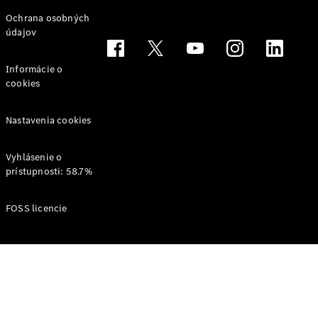
Svet
Ochrana osobných
Mercedes-
údajov
Benz
Informácie o
cookies
Nastavenia cookies
Vyhlásenie o
prístupnosti: 58.7%
O značke
AMG
FOSS licencie
MAYBACH
Definujeme
pojem
Trieda
Technológie
a inovácie