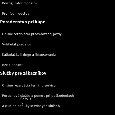
Ošetrovanie
Konfigurátor modelov
vozidla
Kolesá a
Prehľad modelov
pneumatiky
Poradenstvo pri kúpe
Katalógy
príslušenstva
Online rezervácia predvádzacej jazdy
k
jednotlivým
Vyhľadať predajcu
modelom
Kalkulačka lízingu a financovania
B2B Connect
Služby pre zákazníkov
Online rezervácia termínu servisu
Poruchová služba a pomoc pri poškodeniach
Servis
Aktuálne ponuky servisných služieb