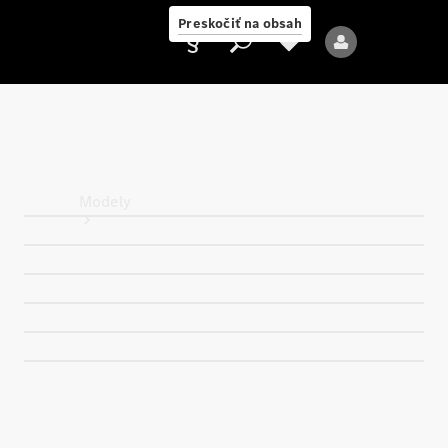
Preskočiť na obsah
Poskytovateľ
Modely
Všetky modely
Nové modely
Elektrické modely