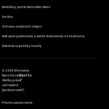
jednotlivým
modelom
Mediálny portál Mercedes-Benz
Kariéra
Podpora a
kontakt
Ochrana osobných údajov
Nákupné podmienky a dalšie dokumenty na stiahnutie
Deklarácia politiky kvality
© 2026 Mercedes-
Značka
Benz Slovakia.
Všetky práva
vyhradené
(poskytovateľ)
Právne upozornenia