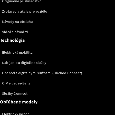
Originálne príslušenstvo
Zvolávacia akcia pre vozidlo
Návody na obsluhu
Prepravné
systémy
Videá s návodmi
Sezónna
Technológia
ponuka
Prehľad
všetkých
Elektrická mobilita
služieb
Nabíjanie a digitálne služby
Riešenia
nabíjania
Obchod s digitálnymi službami (Obchod Connect)
Kolesá a
pneumatiky
O Mercedes-Benz
Rezervovať
Služby Connect
termín
Obľúbené modely
servisu
Servis
Elektrický pohon
a oprava