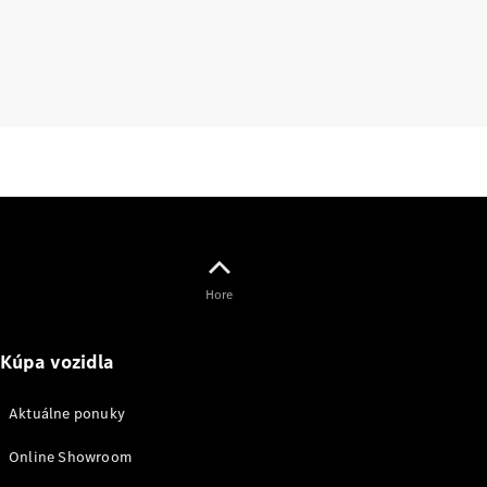
lízing,
poistenie
Digitálne
doplnky
Príslušenstvo
a kolekcia
Hore
Príslušenstvo
Kúpa vozidla
Výbava na
nabíjanie
Aktuálne ponuky
Kolekcia
Mercedes-
Online Showroom
Benz