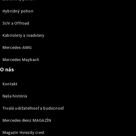
vozidla
Hybridný pohon
Náhradné
diely
SUV a Offroad
Záruka
Kabriolety a roadstery
predĺžená
Mercedes-AMG
na 4 roky
Poruchová
Mercedes Maybach
služba
a pomoc pri
O nás
škodovej
udalosti
Kontakt
Aplikácie
Mercedes-
Naša história
Benz
Návody na
Trvalá udržateľnosť a budúcnosť
obsluhu
Katalógy
Mercedes-Benz MAGAZÍN
príslušenstva
k
Magazín Hviezdy ciest