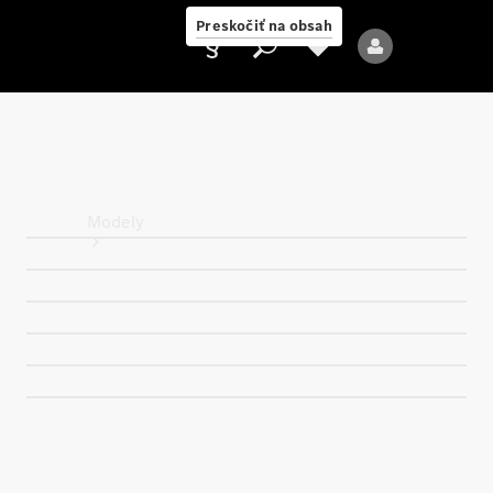
Preskočiť na obsah
Poskytovateľ
Modely
Všetky modely
Nové modely
Elektrické modely