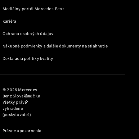
jednotlivým
modelom
Mediálny portál Mercedes-Benz
Kariéra
Podpora a
kontakt
Ochrana osobných údajov
Nákupné podmienky a dalšie dokumenty na stiahnutie
Deklarácia politiky kvality
© 2026 Mercedes-
Značka
Benz Slovakia.
Všetky práva
vyhradené
(poskytovateľ)
Právne upozornenia