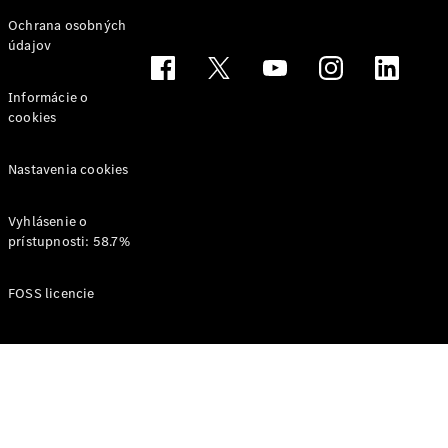
Svet
Ochrana osobných
Mercedes-
údajov
Benz
Informácie o
cookies
Nastavenia cookies
Vyhlásenie o
prístupnosti: 58.7%
O značke
AMG
FOSS licencie
MAYBACH
Definujeme
pojem
Trieda
Technológie
a inovácie