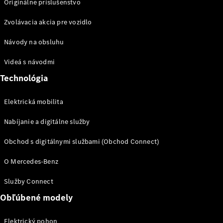
Originálne príslušenstvo
Zvolávacia akcia pre vozidlo
Návody na obsluhu
Prepravné
systémy
Videá s návodmi
Sezónna
Technológia
ponuka
Prehľad
všetkých
Elektrická mobilita
služieb
Nabíjanie a digitálne služby
Riešenia
nabíjania
Obchod s digitálnymi službami (Obchod Connect)
Kolesá a
pneumatiky
O Mercedes-Benz
Rezervovať
Služby Connect
termín
Obľúbené modely
servisu
Servis
Elektrický pohon
a oprava