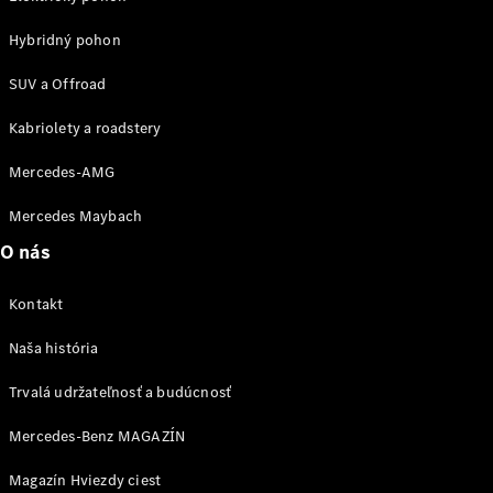
vozidla
Hybridný pohon
Náhradné
diely
SUV a Offroad
Záruka
Kabriolety a roadstery
predĺžená
Mercedes-AMG
na 4 roky
Poruchová
Mercedes Maybach
služba
a pomoc pri
O nás
škodovej
udalosti
Kontakt
Aplikácie
Mercedes-
Naša história
Benz
Návody na
Trvalá udržateľnosť a budúcnosť
obsluhu
Katalógy
Mercedes-Benz MAGAZÍN
príslušenstva
k
Magazín Hviezdy ciest