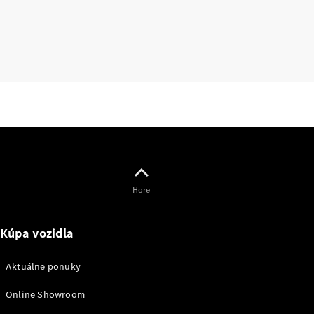
lízing,
poistenie
Digitálne
doplnky
Príslušenstvo
a kolekcia
Hore
Príslušenstvo
Kúpa vozidla
Výbava na
nabíjanie
Aktuálne ponuky
Kolekcia
Mercedes-
Online Showroom
Benz