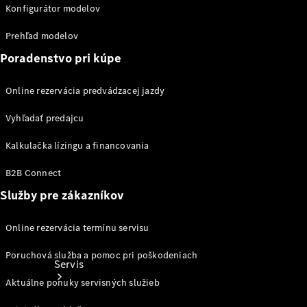
Ošetrovanie
Konfigurátor modelov
vozidla
Kolesá a
Prehľad modelov
pneumatiky
Poradenstvo pri kúpe
Katalógy
príslušenstva
Online rezervácia predvádzacej jazdy
k
jednotlivým
Vyhľadať predajcu
modelom
Kalkulačka lízingu a financovania
B2B Connect
Služby pre zákazníkov
Online rezervácia termínu servisu
Poruchová služba a pomoc pri poškodeniach
Servis
Aktuálne ponuky servisných služieb