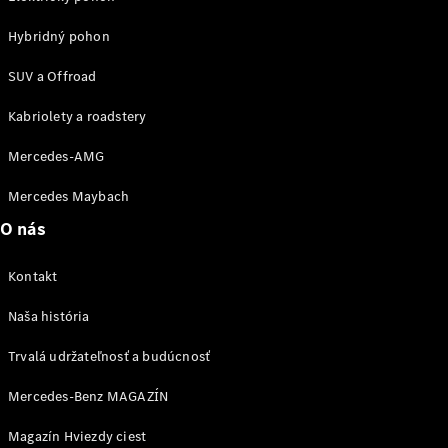
vozidla
Hybridný pohon
Náhradné
diely
SUV a Offroad
Záruka
Kabriolety a roadstery
predĺžená
Mercedes-AMG
na 4 roky
Poruchová
Mercedes Maybach
služba
a pomoc pri
O nás
škodovej
udalosti
Kontakt
Aplikácie
Mercedes-
Naša história
Benz
Návody na
Trvalá udržateľnosť a budúcnosť
obsluhu
Katalógy
Mercedes-Benz MAGAZÍN
príslušenstva
k
Magazín Hviezdy ciest