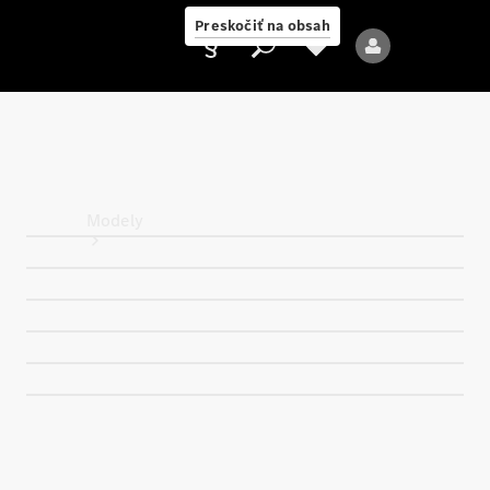
Preskočiť na obsah
Poskytovateľ
Modely
Všetky modely
Nové modely
Elektrické modely