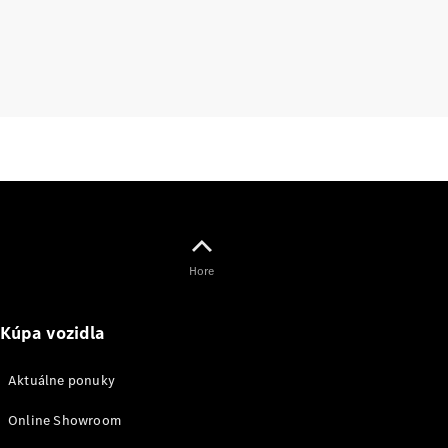
lízing,
poistenie
Digitálne
doplnky
Príslušenstvo
a kolekcia
Hore
Príslušenstvo
Kúpa vozidla
Výbava na
nabíjanie
Aktuálne ponuky
Kolekcia
Mercedes-
Online Showroom
Benz