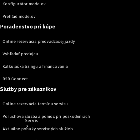
Ošetrovanie
Konfigurátor modelov
vozidla
Kolesá a
Prehľad modelov
pneumatiky
Poradenstvo pri kúpe
Katalógy
príslušenstva
Online rezervácia predvádzacej jazdy
k
jednotlivým
Vyhľadať predajcu
modelom
Kalkulačka lízingu a financovania
B2B Connect
Služby pre zákazníkov
Online rezervácia termínu servisu
Poruchová služba a pomoc pri poškodeniach
Servis
Aktuálne ponuky servisných služieb