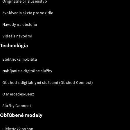
Originálne príslušenstvo
Zvolávacia akcia pre vozidlo
Návody na obsluhu
Prepravné
systémy
Videá s návodmi
Sezónna
Technológia
ponuka
Prehľad
všetkých
Elektrická mobilita
služieb
Nabíjanie a digitálne služby
Riešenia
nabíjania
Obchod s digitálnymi službami (Obchod Connect)
Kolesá a
pneumatiky
O Mercedes-Benz
Rezervovať
Služby Connect
termín
Obľúbené modely
servisu
Servis
Elektrický pohon
a oprava