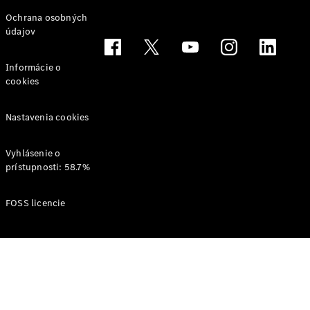
Svet
Ochrana osobných
Mercedes-
údajov
Benz
Informácie o
cookies
Nastavenia cookies
Vyhlásenie o
prístupnosti: 58.7%
O značke
AMG
FOSS licencie
MAYBACH
Definujeme
pojem
Trieda
Technológie
a inovácie