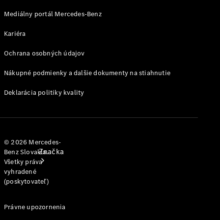
jednotlivým
modelom
Mediálny portál Mercedes-Benz
Kariéra
Podpora a
kontakt
Ochrana osobných údajov
Nákupné podmienky a dalšie dokumenty na stiahnutie
Deklarácia politiky kvality
© 2026 Mercedes-
Značka
Benz Slovakia.
Všetky práva
vyhradené
(poskytovateľ)
Právne upozornenia