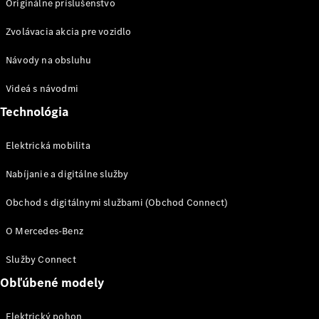
Originálne príslušenstvo
Zvolávacia akcia pre vozidlo
Návody na obsluhu
Prepravné
systémy
Videá s návodmi
Sezónna
Technológia
ponuka
Prehľad
všetkých
Elektrická mobilita
služieb
Nabíjanie a digitálne služby
Riešenia
nabíjania
Obchod s digitálnymi službami (Obchod Connect)
Kolesá a
pneumatiky
O Mercedes-Benz
Rezervovať
Služby Connect
termín
Obľúbené modely
servisu
Servis
Elektrický pohon
a oprava