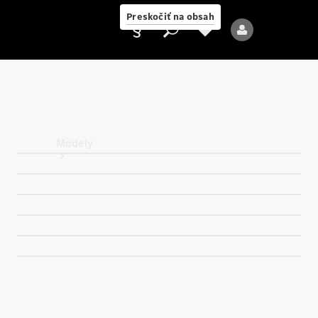
Preskočiť na obsah
Poskytovateľ
Modely
Všetky modely
Nové modely
Elektrické modely