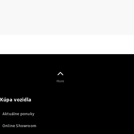
lízing,
poistenie
Digitálne
doplnky
Príslušenstvo
a kolekcia
Hore
Príslušenstvo
Kúpa vozidla
Výbava na
nabíjanie
Aktuálne ponuky
Kolekcia
Mercedes-
Online Showroom
Benz