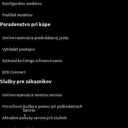
Ošetrovanie
Konfigurátor modelov
vozidla
Kolesá a
Prehľad modelov
pneumatiky
Poradenstvo pri kúpe
Katalógy
príslušenstva
Online rezervácia predvádzacej jazdy
k
jednotlivým
Vyhľadať predajcu
modelom
Kalkulačka lízingu a financovania
B2B Connect
Služby pre zákazníkov
Online rezervácia termínu servisu
Poruchová služba a pomoc pri poškodeniach
Servis
Aktuálne ponuky servisných služieb