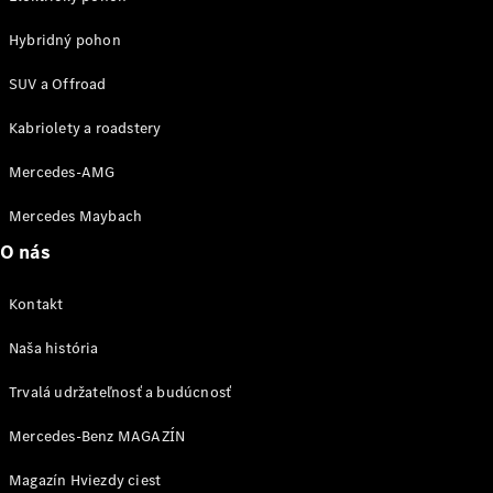
vozidla
Hybridný pohon
Náhradné
diely
SUV a Offroad
Záruka
Kabriolety a roadstery
predĺžená
Mercedes-AMG
na 4 roky
Poruchová
Mercedes Maybach
služba
a pomoc pri
O nás
škodovej
udalosti
Kontakt
Aplikácie
Mercedes-
Naša história
Benz
Návody na
Trvalá udržateľnosť a budúcnosť
obsluhu
Katalógy
Mercedes-Benz MAGAZÍN
príslušenstva
k
Magazín Hviezdy ciest