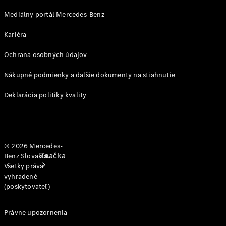
jednotlivým
modelom
Mediálny portál Mercedes-Benz
Kariéra
Podpora a
kontakt
Ochrana osobných údajov
Nákupné podmienky a dalšie dokumenty na stiahnutie
Deklarácia politiky kvality
© 2026 Mercedes-
Značka
Benz Slovakia.
Všetky práva
vyhradené
(poskytovateľ)
Právne upozornenia