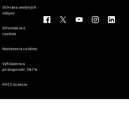
Svet
Ochrana osobných
Mercedes-
údajov
Benz
Informácie o
cookies
Nastavenia cookies
Vyhlásenie o
prístupnosti: 58.7%
O značke
AMG
FOSS licencie
MAYBACH
Definujeme
pojem
Trieda
Technológie
a inovácie