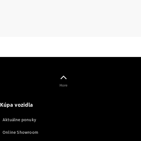
lízing,
poistenie
Digitálne
doplnky
Príslušenstvo
a kolekcia
Hore
Príslušenstvo
Kúpa vozidla
Výbava na
nabíjanie
Aktuálne ponuky
Kolekcia
Mercedes-
Online Showroom
Benz