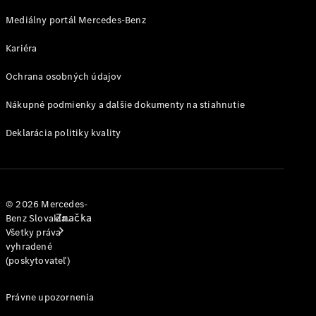
jednotlivým
modelom
Mediálny portál Mercedes-Benz
Kariéra
Podpora a
kontakt
Ochrana osobných údajov
Nákupné podmienky a dalšie dokumenty na stiahnutie
Deklarácia politiky kvality
© 2026 Mercedes-
Značka
Benz Slovakia.
Všetky práva
vyhradené
(poskytovateľ)
Právne upozornenia