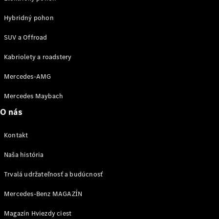
vozidla
Hybridný pohon
Náhradné
diely
SUV a Offroad
Záruka
Kabriolety a roadstery
predĺžená
Mercedes-AMG
na 4 roky
Poruchová
Mercedes Maybach
služba
a pomoc pri
O nás
škodovej
udalosti
Kontakt
Aplikácie
Mercedes-
Naša história
Benz
Návody na
Trvalá udržateľnosť a budúcnosť
obsluhu
Katalógy
Mercedes-Benz MAGAZÍN
príslušenstva
k
Magazín Hviezdy ciest