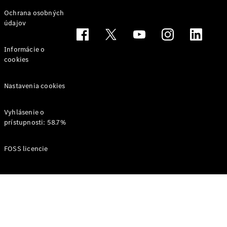
Svet
Ochrana osobných
Mercedes-
údajov
Benz
Informácie o
cookies
Nastavenia cookies
Vyhlásenie o
prístupnosti: 58.7%
O značke
AMG
FOSS licencie
MAYBACH
Definujeme
pojem
Trieda
Technológie
a inovácie