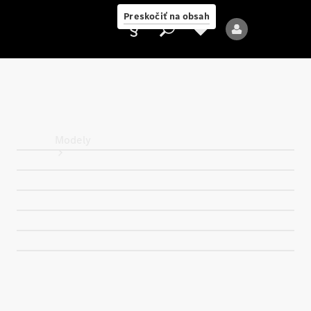
Preskočiť na obsah
Poskytovateľ
Modely
Všetky modely
Nové modely
Elektrické modely