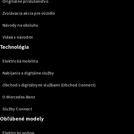
Originálne príslušenstvo
Zvolávacia akcia pre vozidlo
Návody na obsluhu
Prepravné
systémy
Videá s návodmi
Sezónna
Technológia
ponuka
Prehľad
všetkých
Elektrická mobilita
služieb
Nabíjanie a digitálne služby
Riešenia
nabíjania
Obchod s digitálnymi službami (Obchod Connect)
Kolesá a
pneumatiky
O Mercedes-Benz
Rezervovať
Služby Connect
termín
Obľúbené modely
servisu
Servis
Elektrický pohon
a oprava