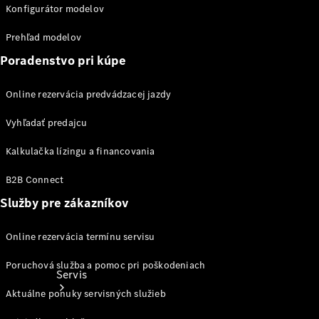
Ošetrovanie
Konfigurátor modelov
vozidla
Kolesá a
Prehľad modelov
pneumatiky
Poradenstvo pri kúpe
Katalógy
príslušenstva
Online rezervácia predvádzacej jazdy
k
jednotlivým
Vyhľadať predajcu
modelom
Kalkulačka lízingu a financovania
B2B Connect
Služby pre zákazníkov
Online rezervácia termínu servisu
Poruchová služba a pomoc pri poškodeniach
Servis
Aktuálne ponuky servisných služieb