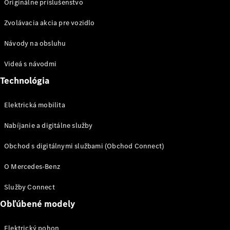
Originálne príslušenstvo
Zvolávacia akcia pre vozidlo
Návody na obsluhu
Prepravné
systémy
Videá s návodmi
Sezónna
Technológia
ponuka
Prehľad
všetkých
Elektrická mobilita
služieb
Nabíjanie a digitálne služby
Riešenia
nabíjania
Obchod s digitálnymi službami (Obchod Connect)
Kolesá a
pneumatiky
O Mercedes-Benz
Rezervovať
Služby Connect
termín
Obľúbené modely
servisu
Servis
Elektrický pohon
a oprava