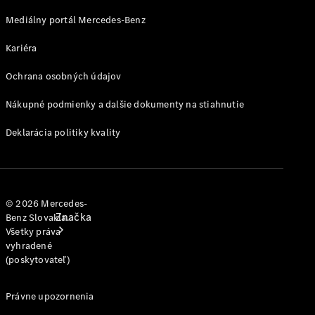
jednotlivým
modelom
Mediálny portál Mercedes-Benz
Kariéra
Podpora a
kontakt
Ochrana osobných údajov
Nákupné podmienky a dalšie dokumenty na stiahnutie
Deklarácia politiky kvality
© 2026 Mercedes-
Značka
Benz Slovakia.
Všetky práva
vyhradené
(poskytovateľ)
Právne upozornenia