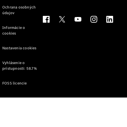
Svet
Ochrana osobných
Mercedes-
údajov
Benz
Informácie o
cookies
Nastavenia cookies
Vyhlásenie o
prístupnosti: 58.7%
O značke
AMG
FOSS licencie
MAYBACH
Definujeme
pojem
Trieda
Technológie
a inovácie