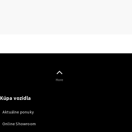
lízing,
poistenie
Digitálne
doplnky
Príslušenstvo
a kolekcia
Hore
Príslušenstvo
Kúpa vozidla
Výbava na
nabíjanie
Aktuálne ponuky
Kolekcia
Mercedes-
Online Showroom
Benz