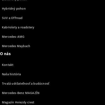
vozidla
Hybridný pohon
Náhradné
diely
SUV a Offroad
Záruka
Kabriolety a roadstery
predĺžená
Mercedes-AMG
na 4 roky
Poruchová
Mercedes Maybach
služba
a pomoc pri
O nás
škodovej
udalosti
Kontakt
Aplikácie
Mercedes-
Naša história
Benz
Návody na
Trvalá udržateľnosť a budúcnosť
obsluhu
Katalógy
Mercedes-Benz MAGAZÍN
príslušenstva
k
Magazín Hviezdy ciest