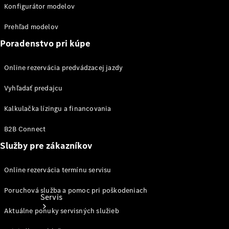
Ošetrovanie
Konfigurátor modelov
vozidla
Kolesá a
Prehľad modelov
pneumatiky
Poradenstvo pri kúpe
Katalógy
príslušenstva
Online rezervácia predvádzacej jazdy
k
jednotlivým
Vyhľadať predajcu
modelom
Kalkulačka lízingu a financovania
B2B Connect
Služby pre zákazníkov
Online rezervácia termínu servisu
Poruchová služba a pomoc pri poškodeniach
Servis
Aktuálne ponuky servisných služieb