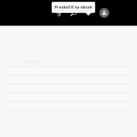
Preskočiť na obsah
Poskytovateľ
Modely
Všetky modely
Nové modely
Elektrické modely