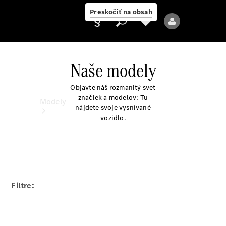
Preskočiť na obsah
Naše modely
Objavte náš rozmanitý svet
Poskytovateľ
značiek a modelov: Tu
Modely
nájdete svoje vysnívané
vozidlo.
Všetky modely
Filtre:
Nové modely
Elektrické modely