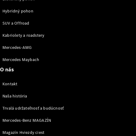
vozidla
Hybridný pohon
Náhradné
diely
SUV a Offroad
Záruka
Kabriolety a roadstery
predĺžená
Mercedes-AMG
na 4 roky
Poruchová
Mercedes Maybach
služba
a pomoc pri
O nás
škodovej
udalosti
Kontakt
Aplikácie
Mercedes-
Naša história
Benz
Návody na
Trvalá udržateľnosť a budúcnosť
obsluhu
Katalógy
Mercedes-Benz MAGAZÍN
príslušenstva
k
Magazín Hviezdy ciest