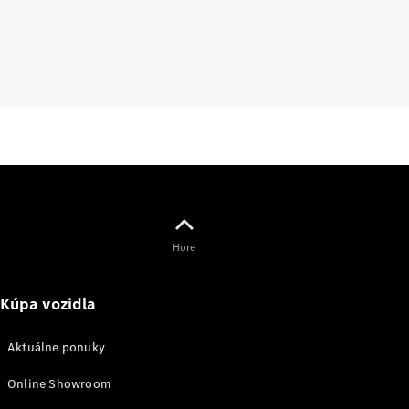
lízing,
poistenie
Digitálne
doplnky
Príslušenstvo
a kolekcia
Hore
Príslušenstvo
Kúpa vozidla
Výbava na
nabíjanie
Aktuálne ponuky
Kolekcia
Mercedes-
Online Showroom
Benz