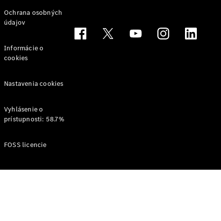
Svet
Ochrana osobných
Mercedes-
údajov
Benz
Informácie o
cookies
Nastavenia cookies
Vyhlásenie o
prístupnosti: 58.7%
O značke
AMG
FOSS licencie
MAYBACH
Definujeme
pojem
Trieda
Technológie
a inovácie