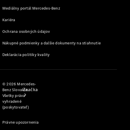
jednotlivým
modelom
Mediálny portál Mercedes-Benz
Kariéra
Podpora a
kontakt
Ochrana osobných údajov
Nákupné podmienky a dalšie dokumenty na stiahnutie
Deklarácia politiky kvality
© 2026 Mercedes-
Značka
Benz Slovakia.
Všetky práva
vyhradené
(poskytovateľ)
Právne upozornenia