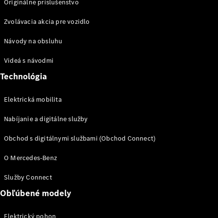
Originálne príslušenstvo
Zvolávacia akcia pre vozidlo
Návody na obsluhu
Prepravné
systémy
Videá s návodmi
Sezónna
Technológia
ponuka
Prehľad
všetkých
Elektrická mobilita
služieb
Nabíjanie a digitálne služby
Riešenia
nabíjania
Obchod s digitálnymi službami (Obchod Connect)
Kolesá a
pneumatiky
O Mercedes-Benz
Rezervovať
Služby Connect
termín
Obľúbené modely
servisu
Servis
Elektrický pohon
a oprava