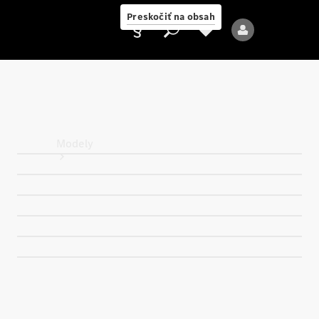
Preskočiť na obsah
Poskytovateľ
Modely
Všetky modely
Nové modely
Elektrické modely