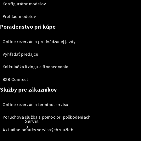
Ošetrovanie
Konfigurátor modelov
vozidla
Kolesá a
Prehľad modelov
pneumatiky
Poradenstvo pri kúpe
Katalógy
príslušenstva
Online rezervácia predvádzacej jazdy
k
jednotlivým
Vyhľadať predajcu
modelom
Kalkulačka lízingu a financovania
B2B Connect
Služby pre zákazníkov
Online rezervácia termínu servisu
Poruchová služba a pomoc pri poškodeniach
Servis
Aktuálne ponuky servisných služieb