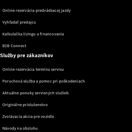
Plug-in hybridné modely
Online rezervácia predvádzacej jazdy
Sedany
Vyhľadať predajcu
Kalkulačka lízingu a financovania
B2B Connect
Služby pre zákazníkov
Všetky
Sedany
Online rezervácia termínu servisu
CLA
Elektromobil
CLA
Poruchová služba a pomoc pri poškodeniach
Trieda C
sedan
Aktuálne ponuky servisných služieb
Trieda
Originálne príslušenstvo
C
Elektromobil
sedan
Zvolávacia akcia pre vozidlo
EQE
Elektromobil
EQS
Elektromobil
Návody na obsluhu
Trieda E