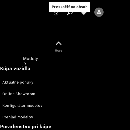
Preskočiť na obsah
Hore
Poskytovateľ
Modely
Kúpa vozidla
Aktuálne ponuky
Online Showroom
Všetky modely
Konfigurátor modelov
Nové modely
Prehľad modelov
Poradenstvo pri kúpe
Elektrické modely