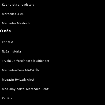
EQE
Kabriolety a roadstery
Elektromobil
SUV
EQS
Mercedes-AMG
Elektromobil
SUV
Mercedes Maybach
Mercedes-
Maybach
Elektromobil
O nás
EQS SUV
GLA
Kontakt
GLA
Novinka
GLA
Novinka
Elektromobil
Naša história
GLB
Elektromobil
GLB
Trvalá udržateľnosť a budúcnosť
GLC
Elektromobil
GLC
Mercedes-Benz MAGAZÍN
GLC kupé
GLE
Magazín Hviezdy ciest
GLE kupé
GLS
Mediálny portál Mercedes-Benz
Mercedes-
Maybach
Novinka
Kariéra
GLS