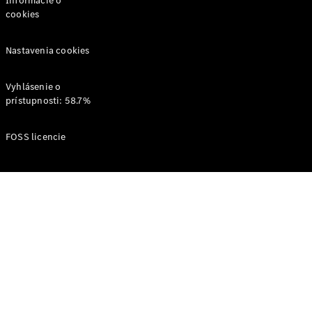
Informácie o
Shooting
cookies
Brake
Trieda C
Nastavenia cookies
kombi
Trieda C All-
Terrain
Vyhlásenie o
Trieda E
prístupnosti: 58.7%
kombi
Trieda E All-
FOSS licencie
Terrain
Vozidlá k
priamemu
odberu
Konfigurátor
Hatchback