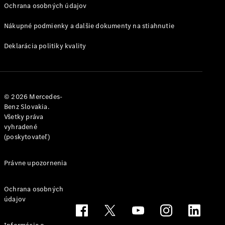
Trieda
Ochrana osobných údajov
Elektromobil
G
Trieda G
Nákupné podmienky a dalšie dokumenty na stiahnutie
Deklarácia politiky kvality
Vozidlá k
priamemu
odberu
Konfigurátor
Kombi
© 2026 Mercedes-
Benz Slovakia.
Všetky práva
vyhradené
(poskytovateľ)
Právne upozornenia
Všetky
Kombi
CLA
Ochrana osobných
údajov
Shooting
Elektromobil
Brake
CLA