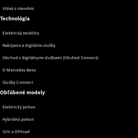
sedan
Videá s návodmi
Trieda S
Trieda S
Technológia
sedan dlhá
verzia
Elektrická mobilita
Mercedes-
Maybach
Nabíjanie a digitálne služby
Trieda S
Obchod s digitálnymi službami (Obchod Connect)
Vozidlá k
O Mercedes-Benz
priamemu
odberu
Služby Connect
Konfigurátor
Obľúbené modely
SUV
Elektrický pohon
Hybridný pohon
SUV a Offroad
Všetky SUV