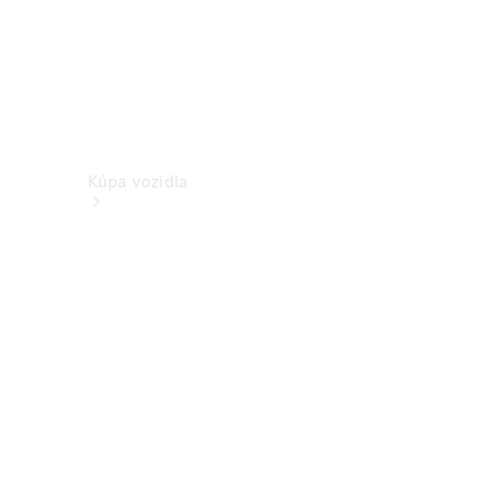
Kúpa vozidla
Vyhľadať
nové
vozidlo
Vyhľadať
jazdené