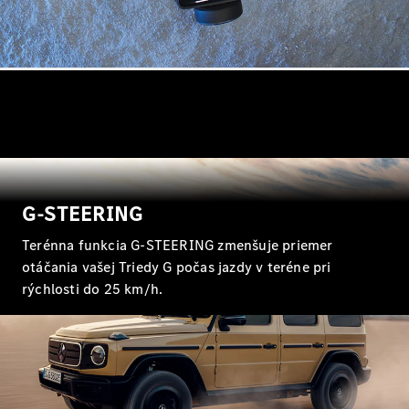
Trieda
Elektromobil
G
Trieda G
Vozidlá k
priamemu
odberu
Konfigurátor
Kombi
G-STEERING
Terénna funkcia G-STEERING zmenšuje priemer
otáčania vašej Triedy G počas jazdy v teréne pri
rýchlosti do 25 km/h.
Všetky
Kombi
CLA
Shooting
Elektromobil
Brake
CLA