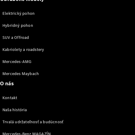
Elektrický pohon
Hybridný pohon
Kariéra
Kontakt
SUV a Offroad
Mediálny
Kabriolety a roadstery
portál
Mercedes-
Mercedes-AMG
Benz
MANUFAKTUR
Mercedes Maybach
O nás
Kontakt
Naša história
MANUFAKTUR
pre
Trvalá udržateľnosť a budúcnosť
Mercedes-
Benz
Mercedes-Benz MAGAZÍN