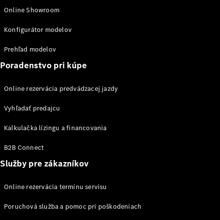
Online Showroom
Konfigurátor modelov
Prehľad modelov
Poradenstvo pri kúpe
Autonómne
jazdenie
Online rezervácia predvádzacej jazdy
Asistenčné
systémy
Vyhľadať predajcu
a bezpečnosť
Multimediálny
Kalkulačka lízingu a financovania
systém MBUX
Aktualizácie
B2B Connect
vzduchom
Služby pre zákazníkov
Pomôcky na
ovládanie
vozidla
Online rezervácia termínu servisu
Koncepcie
Poruchová služba a pomoc pri poškodeniach
a štúdie
vozidiel