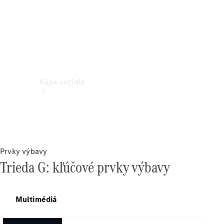
Kúpa vozidla
Prvky výbavy
Trieda G: kľúčové prvky výbavy
Vyhľadať
nové
Multimédiá
vozidlo
Vyhľadať
jazdené