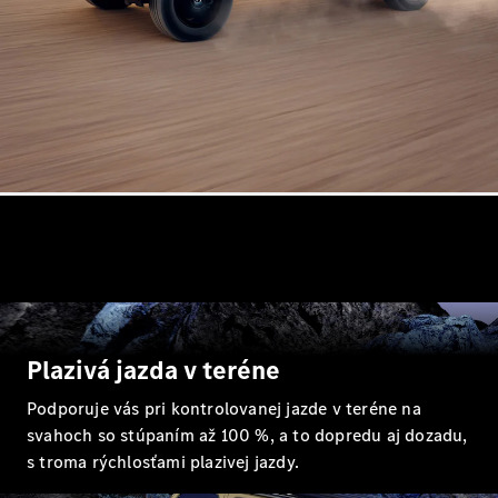
Shooting
Brake
Trieda C
kombi
Trieda C All-
Terrain
Trieda E
kombi
Trieda E All-
Terrain
Vozidlá k
priamemu
odberu
Konfigurátor
Plazivá jazda v teréne
Hatchback
Podporuje vás pri kontrolovanej jazde v teréne na
svahoch so stúpaním až 100 %, a to dopredu aj dozadu,
s troma rýchlosťami plazivej jazdy.