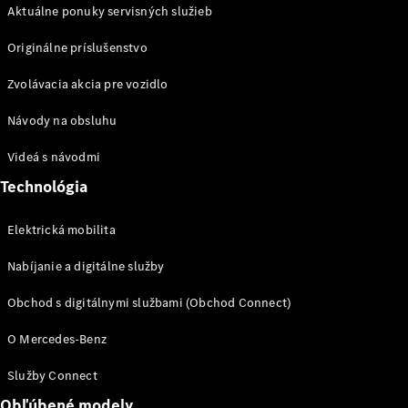
Aktuálne ponuky servisných služieb
Elektrická
mobilita
Originálne príslušenstvo
Trvalá
udržateľnosť
Zvolávacia akcia pre vozidlo
Mercedes-
Benz
Návody na obsluhu
MAGAZÍN
Magazín
Videá s návodmi
Hviezdy
Technológia
ciest
Elektrická mobilita
AMG
Experience
Nabíjanie a digitálne služby
Mercedes-
Benz
Obchod s digitálnymi službami (Obchod Connect)
Slovakia
O Mercedes-Benz
Služby Connect
Obľúbené modely