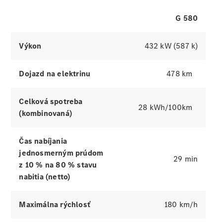
Trieda E
simulátory
sedan a
G 580
kombi
Trieda C
Výkon
432 kW (587 k)
sedan a
kombi
Kompaktné
Dojazd na elektrinu
478 km
vozidlá
GLA a GLB
EQA a EQB
Celková spotreba
28 kWh/100km
Trieda V
(kombinovaná)
Certifikované
jazdené
vozidlá
Čas nabíjania
jednosmerným prúdom
29 min
z 10 % na 80 % stavu
Konfigurátor
nabitia (netto)
a ceny
Rezervovať
predvádzaciu
Maximálna rýchlosť
180 km/h
jazdu
Financovanie,