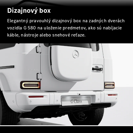
sedan
Dizajnový box
Trieda S
Trieda S
Elegantný pravouhlý dizajnový box na zadných dverách
sedan dlhá
vozidla G 580 na uloženie predmetov, ako sú nabíjacie
verzia
káble, nástroje alebo snehové reťaze.
Mercedes-
Maybach
Trieda S
Vozidlá k
priamemu
odberu
Konfigurátor
SUV
Všetky SUV