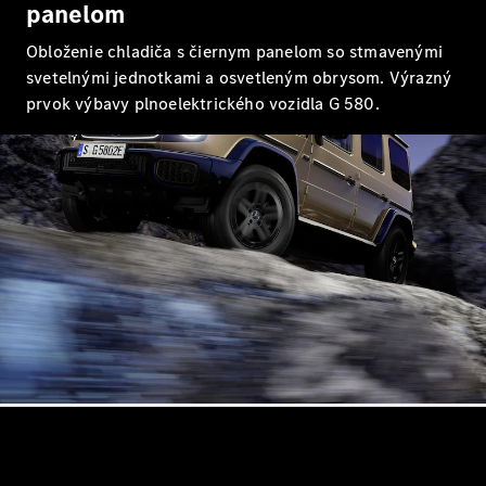
panelom
AMG GT
kupé
Obloženie chladiča s čiernym panelom so stmavenými
Mercedes-
svetelnými jednotkami a osvetleným obrysom. Výrazný
AMG GT
Elektromobil
prvok výbavy plnoelektrického vozidla G 580.
4-dverové
kupé
Vozidlá k
priamemu
odberu
Konfigurátor
Kabriolety/roadstery
Všetky
Kabriolety/roadstery