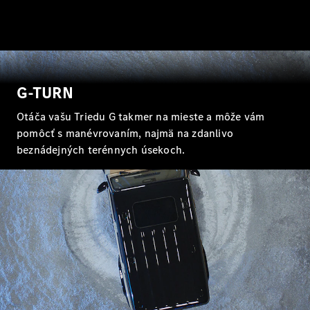
EQE
Elektromobil
SUV
EQS
Elektromobil
SUV
Mercedes-
Maybach
Elektromobil
G-TURN
EQS SUV
GLA
Otáča vašu Triedu G takmer na mieste a môže vám
GLA
Novinka
pomôcť s manévrovaním, najmä na zdanlivo
GLA
Novinka
Elektromobil
beznádejných terénnych úsekoch.
GLB
Elektromobil
GLB
GLC
Elektromobil
GLC
GLC kupé
GLE
GLE kupé
GLS
Mercedes-
Maybach
Novinka
GLS