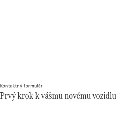
jednotlivým
modelom
Podpora a
kontakt
Kontaktný formulár
Prvý krok k vášmu novému vozidlu
Značka