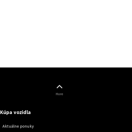
Svet
Mercedes-
Benz
O značke
AMG
MAYBACH
Hore
Definujeme
pojem
Trieda
Kúpa vozidla
Technológie
a inovácie
Aktuálne ponuky