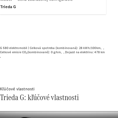
Plug-in hybridné modely
Trieda G
Sedany
G 580 elektromobil |
Celková spotreba (kombinovaná): 28 kWh/100km
Celkové emisie CO₂(kombinované): 0 g/km
Dojazd na elektrinu: 478 km
Všetky
Sedany
CLA
Elektromobil
CLA
Trieda C
sedan
Trieda
Kľúčové vlastnosti
C
Trieda G: kľúčové vlastnosti
Elektromobil
sedan
EQE
Elektromobil
EQS
Elektromobil
Trieda E