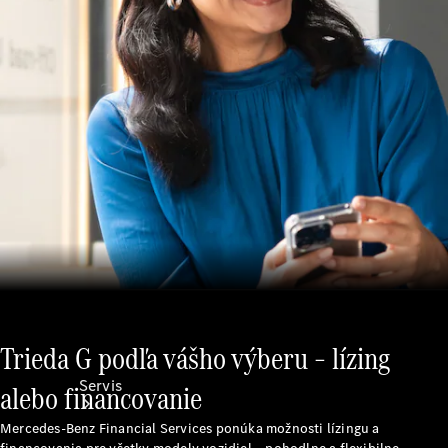
Ošetrovanie
vozidla
Kolesá a
pneumatiky
Katalógy
príslušenstva
k
jednotlivým
modelom
Trieda G podľa vášho výberu – lízing
Servis
alebo financovanie
Mercedes-Benz Financial Services ponúka možnosti lízingu a