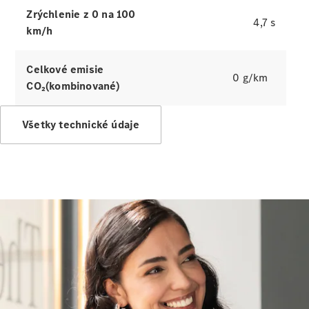
lízing,
Zrýchlenie z 0 na 100
4,7 s
poistenie
km/h
Digitálne
Celkové emisie
doplnky
0 g/km
CO₂(kombinované)
Príslušenstvo
a kolekcia
Všetky technické údaje
Príslušenstvo
Výbava na
nabíjanie
Kolekcia
Mercedes-
Benz