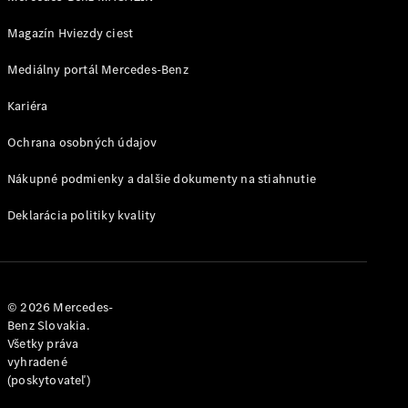
MANUFAKTUR
pre
Magazín Hviezdy ciest
Mercedes-
Maybach
Mediálny portál Mercedes-Benz
MANUFAKTUR
pre
Kariéra
Mercedes-
Ochrana osobných údajov
AMG
MANUFAKTUR
Nákupné podmienky a dalšie dokumenty na stiahnutie
pre Triedu G
Mercedes-
Deklarácia politiky kvality
AMG
PureSpeed
© 2026 Mercedes-
Benz Slovakia.
Všetky práva
vyhradené
(poskytovateľ)