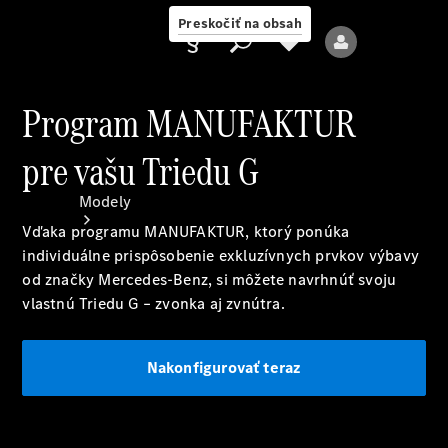
Preskočiť na obsah
Program MANUFAKTUR
pre vašu Triedu G
Poskytovateľ
Modely
Vďaka programu MANUFAKTUR, ktorý ponúka
individuálne prispôsobenie exkluzívnych prvkov výbavy
od značky Mercedes-Benz, si môžete navrhnúť svoju
vlastnú Triedu G – zvonka aj zvnútra.
Všetky modely
Nakonfigurovať teraz
Nové modely
Elektrické modely