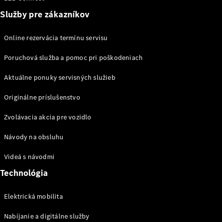
Marco Polo
Služby pre zákazníkov
Marco Polo
Horizon
Online rezervácia termínu servisu
Vozidlá k
Poruchová služba a pomoc pri poškodeniach
priamemu
odberu
Aktuálne ponuky servisných služieb
Konfigurátor
Originálne príslušenstvo
Komerčné transportéry
Zvolávacia akcia pre vozidlo
Vozidlá k priamemu odberu
Návody na obsluhu
Konfigurátor
Videá s návodmi
Technológia
Elektrická mobilita
Nabíjanie a digitálne služby