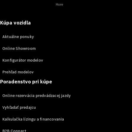
Hore
VLE
Elektromobil
Kúpa vozidla
Vozidlá k
priamemu
Aktuálne ponuky
odberu
Konfigurátor
Online Showroom
Veľkopriestorové vozidlá
Konfigurátor modelov
Prehľad modelov
Poradenstvo pri kúpe
Online rezervácia predvádzacej jazdy
Všetky
Vyhľadať predajcu
Veľkopriestorové
vozidlá
Kalkulačka lízingu a financovania
EQV
Elektromobil
Trieda V
B2B Connect