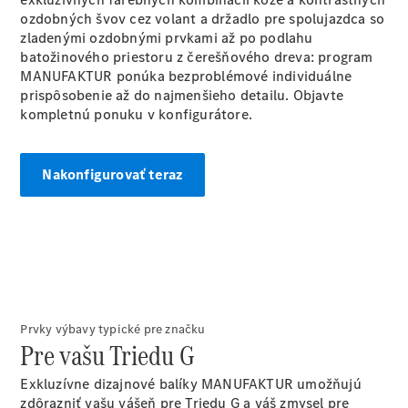
Trieda
ozdobných švov cez volant a držadlo pre spolujazdca so
Elektromobil
G
zladenými ozdobnými prvkami až po podlahu
Trieda G
batožinového priestoru z čerešňového dreva: program
MANUFAKTUR ponúka bezproblémové individuálne
prispôsobenie až do najmenšieho detailu. Objavte
Vozidlá k
kompletnú ponuku
v konfigurátore.
priamemu
odberu
Konfigurátor
Kombi
Nakonfigurovať teraz
Všetky
Kombi
Prvky výbavy typické pre značku
CLA
Pre vašu Triedu G
Shooting
Elektromobil
Brake
Exkluzívne dizajnové balíky MANUFAKTUR umožňujú
CLA
zdôrazniť vašu vášeň pre Triedu G a váš zmysel pre