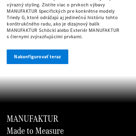
Shooting
výrazný styling. Zistite viac o prvkoch výbavy
Brake
MANUFAKTUR špecifických pre konkrétne modely
Trieda C
Triedy G, ktoré odrážajú aj jedinečnú históriu tohto
kombi
konštrukčného radu, ako je dizajnový balík
Trieda C All-
MANUFAKTUR Schöckl alebo Exteriér MANUFAKTUR
Terrain
s čiernymi zvýrazňujúcimi prvkami.
Trieda E
kombi
Trieda E All-
Nakonfigurovať teraz
Terrain
Vozidlá k
priamemu
odberu
Konfigurátor
Hatchback
MANUFAKTUR
Made to Measure