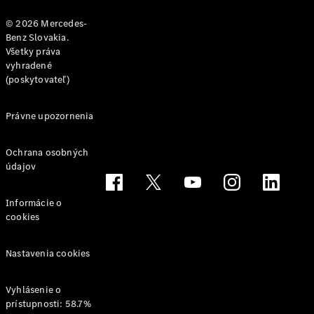
Servis a
© 2026 Mercedes-
predĺžená
Benz Slovakia.
záruka na 4
Všetky práva
roky
vyhradené
Financovanie
(poskytovateľ)
s
atraktívnym
úrokom 1,4
Právne upozornenia
%
Zvýhodnený
Ochrana osobných
operatívny
údajov
lízing
GLS SUV
Informácie o
GLE SUV a
cookies
kupé
GLC SUV a
kupé
Nastavenia cookies
EQE sedan
a SUV
Vyhlásenie o
EQS sedan
prístupnosti: 58.7%
a SUV