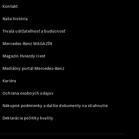
vozidlo
Kontakt
Naša história
Aktuálne
ponuky a
Trvalá udržateľnosť a budúcnosť
zvýhodnenia
Mercedes-Benz MAGAZÍN
Magazín Hviezdy ciest
Mediálny portál Mercedes-Benz
Kariéra
Ochrana osobných údajov
Prehľad
aktuálnych
Nákupné podmienky a dalšie dokumenty na stiahnutie
ponúk a
Deklarácia politiky kvality
zvýhodnení
Flexibilné
financovanie
Agility