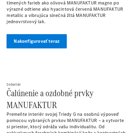
tlmených farieb ako olivová MANUFAKTUR magno po
EQE
Elektromobil
výrazné odtiene ako hyacintová červená MANUFAKTUR
SUV
metallic a vibrujúca slnečná žltá MANUFAKTUR
EQS
Elektromobil
jednovrstvový
lak.
SUV
Mercedes-
Maybach
Elektromobil
Nakonfigurovať teraz
EQS SUV
GLA
GLA
Novinka
GLA
Novinka
Elektromobil
GLB
Elektromobil
GLB
GLC
Elektromobil
Interiér
GLC
Čalúnenie a ozdobné prvky
GLC kupé
GLE
MANUFAKTUR
GLE kupé
GLS
Premeňte interiér svojej Triedy G na osobnú výpoveď
Mercedes-
pomocou vybraných prvkov MANUFAKTUR – a vytvorte
Maybach
Novinka
si priestor, ktorý odráža vašu individualitu. Od
GLS
exkluzívnych farebných kombinácií kože a kontrastných