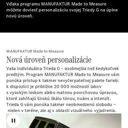
Vďaka programu MANUFAKTUR Made to Measure
môžete doviesť personalizáciu svojej Triedy G na úplne
Všetky
novú úroveň.
Hatchback
Trieda A
hatchback
Trieda B
Vozidlá k
MANUFAKTUR Made to Measure
priamemu
Nová úroveň personalizácie
odberu
Konfigurátor
Vaša individuálna Trieda G – osobnejšia než kedykoľvek
Kupé
predtým. Program MANUFAKTUR Made to Measure vám
ponúka prístup k takmer nevyčerpateľnej palete farieb:
k dispozícii je približne 20 000 možností lakov
s vysokým leskom alebo matnou povrchovou úpravou,
ktoré zahŕňajú širokú škálu tónov, nuáns a intenzít.
Trieda G vám ponúka takmer neobmedzenú slobodu –
nielen v teréne, ale aj v oblasti vizuálneho vyjadrenia.
Všetky Kupé
CLE kupé
Mercedes-