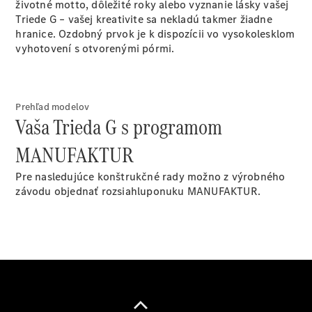
CLE
životné motto, dôležité roky alebo vyznanie lásky vašej
kabriolet
Triede G – vašej kreativite sa nekladú takmer žiadne
Mercedes-
hranice. Ozdobný prvok je k dispozícii vo vysokolesklom
AMG SL
vyhotovení s otvorenými pórmi.
roadster
Mercedes-
Maybach SL
Monogram
Prehľad modelov
Series
Vaša Trieda G s programom
MANUFAKTUR
Vozidlá k
priamemu
Pre nasledujúce konštrukčné rady možno z výrobného
odberu
závodu objednať rozsiahluponuku MANUFAKTUR.
Konfigurátor
Grand Limousine