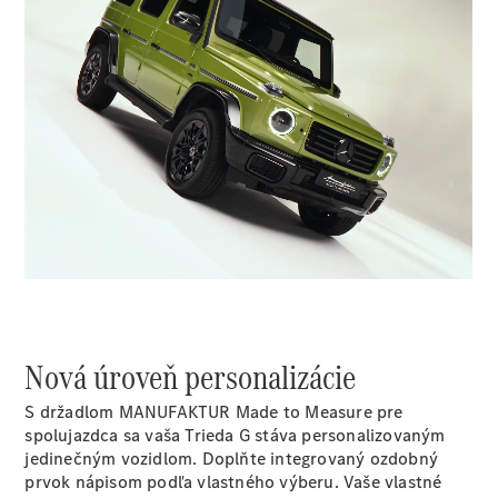
AMG GT
kupé
Mercedes-
AMG GT
Elektromobil
4-dverové
kupé
00:00 / 00:00
Vozidlá k
priamemu
odberu
Konfigurátor
Kabriolety/roadstery
Nová úroveň personalizácie
S držadlom MANUFAKTUR Made to Measure pre
spolujazdca sa vaša Trieda G stáva personalizovaným
Všetky
jedinečným vozidlom. Doplňte integrovaný ozdobný
Kabriolety/roadstery
prvok nápisom podľa vlastného výberu. Vaše vlastné