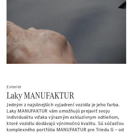
sedan
Trieda S
Trieda S
sedan dlhá
verzia
Mercedes-
00:00 / 00:00
Maybach
Trieda S
Vozidlá k
priamemu
odberu
Konfigurátor
Exteriér
SUV
Laky MANUFAKTUR
Jedným z najsilnejších vyjadrení vozidla je jeho farba.
Laky MANUFAKTUR vám umožňujú prejaviť svoju
individualitu vďaka výrazným exkluzívnym odtieňom,
ktoré vozidlu dodávajú výnimočnú kvalitu. Sú súčasťou
komplexného portfólia MANUFAKTUR pre Triedu G – od
Všetky SUV