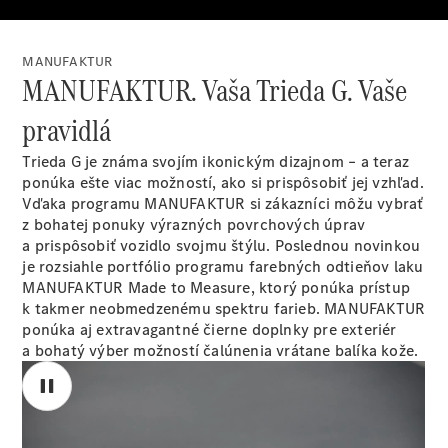
Plug-in hybridné modely
MANUFAKTUR
Sedany
MANUFAKTUR. Vaša Trieda G. Vaše
pravidlá
Trieda G je známa svojím ikonickým dizajnom – a teraz
ponúka ešte viac možností, ako si prispôsobiť jej vzhľad.
Vďaka programu MANUFAKTUR si zákazníci môžu vybrať
Všetky
z bohatej ponuky výrazných povrchových úprav
Sedany
a prispôsobiť vozidlo svojmu štýlu. Poslednou novinkou
CLA
Elektromobil
je rozsiahle portfólio programu farebných odtieňov laku
CLA
MANUFAKTUR Made to Measure, ktorý ponúka prístup
Trieda C
k takmer neobmedzenému spektru farieb. MANUFAKTUR
sedan
ponúka aj extravagantné čierne doplnky pre exteriér
Trieda
a bohatý výber možností čalúnenia vrátane balíka kože.
C
Elektromobil
sedan
EQE
Elektromobil
EQS
Elektromobil
Trieda E