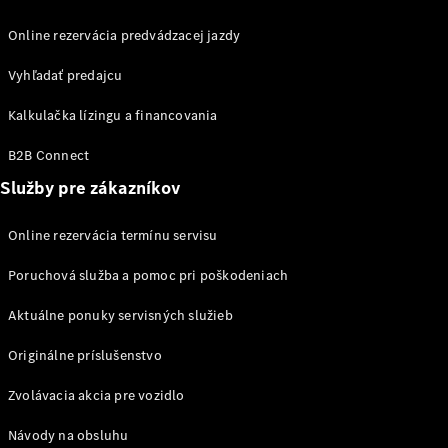
Plug-in hybridné modely
Online rezervácia predvádzacej jazdy
Sedany
Vyhľadať predajcu
Kalkulačka lízingu a financovania
B2B Connect
Služby pre zákazníkov
Všetky
Sedany
Online rezervácia termínu servisu
CLA
Elektromobil
CLA
Poruchová služba a pomoc pri poškodeniach
Trieda C
sedan
Aktuálne ponuky servisných služieb
Trieda
Originálne príslušenstvo
C
Elektromobil
sedan
Zvolávacia akcia pre vozidlo
EQE
Elektromobil
EQS
Elektromobil
Návody na obsluhu
Trieda E