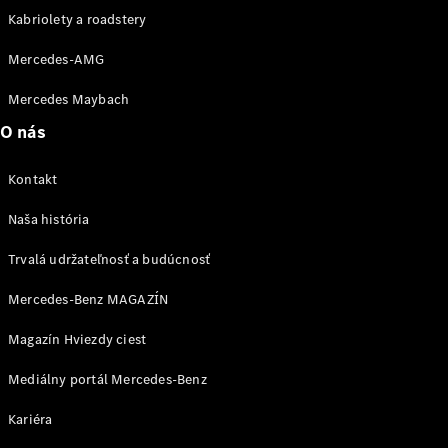
EQE
Kabriolety a roadstery
Elektromobil
SUV
EQS
Mercedes-AMG
Elektromobil
SUV
Mercedes Maybach
Mercedes-
Maybach
Elektromobil
O nás
EQS SUV
GLA
Kontakt
GLA
Novinka
GLA
Novinka
Elektromobil
Naša história
GLB
Elektromobil
GLB
Trvalá udržateľnosť a budúcnosť
GLC
Elektromobil
GLC
Mercedes-Benz MAGAZÍN
GLC kupé
GLE
Magazín Hviezdy ciest
GLE kupé
GLS
Mediálny portál Mercedes-Benz
Mercedes-
Maybach
Novinka
Kariéra
GLS