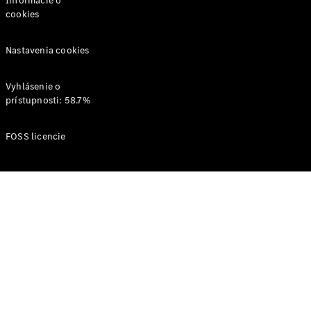
Informácie o
Shooting
cookies
Brake
Trieda C
Nastavenia cookies
kombi
Trieda C All-
Terrain
Vyhlásenie o
Trieda E
prístupnosti: 58.7%
kombi
Trieda E All-
FOSS licencie
Terrain
Vozidlá k
priamemu
odberu
Konfigurátor
Hatchback