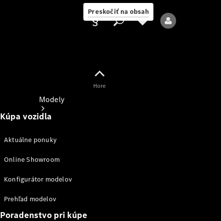
Preskočiť na obsah
Hore
Poskytovateľ
Modely
Kúpa vozidla
Aktuálne ponuky
Online Showroom
Všetky modely
Konfigurátor modelov
Nové modely
Prehľad modelov
Poradenstvo pri kúpe
Elektrické modely