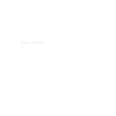
Kúpa vozidla
Vyhľadať
nové
vozidlo
Vyhľadať
jazdené