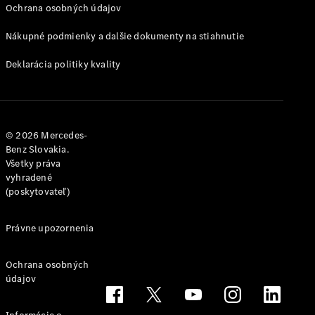
Trieda
Ochrana osobných údajov
Elektromobil
G
Trieda G
Nákupné podmienky a dalšie dokumenty na stiahnutie
Deklarácia politiky kvality
Vozidlá k
priamemu
odberu
Konfigurátor
Kombi
© 2026 Mercedes-
Benz Slovakia.
Všetky práva
vyhradené
(poskytovateľ)
Právne upozornenia
Všetky
Kombi
CLA
Ochrana osobných
údajov
Shooting
Elektromobil
Brake
CLA