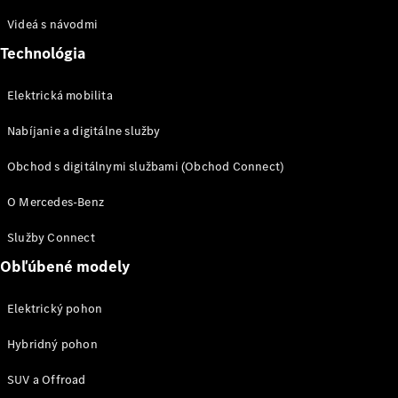
sedan
Videá s návodmi
Trieda S
Trieda S
Technológia
sedan dlhá
verzia
Elektrická mobilita
Mercedes-
Maybach
Nabíjanie a digitálne služby
Trieda S
Obchod s digitálnymi službami (Obchod Connect)
Vozidlá k
O Mercedes-Benz
priamemu
odberu
Služby Connect
Konfigurátor
Obľúbené modely
SUV
Elektrický pohon
Hybridný pohon
SUV a Offroad
Všetky SUV