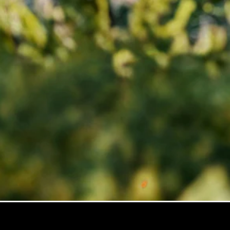
Trieda
Elektromobil
G
Trieda G
Vozidlá k
priamemu
odberu
Konfigurátor
Kombi
Všetky
Kombi
CLA
Shooting
Elektromobil
Brake
CLA