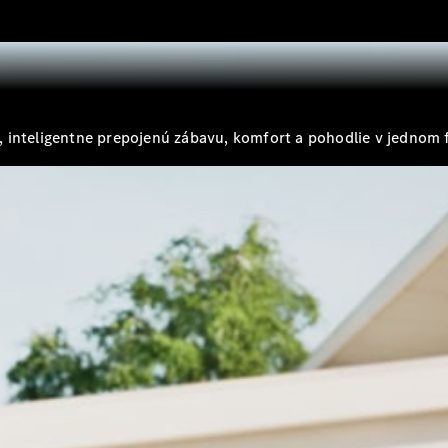
Shooting
Brake
Trieda C
kombi
Trieda C All-
Terrain
 inteligentne prepojenú zábavu, komfort a pohodlie v jednom 
Trieda E
kombi
Trieda E All-
Terrain
Vozidlá k
priamemu
odberu
Konfigurátor
Hatchback