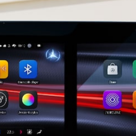
Všetky
Hatchback
Trieda A
hatchback
Trieda B
Vozidlá k
priamemu
odberu
Konfigurátor
Kupé
Všetky Kupé
CLE kupé
Mercedes-