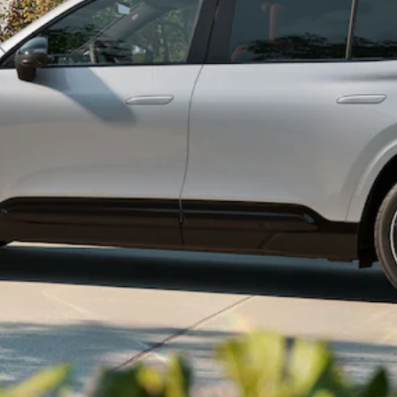
EQE
Elektromobil
SUV
EQS
Elektromobil
SUV
Mercedes-
Maybach
Elektromobil
EQS SUV
GLA
GLA
Novinka
GLA
Novinka
Elektromobil
GLB
Elektromobil
GLB
GLC
Elektromobil
GLC
GLC kupé
GLE
GLE kupé
GLS
Mercedes-
Maybach
Novinka
GLS