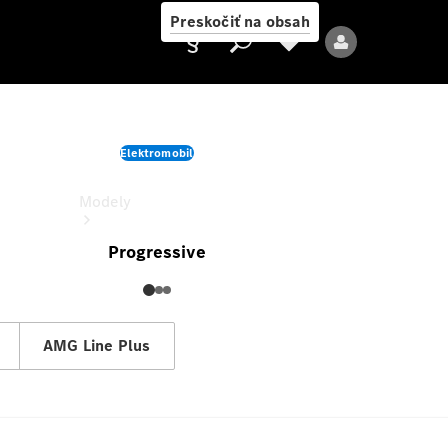
Preskočiť na obsah
GLB
Elektromobil
Cena zobrazenej konfigurácie
Poskytovateľ
Modely
Progressive
AMG Line Plus
Všetky modely
Nové modely
Elektrické modely