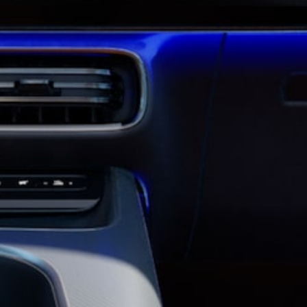
AMG GT
kupé
Mercedes-
AMG GT
Elektromobil
4-dverové
kupé
Vozidlá k
priamemu
odberu
Konfigurátor
Kabriolety/roadstery
Všetky
Kabriolety/roadstery