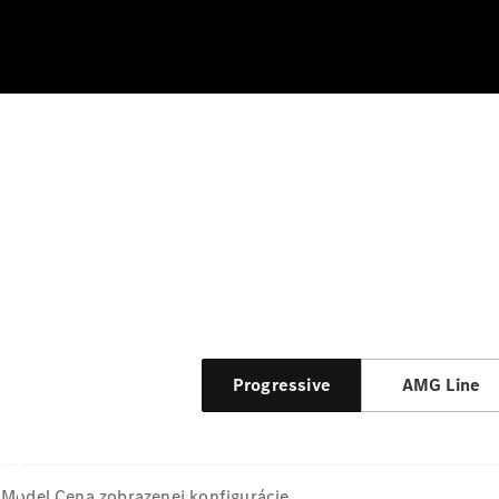
Progressive
AMG Line
Model
Cena zobrazenej konfigurácie