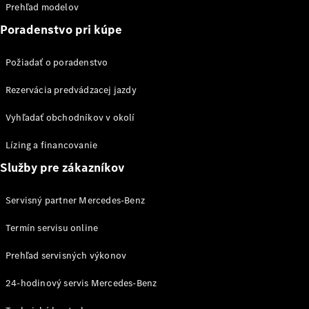
Prehľad modelov
Poradenstvo pri kúpe
Požiadať o poradenstvo
Servis
Servis
Rezervácia predvádzacej jazdy
úžitkových
vozidiel
Vyhľadať obchodníkov v okolí
Individuálna
podpora
Lízing a financovanie
Riešenia
Služby pre zákazníkov
mobility
Inteligentné
ovládanie
Servisný partner Mercedes-Benz
vozidla
Termín servisu online
Kvalita
Mercedes-
Prehľad servisných výkonov
Benz
Rezervujte
24-hodinový servis Mercedes-Benz
si termín
servisu