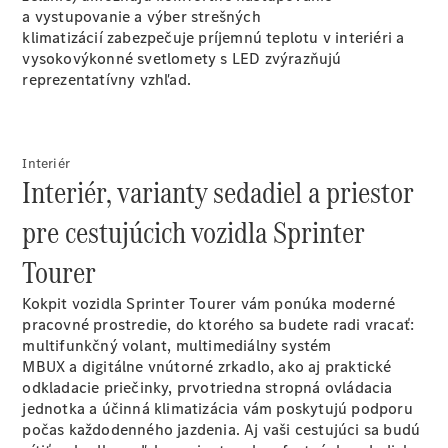
eSprinter
a vystupovanie a výber strešných
klimatizácií
zabezpečuje príjemnú teplotu v interiéri a
vysokovýkonné svetlomety
s LED
zvýrazňujú
reprezentatívny vzhľad.
Všetky
Interiér
eSprinter
Interiér, varianty sedadiel a priestor
eSprinter
Skriňové
Elektrické
pre cestujúcich vozidla Sprinter
vozidlo
eSprinter
Tourer
Šasi -
Elektrické
Jednokabína
Kokpit vozidla Sprinter Tourer vám ponúka moderné
eSprinter
pracovné prostredie, do ktorého sa budete radi vracať:
Šasi -
Elektrické
multifunkčný volant, multimediálny systém
Valník
MBUX
a digitálne vnútorné
zrkadlo,
ako aj praktické
odkladacie priečinky, prvotriedna stropná ovládacia
jednotka
a účinná
klimatizácia
vám poskytujú podporu
Konfigurátor
počas každodenného jazdenia. Aj vaši cestujúci sa budú
úžitkových