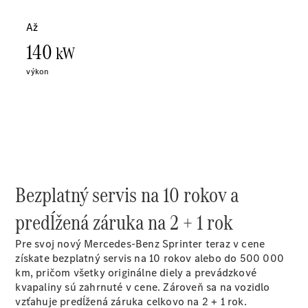
Sprinter
Všetky
Sprinter
Sprinter
Skriňové
vozidlo
Bezplatný servis na 10 rokov a
Sprinter
Tourer
predĺžená záruka na 2 + 1 rok
Sprinter
Šasi -
Pre svoj nový Mercedes-Benz Sprinter teraz v cene
Jednokabína
získate bezplatný servis na 10 rokov alebo do 500 000
Sprinter
km, pričom všetky originálne diely a prevádzkové
Šasi -
kvapaliny sú zahrnuté v cene. Zároveň sa na vozidlo
Dvojkabína
vzťahuje predĺžená záruka celkovo na 2 + 1 rok.
Sprinter