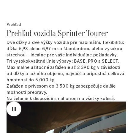
Šasi - Valník
Konfigurátor
Prehľad
úžitkových
Prehľad vozidla Sprinter Tourer
vozidiel
Vito
Dve dĺžky a dve výšky vozidla pre maximálnu flexibilitu:
dĺžka 5,93 alebo 6,97 m so štandardnou alebo vysokou
strechou – ideálne pre vaše individuálne požiadavky.
Tri vysokokvalitné línie výbavy: BASE, PRO a SELECT.
Maximálne užitočné zaťaženie až 2 390 kg v závislosti
od dĺžky a ložného objemu, najväčšia prípustná celková
hmotnosť do 5 000 kg.
Všetky Vito
Zaťaženie prívesom do
3 500 kg
zabezpečuje ďalšie
Vito
možnosti prepravy.
Skriňové
Na želanie k dispozícii s náhonom na všetky kolesá.
vozidlo
Vito Mixto
Vito Tourer
Konfigurátor