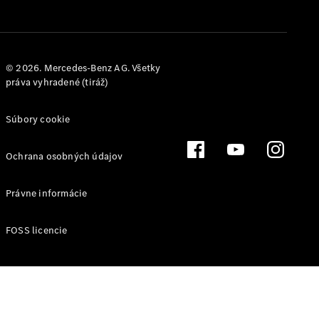
© 2026. Mercedes-Benz AG. Všetky
práva vyhradené (tiráž)
Technológie
a inovácie
Súbory cookie
Elektrická
mobilita
Trvalá
Ochrana osobných údajov
udržateľnosť
Právne informácie
Magazín
Hviezdy
FOSS licencie
ciest
Mediálny
portál
Mercedes-
Benz