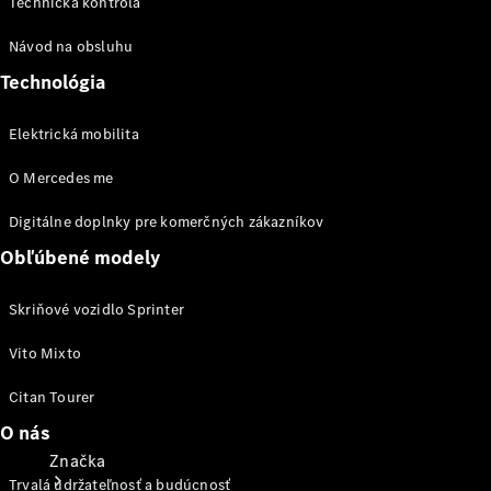
Technická kontrola
Návod na obsluhu
Poistenie
Bezplatný
Technológia
servis
Záruka
Elektrická mobilita
predĺžená
na 3 roky
O Mercedes me
Návody na
obsluhu a
Digitálne doplnky pre komerčných zákazníkov
podpora
Obľúbené modely
Skriňové vozidlo Sprinter
Vito Mixto
Citan Tourer
O nás
Značka
Trvalá udržateľnosť a budúcnosť