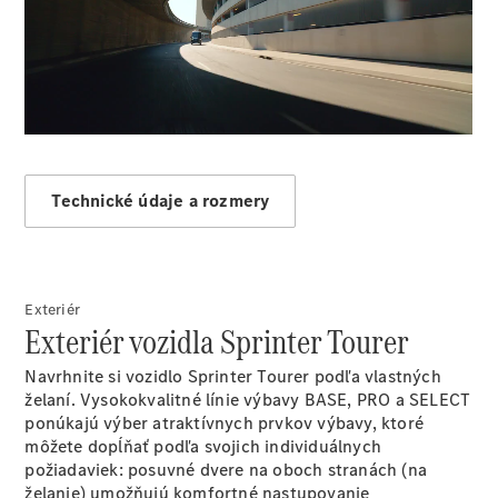
úžitkových
vozidiel
00:00 / 00:00
Marco Polo
Technické údaje a rozmery
Všetky
Veľkopriestorové
vozidlá
Exteriér
Marco Polo
Exteriér vozidla Sprinter Tourer
Horizon
Marco Polo
Navrhnite si vozidlo Sprinter Tourer podľa vlastných
želaní. Vysokokvalitné línie výbavy BASE, PRO a SELECT
ponúkajú výber atraktívnych prvkov výbavy, ktoré
Konfigurátor
môžete dopĺňať podľa svojich individuálnych
úžitkových
požiadaviek: posuvné dvere na oboch stranách (na
vozidiel
želanie) umožňujú komfortné nastupovanie