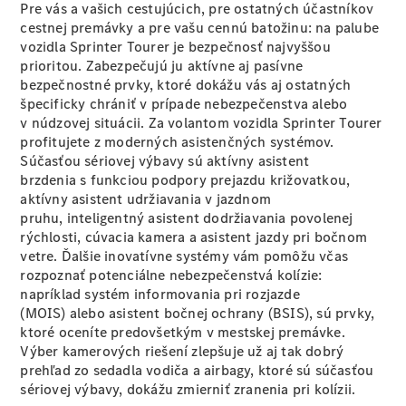
Pre vás a vašich cestujúcich, pre ostatných účastníkov
cestnej premávky a pre vašu cennú batožinu: na palube
vozidla Sprinter Tourer je bezpečnosť najvyššou
prioritou. Zabezpečujú ju aktívne aj pasívne
Aktuálne
bezpečnostné prvky, ktoré dokážu vás aj ostatných
ponuky a
špecificky chrániť v prípade nebezpečenstva alebo
zvýhodnenia
v núdzovej situácii. Za volantom vozidla Sprinter Tourer
profitujete z moderných asistenčných systémov.
Súčasťou sériovej výbavy sú aktívny asistent
brzdenia
s funkciou podpory prejazdu križovatkou,
aktívny asistent udržiavania v jazdnom
pruhu,
inteligentný asistent dodržiavania povolenej
rýchlosti,
cúvacia
kamera
a asistent jazdy pri bočnom
vetre
. Ďalšie inovatívne systémy vám pomôžu včas
rozpoznať potenciálne nebezpečenstvá kolízie:
napríklad systém informovania pri rozjazde
Prehľad
(MOIS)
alebo asistent bočnej ochrany
(BSIS),
sú prvky,
aktuálnych
ktoré oceníte predovšetkým v mestskej premávke.
ponúk a
Výber kamerových
riešení
zlepšuje už aj tak dobrý
zvýhodnení
prehľad zo sedadla vodiča a airbagy, ktoré sú súčasťou
Konfigurátor
sériovej výbavy, dokážu zmierniť zranenia pri kolízii.
a ceny