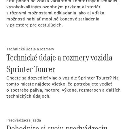
cítiť pohodlne vďaka variantom komfortných sedadiel,
vozidiel
vysokokvalitným ozdobným prvkom v interiéri
eVito
s rôznymi možnosťami odkladania, ako aj vďaka
možnosti nabíjať mobilné koncové zariadenia
v priestore pre cestujúcich.
Všetky
Technické údaje a rozmery
Technické údaje a rozmery vozidla
eVito
eVito
Sprinter Tourer
Skriňové
Elektrické
vozidlo
Chcete sa dozvedieť viac o vozidle Sprinter Tourer? Na
eVito
Elektrické
tomto mieste nájdete všetko, čo potrebujete vedieť
Tourer
o spotrebe paliva, motore, výkone, rozmeroch a ďalších
technických údajoch.
Konfigurátor
úžitkových
vozidiel
Predvádzacia jazda
Dohodnite si svoju predvádzaciu
Osobné vozidlá