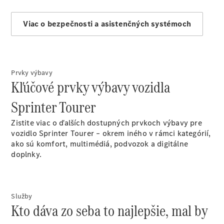
vozidiel
Viac o bezpečnosti a asistenčných systémoch
Rezervovať
predvádzaciu
jazdu
Financovanie,
lízing,
Prvky výbavy
poistenie
Kľúčové prvky výbavy vozidla
Sprinter Tourer
Digitálne
doplnky
Zistite viac o ďalších dostupných prvkoch výbavy pre
Objednajte
vozidlo Sprinter Tourer – okrem iného v rámci kategórií,
si svoj
ako sú komfort, multimédiá, podvozok a digitálne
transportér
doplnky.
znova
Plne
Služby
elektrické
Kto dáva zo seba to najlepšie, mal by
dodávky
Dodávky