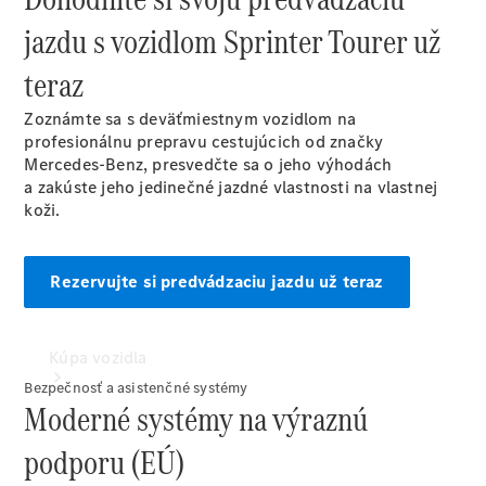
jazdu s vozidlom Sprinter Tourer už
Konfigurátor
teraz
úžitkových vozidiel
Zoznámte sa s deväťmiestnym vozidlom na
profesionálnu prepravu cestujúcich od značky
Mercedes-Benz, presvedčte sa o jeho výhodách
a zakúste jeho jedinečné jazdné vlastnosti na vlastnej
koži.
Rezervujte si predvádzaciu jazdu už teraz
Kúpa vozidla
Bezpečnosť a asistenčné systémy
Moderné systémy na výraznú
podporu (EÚ)