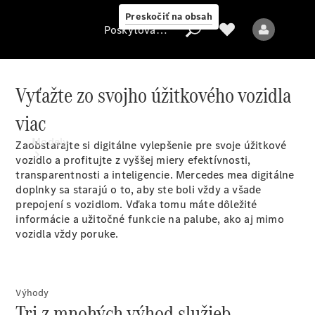
Preskočiť na obsah
Poskytovateľ
Vyťažte zo svojho úžitkového vozidla
viac
Poskytovateľ
Modely
Zaobstarajte si digitálne vylepšenie pre svoje úžitkové
vozidlo a profitujte z vyššej miery efektívnosti,
transparentnosti a inteligencie. Mercedes
me
a digitálne
doplnky sa starajú o to, aby ste boli vždy a všade
prepojení s vozidlom. Vďaka tomu máte dôležité
informácie a užitočné funkcie na palube, ako aj mimo
vozidla vždy poruke.
Všetky modely
Elektrické modely
Výhody
Tri z mnohých výhod služieb