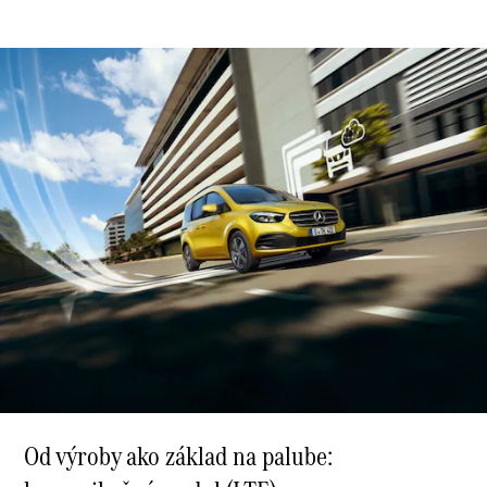
Šasi - Valník
Konfigurátor
úžitkových
vozidiel
Vito
Všetky Vito
Vito
Skriňové
vozidlo
Vito Mixto
Vito Tourer
Konfigurátor