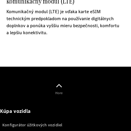
úžitkových
vozidiel
Marco Polo
Všetky
Veľkopriestorové
vozidlá
Marco Polo
Horizon
Hore
Marco Polo
Kúpa vozidla
Konfigurátor
úžitkových
vozidiel
Konfigurátor úžitkových vozidiel