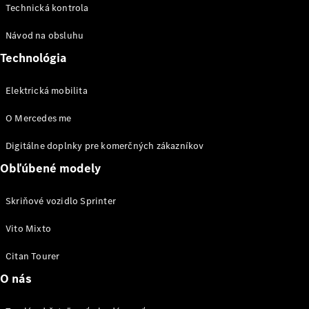
vozidiel
Technická kontrola
eVito
Návod na obsluhu
Technológia
Elektrická mobilita
Všetky
O Mercedes me
eVito
eVito
Digitálne doplnky pre komerčných zákazníkov
Skriňové
Elektrické
Obľúbené modely
vozidlo
eVito
Elektrické
Skriňové vozidlo Sprinter
Tourer
Vito Mixto
Konfigurátor
úžitkových
Citan Tourer
vozidiel
O nás
Osobné vozidlá