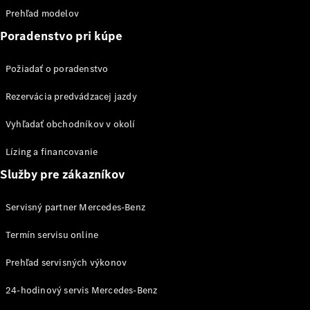
eSprinter
Prehľad modelov
Poradenstvo pri kúpe
Požiadať o poradenstvo
Rezervácia predvádzacej jazdy
Všetky
eSprinter
Vyhľadať obchodníkov v okolí
eSprinter
Skriňové
Elektrické
Lízing a financovanie
vozidlo
Služby pre zákazníkov
eSprinter
Šasi -
Elektrické
Jednokabína
Servisný partner Mercedes-Benz
eSprinter
Šasi -
Elektrické
Termín servisu online
Valník
Prehľad servisných výkonov
Konfigurátor
24-hodinový servis Mercedes-Benz
úžitkových