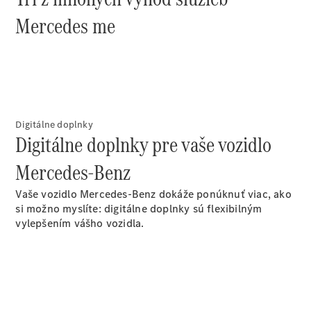
Sprinter
Mercedes me
Všetky
Digitálne doplnky
Sprinter
Digitálne doplnky pre vaše vozidlo
Sprinter
Skriňové
Mercedes-Benz
vozidlo
Sprinter
Vaše vozidlo Mercedes-Benz dokáže ponúknuť viac, ako
Tourer
si možno myslíte: digitálne doplnky sú flexibilným
Sprinter
vylepšením vášho vozidla.
Šasi -
Jednokabína
Sprinter
Šasi -
Dvojkabína
Sprinter