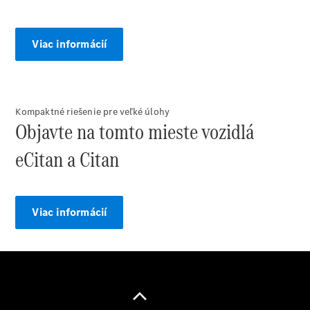
úžitkových
vozidiel
Marco Polo
Viac informácií
Kompaktné riešenie pre veľké úlohy
Objavte na tomto mieste vozidlá
eCitan a Citan
Všetky
Veľkopriestorové
vozidlá
Marco Polo
Viac informácií
Horizon
Marco Polo
Konfigurátor
úžitkových
vozidiel