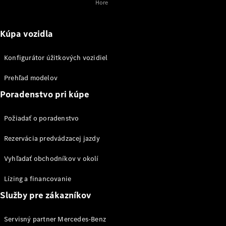
eSprinter
Hore
Kúpa vozidla
Konfigurátor úžitkových vozidiel
Všetky
Prehľad modelov
eSprinter
Poradenstvo pri kúpe
eSprinter
Skriňové
Elektrické
vozidlo
Požiadať o poradenstvo
eSprinter
Šasi -
Elektrické
Rezervácia predvádzacej jazdy
Jednokabína
eSprinter
Vyhľadať obchodníkov v okolí
Šasi -
Elektrické
Lízing a financovanie
Valník
Služby pre zákazníkov
Konfigurátor
úžitkových
Servisný partner Mercedes-Benz