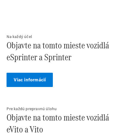
Šasi - Valník
Konfigurátor
úžitkových
vozidiel
Na každý účel
Vito
Objavte na tomto mieste vozidlá
eSprinter a Sprinter
Viac informácií
Všetky Vito
Vito
Skriňové
vozidlo
Vito Mixto
Pre každú prepravnú úlohu
Vito Tourer
Objavte na tomto mieste vozidlá
eVito a Vito
Konfigurátor