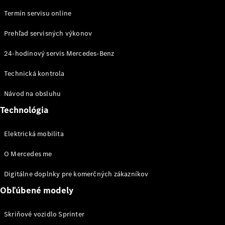
vozidiel
eVito
Termín servisu online
Prehľad servisných výkonov
24-hodinový servis Mercedes-Benz
Technická kontrola
Všetky
Návod na obsluhu
eVito
eVito
Technológia
Skriňové
Elektrické
vozidlo
Elektrická mobilita
eVito
Elektrické
Tourer
O Mercedes me
Digitálne doplnky pre komerčných zákazníkov
Konfigurátor
úžitkových
Obľúbené modely
vozidiel
Skriňové vozidlo Sprinter
Osobné vozidlá