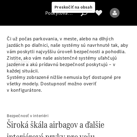
Preskočiť na obsah
Poskytovateľ
Či už počas parkovania, v meste, alebo na dlhých
jazdách po diaľnici, naše systémy sú navrhnuté tak, aby
vám poskytli najvyššiu úroveň bezpečnosti a pohodlia.
Poskytovateľ
Zistite, ako vám naše asistenčné systémy uľahčujú
Modely
jazdenie a akú prídavnú bezpečnosť poskytujú – v
každej situácii.
Systémy zobrazené nižšie nemusia byť dostupné pre
všetky modely. Dostupnosť možno overiť
v konfigurátore.
Všetky modely
Bezpečnosť v interiéri
Široká škála airbagov a ďalšie
Elektrické modely
interiérové prvky pre vašu