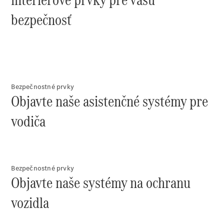
Sprinter
bezpečnosť
Všetky
Bezpečnostné prvky
Sprinter
Objavte naše asistenčné systémy pre
Sprinter
Skriňové
vodiča
vozidlo
Sprinter
Tourer
Sprinter
Šasi -
Bezpečnostné prvky
Objavte naše systémy na ochranu
Jednokabína
Sprinter
vozidla
Šasi -
Dvojkabína
Sprinter