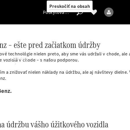
Preskočiť na obsah
Poskytovateľ
nz – ešte pred začiatkom údržby
Poskytovateľ
é technológie nielen preto, aby sme vás udržali v chode, ale a
Modely
e vozidlá v chode – s našou podporou.
m a znižovať nielen náklady na údržbu, ale aj návštevy dielne
nz.
Benz.
Všetky modely
Elektrické modely
 na údržbu vášho úžitkového vozidla