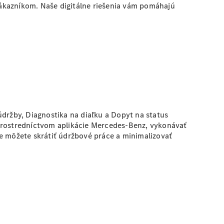
ákazníkom. Naše digitálne riešenia vám pomáhajú
údržby, Diagnostika na diaľku a Dopyt na status
 prostredníctvom aplikácie Mercedes-Benz, vykonávať
e môžete skrátiť údržbové práce a minimalizovať