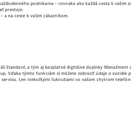
 každodenného podnikania – rovnako ako každá cesta k vašim z
Sprinter
ať prestoje.
– a na ceste k vašim zákazníkom.
Všetky
Sprinter
Sprinter
Náš štandard, a tým aj bezplatné digitálne doplnky Manažment 
Skriňové
tup. Vďaka týmto funkciám si môžete zobraziť údaje o vozidle
vozidlo
vy servisu. Len niekoľkými ťuknutiami vo vašom chytrom telefón
Sprinter
Tourer
Sprinter
Šasi -
Jednokabína
Sprinter
Šasi -
Dvojkabína
Sprinter