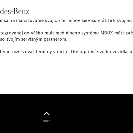
Šasi - Valník
des-Benz
Konfigurátor
 sa na manažovanie svojich termínov servisu vrátite k svojmu 
úžitkových
vozidiel
 integrovanej do vášho multimediálneho systému MBUX máte pr
Vito
í so svojím servisným partnerom.
vne rezervovať termíny v dielni. Dostupnosť svojho vozidla si
Všetky Vito
Vito
Skriňové
vozidlo
Vito Mixto
Vito Tourer
Hore
Konfigurátor