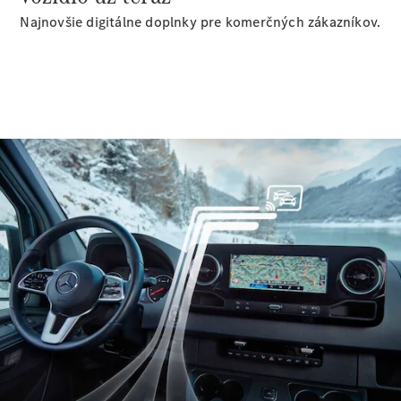
Sprinter
Najnovšie digitálne doplnky pre komerčných zákazníkov.
Všetky
Sprinter
Sprinter
Skriňové
vozidlo
Sprinter
Tourer
Sprinter
Šasi -
Jednokabína
Sprinter
Šasi -
Dvojkabína
Sprinter