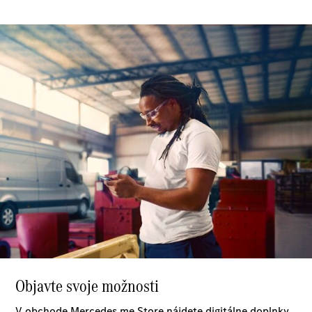
úžitkových
vozidiel
Marco Polo
Všetky
Veľkopriestorové
vozidlá
Marco Polo
Horizon
Marco Polo
Konfigurátor
úžitkových
vozidiel