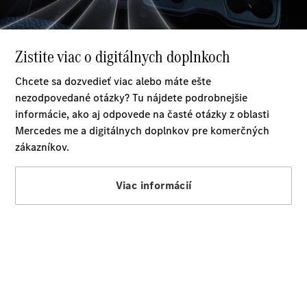
Šasi - Valník
Konfigurátor
úžitkových
vozidiel
Vito
Všetky Vito
Vito
Skriňové
vozidlo
Vito Mixto
Vito Tourer
Konfigurátor