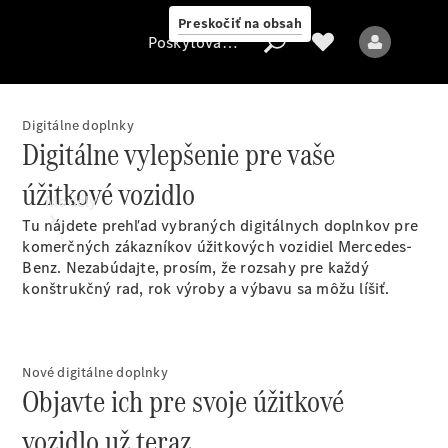
Preskočiť na obsah
Poskytovateľ
Digitálne doplnky
Digitálne vylepšenie pre vaše
Poskytovateľ
úžitkové vozidlo
Modely
Tu nájdete prehľad vybraných digitálnych
doplnkov
pre
komerčných zákazníkov úžitkových vozidiel Mercedes-
Benz. Nezabúdajte, prosím, že rozsahy pre každý
konštrukčný rad, rok výroby a výbavu sa môžu líšiť.
Všetky modely
Nové digitálne doplnky
Objavte ich pre svoje úžitkové
Elektrické modely
vozidlo už teraz