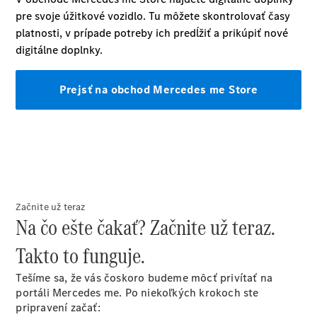
eSprinter
Všetky
eSprinter
eSprinter
Skriňové
Elektrické
vozidlo
eSprinter
Šasi -
Elektrické
Jednokabína
Začnite už teraz
Na čo ešte čakať? Začnite už teraz.
eSprinter
Šasi -
Elektrické
Takto to funguje.
Valník
Tešíme sa, že vás čoskoro budeme môcť privítať na
Konfigurátor
portáli Mercedes me. Po niekoľkých krokoch ste
úžitkových
pripravení začať: