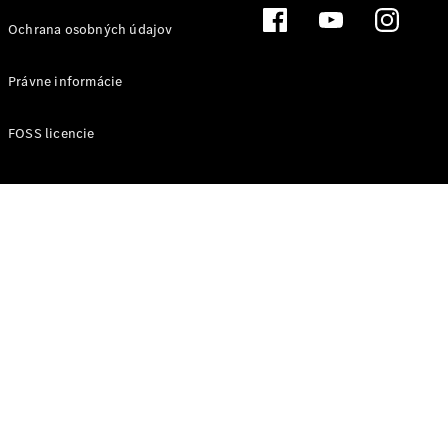
vozidiel
Ochrana osobných údajov
Rezervovať
predvádzaciu
Právne informácie
jazdu
Financovanie,
FOSS licencie
lízing,
poistenie
Digitálne
doplnky
Objednajte
si svoj
transportér
znova
Plne
elektrické
dodávky
Dodávky