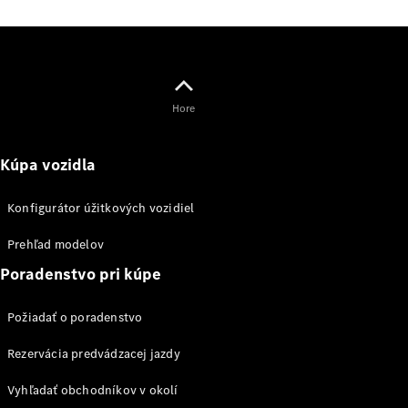
vozidiel
eVito
Hore
Všetky
Kúpa vozidla
eVito
eVito
Konfigurátor úžitkových vozidiel
Skriňové
Elektrické
vozidlo
Prehľad modelov
eVito
Elektrické
Tourer
Poradenstvo pri kúpe
Požiadať o poradenstvo
Konfigurátor
úžitkových
Rezervácia predvádzacej jazdy
vozidiel
Vyhľadať obchodníkov v okolí
Osobné vozidlá