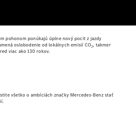
ckým pohonom ponúkajú úplne nový pocit z jazdy
amená oslobodenie od lokálnych emisií CO
, takmer
2
red viac ako 130 rokov.
istite všetko o ambíciách značky Mercedes-Benz stať
í.