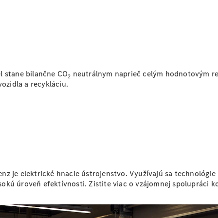
Šasi - Valník
Konfigurátor
úžitkových
vozidiel
Vito
l stane bilančne CO
neutrálnym naprieč celým hodnotovým reť
2
ozidla a recykláciu.
Všetky Vito
Vito
Skriňové
vozidlo
z je elektrické hnacie ústrojenstvo. Využívajú sa technológie
Vito Mixto
okú úroveň efektívnosti. Zistite viac o vzájomnej spolupráci 
Vito Tourer
Konfigurátor