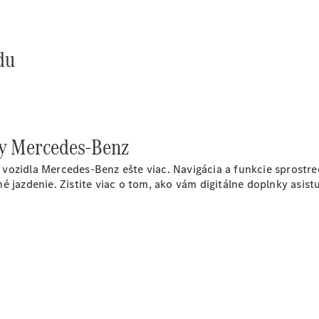
vozidiel
eVito
du
Všetky
eVito
ky Mercedes-Benz
eVito
Skriňové
Elektrické
vozidla Mercedes-Benz ešte viac. Navigácia a funkcie sprostre
vozidlo
 jazdenie. Zistite viac o tom, ako vám digitálne doplnky asistuj
eVito
Elektrické
Tourer
Konfigurátor
úžitkových
vozidiel
Osobné vozidlá