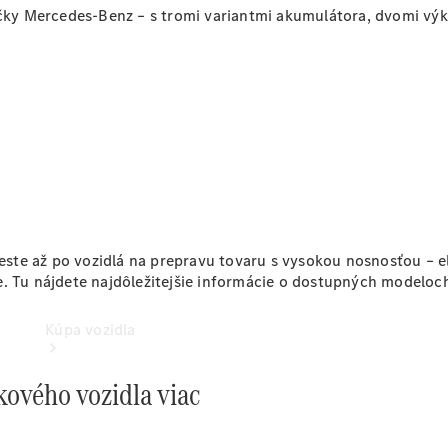
načky Mercedes-Benz – s tromi variantmi akumulátora, dvomi v
Konfigurátor
úžitkových vozidiel
ste až po vozidlá na prepravu tovaru s vysokou nosnosťou – e
e. Tu nájdete najdôležitejšie informácie o dostupných modeloc
Kúpa vozidla
kového vozidla viac