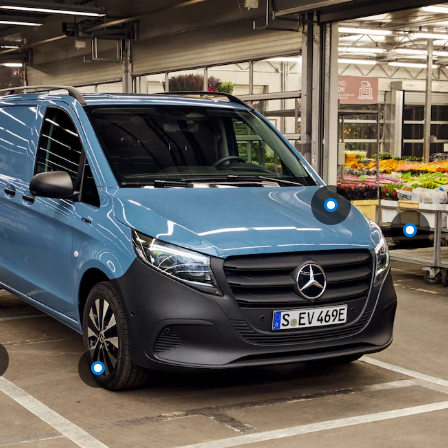
úžitkových
vozidiel
Marco Polo
Všetky
Veľkopriestorové
vozidlá
Marco Polo
Horizon
Marco Polo
Konfigurátor
úžitkových
vozidiel