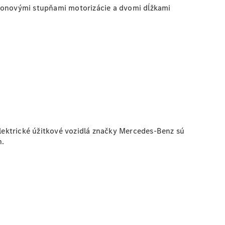
ýkonovými stupňami motorizácie a dvomi dĺžkami
lektrické úžitkové vozidlá značky Mercedes-Benz sú
h.