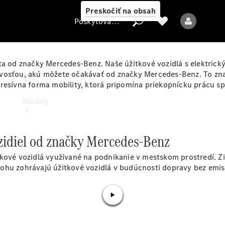
Preskočiť na obsah
Poskytovateľ
ita od značky Mercedes-Benz. Naše úžitkové vozidlá s elektri
ivosťou, akú môžete očakávať od značky Mercedes-Benz. To zn
resívna forma mobility, ktorá pripomína priekopnícku prácu sp
Poskytovateľ
Modely
zidiel od značky Mercedes-Benz
tkové vozidlá využívané na podnikanie v mestskom prostredí. Z
ohu zohrávajú úžitkové vozidlá v budúcnosti dopravy bez emisi
Všetky modely
Elektrické modely