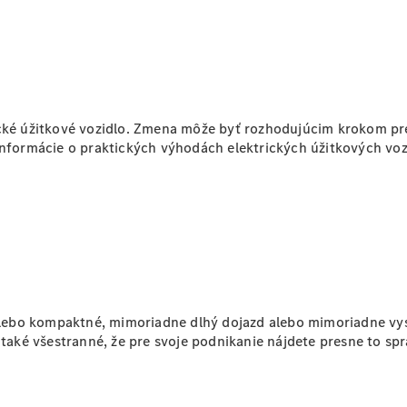
Sprinter
ické úžitkové vozidlo. Zmena môže byť rozhodujúcim krokom pr
 informácie o praktických výhodách elektrických úžitkových vo
Všetky
Sprinter
Sprinter
Skriňové
vozidlo
Sprinter
Tourer
Sprinter
Šasi -
 alebo kompaktné, mimoriadne dlhý dojazd alebo mimoriadne vys
Jednokabína
ké všestranné, že pre svoje podnikanie nájdete presne to spr
Sprinter
Šasi -
Dvojkabína
Sprinter