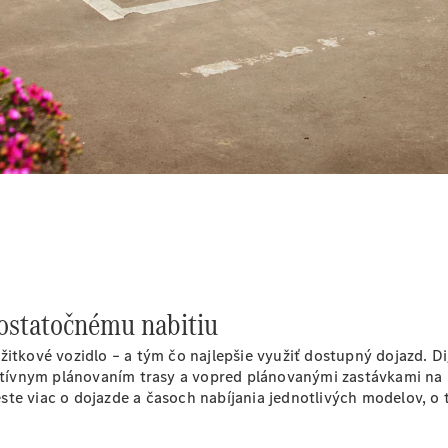
eSprinter
Všetky
eSprinter
eSprinter
Skriňové
Elektrické
vozidlo
eSprinter
Šasi -
Elektrické
Jednokabína
eSprinter
 dostatočnému nabitiu
Šasi -
Elektrické
Valník
žitkové vozidlo – a tým čo najlepšie využiť dostupný dojazd. 
tívnym plánovaním trasy a vopred plánovanými zastávkami na
te viac o dojazde a časoch nabíjania jednotlivých modelov, o t
Konfigurátor
úžitkových