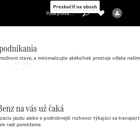
Preskočiť na obsah
Poskytovateľ
 podnikania
Poskytovateľ
 možnom stave, a minimalizujte akékoľvek prestoje vďaka naš
Modely
enz na vás už čaká
Všetky modely
zaciu jazdu alebo o podrobnejší rozhovor týkajúci sa transpor
vám radi pomôžeme.
Elektrické modely