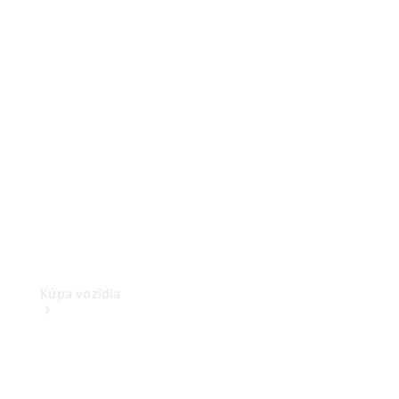
Konfigurátor
úžitkových vozidiel
Kúpa vozidla