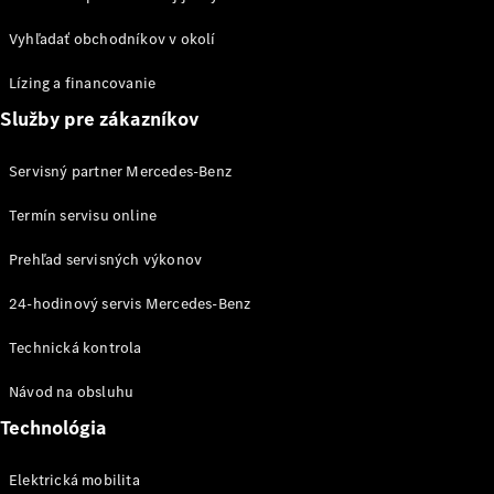
Sprinter
Vyhľadať obchodníkov v okolí
Lízing a financovanie
Služby pre zákazníkov
Servisný partner Mercedes-Benz
Všetky
Sprinter
Termín servisu online
Sprinter
Skriňové
Prehľad servisných výkonov
vozidlo
Sprinter
24-hodinový servis Mercedes-Benz
Tourer
Sprinter
Technická kontrola
Šasi -
Návod na obsluhu
Jednokabína
Sprinter
Technológia
Šasi -
Dvojkabína
Elektrická mobilita
Sprinter