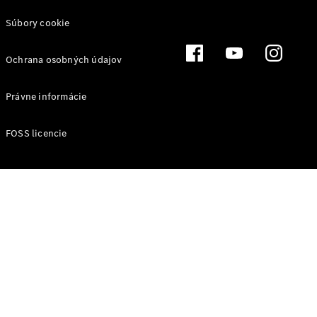
úžitkových
vozidiel
Súbory cookie
Marco Polo
Ochrana osobných údajov
Právne informácie
FOSS licencie
Všetky
Veľkopriestorové
vozidlá
Marco Polo
Horizon
Marco Polo
Konfigurátor
úžitkových
vozidiel