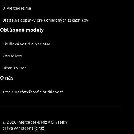
Šasi - Valník
O Mercedes me
Konfigurátor
Digitálne doplnky pre komerčných zákazníkov
úžitkových
Obľúbené modely
vozidiel
Vito
Skriňové vozidlo Sprinter
Vito Mixto
Citan Tourer
O nás
Všetky Vito
Vito
Trvalá udržateľnosť a budúcnosť
Skriňové
vozidlo
Vito Mixto
Vito Tourer
© 2026. Mercedes-Benz AG. Všetky
práva vyhradené (tiráž)
Konfigurátor