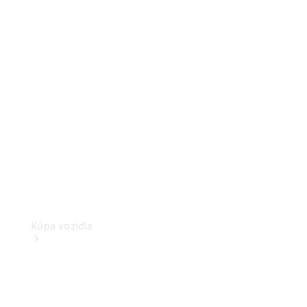
Konfigurátor
úžitkových vozidiel
Kúpa vozidla