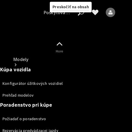
Preskočiť na obsah
Poskytovateľ
Hore
Poskytovateľ
Modely
Kúpa vozidla
Konfigurátor úžitkových vozidiel
Prehľad modelov
Poradenstvo pri kúpe
Všetky modely
Požiadať o poradenstvo
Elektrické modely
Rezervácia predvádzacej jazdy