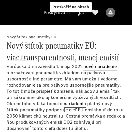
Preskočiť na obsah
Poskytovateľ
Nový štítok pneumatiky EÚ
Nový štítok pneumatiky EÚ:
Poskytovateľ
viac transparentnosti, menej emisií
Modely
Európska Únia zaviedla 1. mája 2021
nové nariadenie
o označovaní pneumatík vzhľadom na palivovú
úspornosť a iné parametre. Má vám umožniť vedome
rozhodovanie sa pre palivovo úspornejšie pneumatiky.
To totiž môže prispieť k zníženiu nákladov a emisií tak
pri súkromne, ako aj komerčne využívaných vozidlách.
Okrem toho vďaka tomuto
nariadeniu
platný nový
Všetky modely
štítok pneumatiky podporuje cieľ EÚ dosiahnuť do roku
2050 klimatickú neutralitu. Cestná premávka a redukcia
ňou produkovaných emisií CO2 zohrávajú pri
Elektrické modely
dosahovaní tohto cieľa dôležitú úlohu.