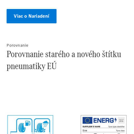
Sprinter
Viac o Nariadení
Porovnanie
Všetky
Porovnanie starého a nového štítku
Sprinter
pneumatiky EÚ
Sprinter
Skriňové
vozidlo
Sprinter
Tourer
Sprinter
Šasi -
Jednokabína
Sprinter
Šasi -
Dvojkabína
Sprinter