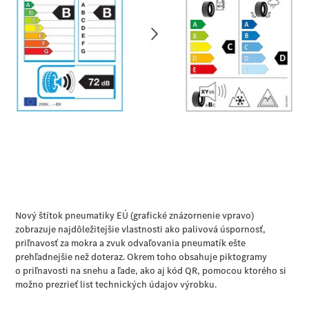
Šasi - Valník
Konfigurátor
úžitkových
vozidiel
Vito
Všetky Vito
Vito
Skriňové
vozidlo
Vito Mixto
Vito Tourer
Konfigurátor