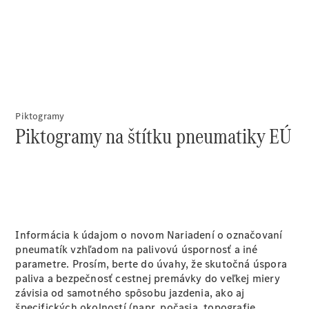
úžitkových
vozidiel
Marco Polo
Piktogramy
Piktogramy na štítku pneumatiky EÚ
Všetky
Veľkopriestorové
vozidlá
Marco Polo
Horizon
Marco Polo
Informácia k údajom o novom Nariadení o označovaní
pneumatík vzhľadom na palivovú úspornosť a iné
parametre. Prosím, berte do úvahy, že skutočná úspora
Konfigurátor
paliva a bezpečnosť cestnej premávky do veľkej miery
úžitkových
závisia od samotného spôsobu jazdenia, ako aj
vozidiel
špecifických okolností (napr. počasia, topografie,