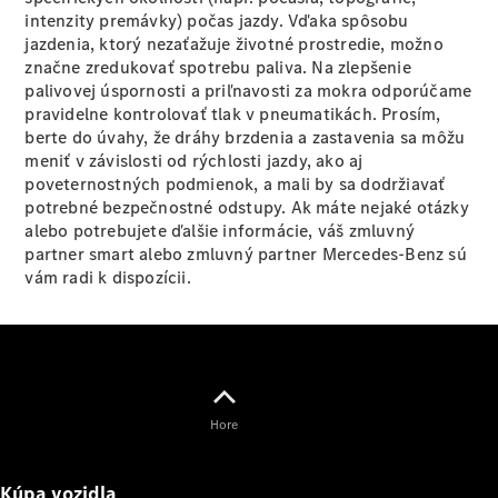
eSprinter
intenzity premávky) počas jazdy. Vďaka spôsobu
jazdenia, ktorý nezaťažuje životné prostredie, možno
značne zredukovať spotrebu paliva. Na zlepšenie
palivovej úspornosti a priľnavosti za mokra odporúčame
pravidelne kontrolovať tlak v pneumatikách. Prosím,
berte do úvahy, že dráhy brzdenia a zastavenia sa môžu
meniť v závislosti od rýchlosti jazdy, ako aj
Všetky
poveternostných podmienok, a mali by sa dodržiavať
eSprinter
potrebné bezpečnostné odstupy. Ak máte nejaké otázky
eSprinter
alebo potrebujete ďalšie informácie, váš zmluvný
Skriňové
Elektrické
partner smart alebo zmluvný partner Mercedes-Benz sú
vozidlo
vám radi k dispozícii.
eSprinter
Šasi -
Elektrické
Jednokabína
eSprinter
Šasi -
Elektrické
Valník
Hore
Konfigurátor
úžitkových
Kúpa vozidla