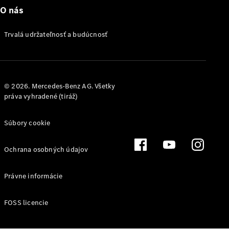
O nás
Trvalá udržateľnosť a budúcnosť
Aktuálne
ponuky a
zvýhodnenia
© 2026. Mercedes-Benz AG. Všetky
práva vyhradené (tiráž)
Súbory cookie
Ochrana osobných údajov
Prehľad
Právne informácie
aktuálnych
ponúk a
zvýhodnení
FOSS licencie
Konfigurátor
a ceny