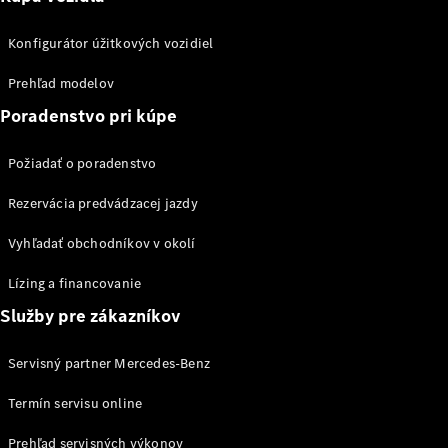
vozidiel
eVito
Konfigurátor úžitkových vozidiel
Prehľad modelov
Poradenstvo pri kúpe
Požiadať o poradenstvo
Všetky
eVito
Rezervácia predvádzacej jazdy
eVito
Skriňové
Elektrické
Vyhľadať obchodníkov v okolí
vozidlo
eVito
Lízing a financovanie
Elektrické
Tourer
Služby pre zákazníkov
Konfigurátor
Servisný partner Mercedes-Benz
úžitkových
vozidiel
Termín servisu online
Prehľad servisných výkonov
Osobné vozidlá