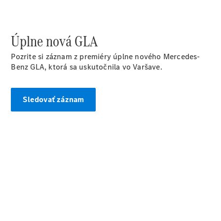
sedan
Trieda S
Trieda S
Úplne nová GLA
sedan dlhá
verzia
Pozrite si záznam z premiéry úplne nového Mercedes-
Mercedes-
Benz GLA, ktorá sa uskutočnila vo Varšave.
Maybach
Trieda S
Sledovať záznam
Vozidlá k
priamemu
odberu
Konfigurátor
SUV
Všetky SUV