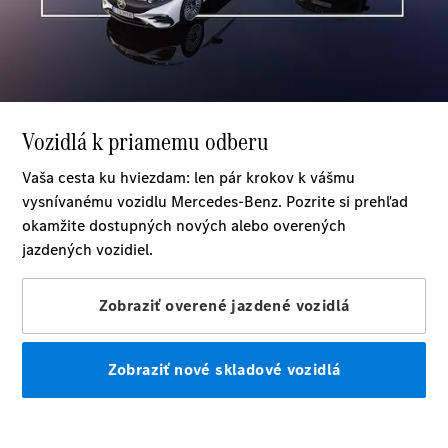
Marco Polo
Marco Polo
Horizon
Vozidlá k
priamemu
odberu
Konfigurátor
Komerčné transportéry
Vozidlá k priamemu odberu
Konfigurátor