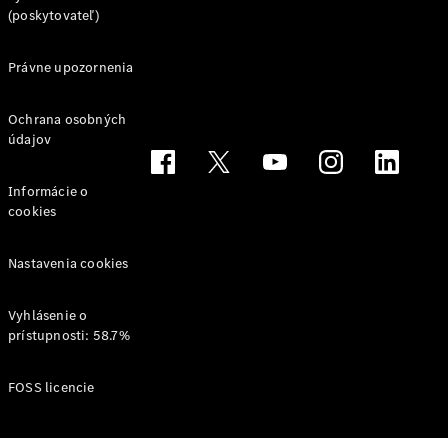
(poskytovateľ)
Svet
Mercedes-
Benz
Právne upozornenia
Ochrana osobných
údajov
Informácie o
cookies
Nastavenia cookies
O značke
AMG
MAYBACH
Vyhlásenie o
Definujeme
prístupnosti: 58.7%
pojem
Trieda
FOSS licencie
Technológie
a inovácie