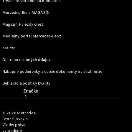
jednotlivým
Trvalá udržateľnosť a budúcnosť
modelom
Mercedes-Benz MAGAZÍN
Podpora a
Magazín Hviezdy ciest
kontakt
Mediálny portál Mercedes-Benz
Kariéra
Ochrana osobných údajov
Nákupné podmienky a dalšie dokumenty na stiahnutie
Deklarácia politiky kvality
Značka
© 2026 Mercedes-
Benz Slovakia.
Všetky práva
vyhradené