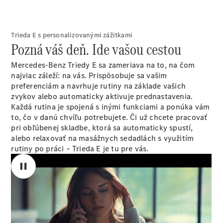
Servis a
predĺžená
záruka na 4
Trieda E s personalizovanými zážitkami
roky
Pozná váš deň. Ide vašou cestou
Financovanie
s
Mercedes-Benz Triedy E sa zameriava na to, na čom
atraktívnym
najviac záleží: na vás. Prispôsobuje sa vašim
úrokom 1,4
preferenciám a navrhuje rutiny na základe vašich
%
zvykov alebo automaticky aktivuje prednastavenia.
Zvýhodnený
Každá rutina je spojená s inými funkciami a ponúka vám
operatívny
to, čo v danú chvíľu potrebujete. Či už chcete pracovať
lízing
pri obľúbenej skladbe, ktorá sa automaticky spustí,
GLS SUV
alebo relaxovať na masážnych sedadlách s využitím
GLE SUV a
rutiny po práci – Trieda E je tu pre vás.
kupé
GLC SUV a
kupé
EQE sedan
a SUV
EQS sedan
a SUV