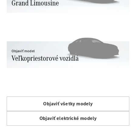
CLE
Grand Limousine
kabriolet
Mercedes-
AMG SL
roadster
Mercedes-
Maybach SL
Monogram
Series
Objaviť model
Veľkopriestorové vozidlá
Vozidlá k
priamemu
odberu
Konfigurátor
Grand Limousine
Objaviť všetky modely
Objaviť elektrické modely