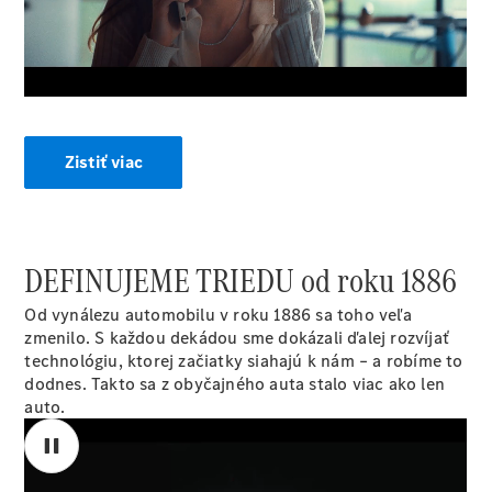
00:00 / 00:00
Trieda E
sedan a
kombi
Trieda C
sedan a
kombi
Kompaktné
Zistiť viac
vozidlá
GLA a GLB
EQA a EQB
Trieda V
Certifikované
DEFINUJEME TRIEDU od roku 1886
jazdené
vozidlá
Od vynálezu automobilu v roku 1886 sa toho veľa
zmenilo. S každou dekádou sme dokázali ďalej rozvíjať
technológiu, ktorej začiatky siahajú k nám – a robíme to
Konfigurátor
dodnes. Takto sa z obyčajného auta stalo viac ako len
a ceny
auto.
Rezervovať
predvádzaciu
jazdu
Financovanie,