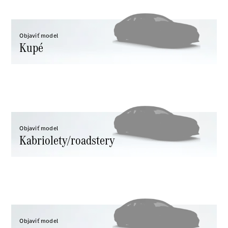
AMG GT
kupé
Mercedes-
Objaviť model
AMG GT
Kupé
Elektromobil
4-dverové
kupé
Vozidlá k
priamemu
odberu
Konfigurátor
Objaviť model
Kabriolety/roadstery
Kabriolety/roadstery
Všetky
Kabriolety/roadstery
Objaviť model