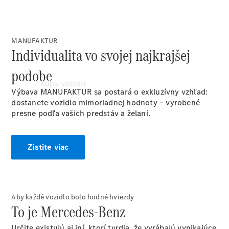
MANUFAKTUR
Individualita vo svojej najkrajšej
podobe
Kúpa vozidla
Výbava MANUFAKTUR sa postará o exkluzívny vzhľad:
dostanete vozidlo mimoriadnej hodnoty – vyrobené
presne podľa vašich predstáv a želaní.
Zistite viac
Vyhľadať
nové
Aby každé vozidlo bolo hodné hviezdy
vozidlo
To je Mercedes-Benz
Vyhľadať
jazdené
Určite existujú aj iní, ktorí tvrdia, že vyrábajú vynikajúce