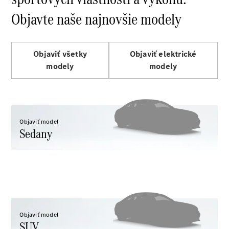
Shooting
Objavte naše najnovšie modely
Brake
Trieda C
kombi
Trieda C All-
Objaviť všetky
Objaviť elektrické
Terrain
modely
modely
Trieda E
kombi
Trieda E All-
Terrain
Objaviť model
Sedany
Vozidlá k
priamemu
odberu
Konfigurátor
Hatchback
Objaviť model
SUV