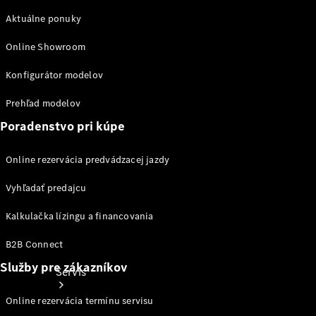
Ošetrovanie
Aktuálne ponuky
vozidla
Kolesá a
Online Showroom
pneumatiky
Katalógy
Konfigurátor modelov
príslušenstva
k
Prehľad modelov
jednotlivým
modelom
Poradenstvo pri kúpe
Online rezervácia predvádzacej jazdy
Vyhľadať predajcu
Kalkulačka lízingu a financovania
B2B Connect
Služby pre zákazníkov
Servis
Online rezervácia termínu servisu