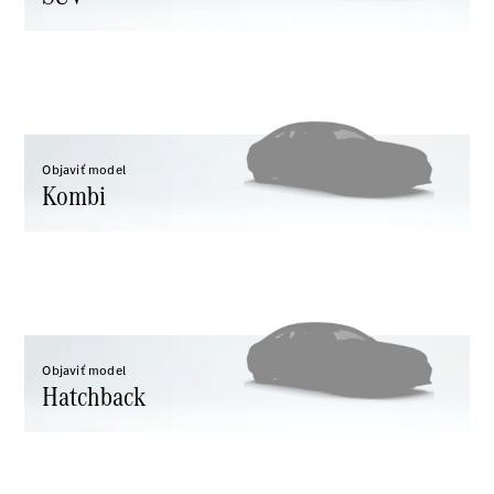
Všetky
Hatchback
Trieda A
hatchback
Trieda B
Objaviť model
Kombi
Vozidlá k
priamemu
odberu
Konfigurátor
Kupé
Objaviť model
Hatchback
Všetky Kupé
CLE kupé
Mercedes-