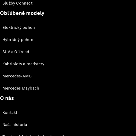
Služby Connect
vozidla
Náhradné
Obľúbené modely
diely
Elektrický pohon
Záruka
Hybridný pohon
predĺžená
na 4 roky
SUV a Offroad
Poruchová
služba
Kabriolety a roadstery
a pomoc pri
škodovej
Mercedes-AMG
udalosti
Aplikácie
Mercedes Maybach
Mercedes-
O nás
Benz
Návody na
obsluhu
Kontakt
Katalógy
príslušenstva
Naša história
k