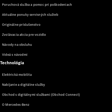
Poruchová služba a pomoc pri poškodeniach
Aktuálne ponuky servisných služieb
Prepravné
Originálne príslušenstvo
systémy
Zvolávacia akcia pre vozidlo
Sezónna
ponuka
Návody na obsluhu
Prehľad
všetkých
Videá s návodmi
služieb
Riešenia
Technológia
nabíjania
Kolesá a
Elektrická mobilita
pneumatiky
Nabíjanie a digitálne služby
Rezervovať
Obchod s digitálnymi službami (Obchod Connect)
termín
servisu
O Mercedes-Benz
Servis
a oprava