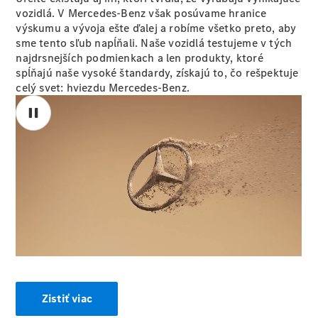
vozidlo
vozidlá. V Mercedes-Benz však posúvame hranice
výskumu a vývoja ešte ďalej a robíme všetko preto, aby
sme tento sľub napĺňali. Naše vozidlá testujeme v tých
Aktuálne
najdrsnejších podmienkach a len produkty, ktoré
ponuky a
spĺňajú naše vysoké štandardy, získajú to, čo rešpektuje
zvýhodnenia
celý svet: hviezdu Mercedes-Benz.
00:00 / 00:00
Prehľad
aktuálnych
ponúk a
zvýhodnení
Flexibilné
Zistiť viac
financovanie
Agility