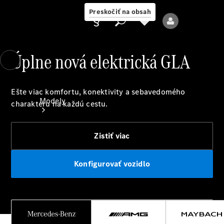
Preskočiť na obsah
Úplne nová elektrická GLA
Poskytovateľ
Ešte viac komfortu, konektivity a sebavedomého
Modely
charakteru na každú cestu.
Zistiť viac
Konfigurovať vozidlo
Všetky modely
Nové modely
Elektrické modely