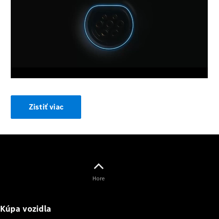
lízing,
poistenie
00:00 / 00:00
Digitálne
doplnky
Príslušenstvo
a kolekcia
Zistiť viac
Príslušenstvo
Výbava na
Hore
nabíjanie
Kolekcia
Mercedes-
Kúpa vozidla
Benz