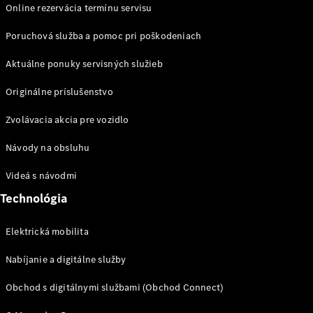
Trieda
Online rezervácia termínu servisu
Elektromobil
G
Trieda G
Poruchová služba a pomoc pri poškodeniach
Aktuálne ponuky servisných služieb
Vozidlá k
priamemu
Originálne príslušenstvo
odberu
Konfigurátor
Zvolávacia akcia pre vozidlo
Kombi
Návody na obsluhu
Videá s návodmi
Technológia
Elektrická mobilita
Všetky
Kombi
Nabíjanie a digitálne služby
CLA
Shooting
Elektromobil
Obchod s digitálnymi službami (Obchod Connect)
Brake
CLA