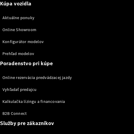
Kúpa vozidla
EQE
Elektromobil
SUV
EQS
Aktuálne ponuky
Elektromobil
SUV
Online Showroom
Mercedes-
Maybach
Elektromobil
Konfigurátor modelov
EQS SUV
GLA
Prehľad modelov
GLA
Novinka
GLA
Novinka
Elektromobil
Poradenstvo pri kúpe
GLB
Elektromobil
GLB
Online rezervácia predvádzacej jazdy
GLC
Elektromobil
GLC
Vyhľadať predajcu
GLC kupé
GLE
Kalkulačka lízingu a financovania
GLE kupé
GLS
B2B Connect
Mercedes-
Služby pre zákazníkov
Maybach
Novinka
GLS