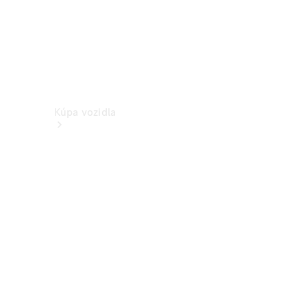
Kúpa vozidla
Vyhľadať
nové
vozidlo
Vyhľadať
jazdené