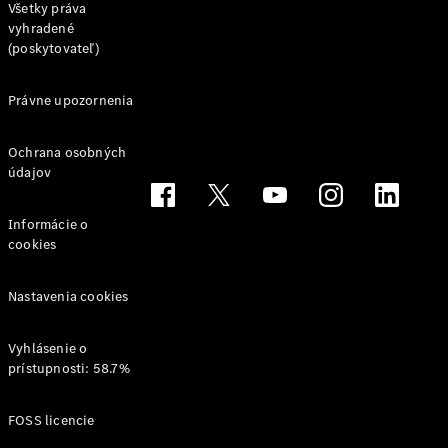
Všetky práva
AMG GT
vyhradené
kupé
(poskytovateľ)
Mercedes-
AMG GT
Elektromobil
Právne upozornenia
4-dverové
kupé
Ochrana osobných
údajov
Vozidlá k
priamemu
odberu
Informácie o
Konfigurátor
cookies
Kabriolety/roadstery
Nastavenia cookies
Vyhlásenie o
prístupnosti: 58.7%
Všetky
FOSS licencie
Kabriolety/roadstery