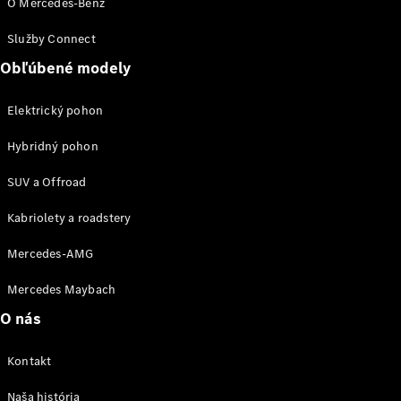
O Mercedes-Benz
Shooting
Brake
Služby Connect
Trieda C
Obľúbené modely
kombi
Trieda C All-
Terrain
Elektrický pohon
Trieda E
kombi
Hybridný pohon
Trieda E All-
Terrain
SUV a Offroad
Kabriolety a roadstery
Vozidlá k
priamemu
Mercedes-AMG
odberu
Konfigurátor
Mercedes Maybach
Hatchback
O nás
Kontakt
Naša história