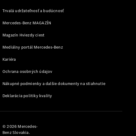
Trvalá udržateľnosť a budúcnosť
Všetky
Hatchback
Mercedes-Benz MAGAZÍN
Trieda A
hatchback
Magazín Hviezdy ciest
Trieda B
Mediálny portál Mercedes-Benz
Vozidlá k
priamemu
Kariéra
odberu
Ochrana osobných údajov
Konfigurátor
Kupé
Nákupné podmienky a dalšie dokumenty na stiahnutie
Deklarácia politiky kvality
Všetky Kupé
© 2026 Mercedes-
CLE kupé
Benz Slovakia.
Mercedes-