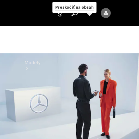
Preskočiť na obsah
Poskytovateľ
Modely
Všetky modely
Nové modely
Elektrické modely