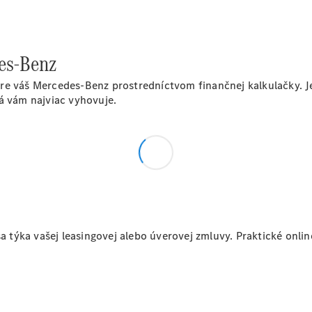
sedan
Trieda S
Trieda S
sedan dlhá
des-Benz
verzia
Mercedes-
re váš Mercedes-Benz prostredníctvom finančnej kalkulačky. J
Maybach
á vám najviac vyhovuje.
Trieda S
Vozidlá k
priamemu
odberu
Konfigurátor
SUV
sa týka vašej leasingovej alebo úverovej zmluvy. Praktické onlin
Všetky SUV