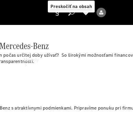
Preskočiť na obsah
š Mercedes-Benz
Poskytovateľ
en počas určitej doby užívať? So širokými možnosťami financova
Modely
transparentnosti.
Všetky modely
enz s atraktívnymi podmienkami. Pripravíme ponuku pri firmu 
Nové modely
Elektrické modely