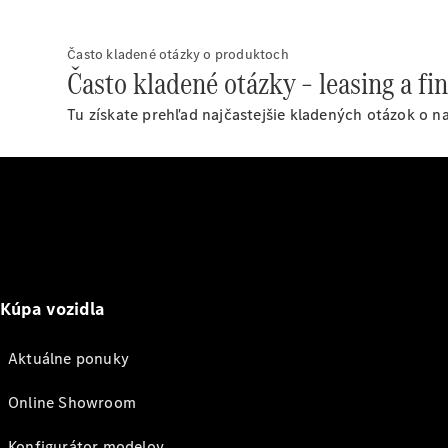
Často kladené otázky o produktoch
Často kladené otázky – leasing a fi
Tu získate prehľad najčastejšie kladených otázok o n
Kúpa vozidla
Aktuálne ponuky
Online Showroom
Konfigurátor modelov