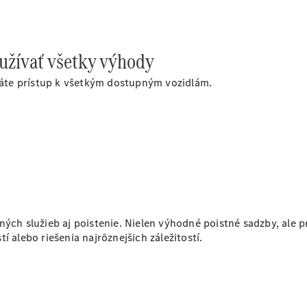
Plug-in hybridné modely
Sedany
 užívať všetky výhody
áte prístup k všetkým dostupným vozidlám.
Všetky
Sedany
CLA
Elektromobil
CLA
Trieda C
sedan
ných služieb aj poistenie. Nielen výhodné poistné sadzby, ale p
Trieda
 alebo riešenia najrôznejšich záležitostí.
C
Elektromobil
sedan
EQE
Elektromobil
EQS
Elektromobil
Trieda E