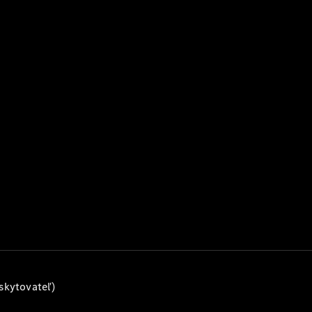
AMG GT
kupé
Mercedes-
AMG GT
Elektromobil
4-dverové
kupé
Vozidlá k
priamemu
odberu
Konfigurátor
Kabriolety/roadstery
Všetky
skytovateľ)
Kabriolety/roadstery