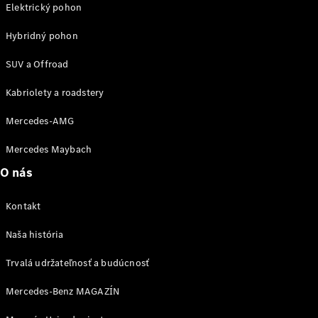
Elektrický pohon
AMG GT
kupé
Hybridný pohon
Mercedes-
AMG GT
SUV a Offroad
Elektromobil
4-dverové
kupé
Kabriolety a roadstery
Mercedes-AMG
Vozidlá k
priamemu
Mercedes Maybach
odberu
Konfigurátor
O nás
Kabriolety/roadstery
Kontakt
Naša história
Trvalá udržateľnosť a budúcnosť
Všetky
Mercedes-Benz MAGAZÍN
Kabriolety/roadstery