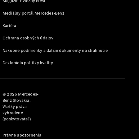
CLE
Magazín Hviezdy ciest
kabriolet
Mercedes-
Mediálny portál Mercedes-Benz
AMG SL
Kariéra
roadster
Mercedes-
Ochrana osobných údajov
Maybach SL
Monogram
Nákupné podmienky a dalšie dokumenty na stiahnutie
Series
Deklarácia politiky kvality
Vozidlá k
priamemu
odberu
Konfigurátor
© 2026 Mercedes-
Grand Limousine
Benz Slovakia.
Všetky práva
vyhradené
(poskytovateľ)
Právne upozornenia