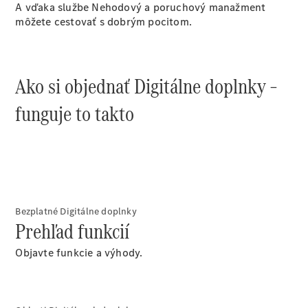
A vďaka službe Nehodový a poruchový manažment
Plug-in hybridné modely
môžete cestovať s dobrým pocitom.
Sedany
Ako si objednať Digitálne doplnky –
funguje to takto
Všetky
Sedany
CLA
Elektromobil
CLA
Trieda C
Bezplatné Digitálne doplnky
sedan
Prehľad funkcií
Trieda
C
Elektromobil
Objavte funkcie a výhody.
sedan
EQE
Elektromobil
EQS
Elektromobil
Trieda E