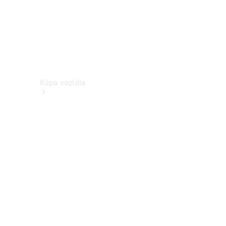
Kúpa vozidla
Vyhľadať
nové
vozidlo
Vyhľadať
jazdené