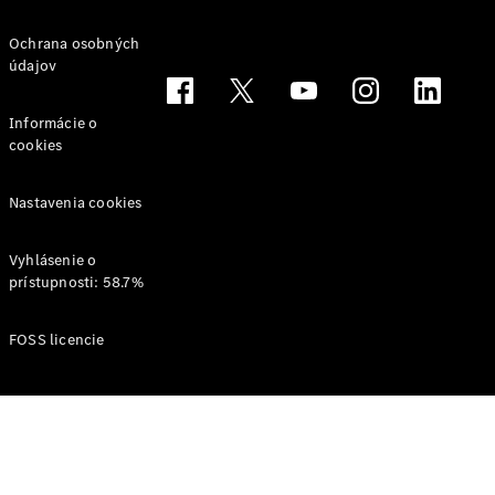
VLE
Elektromobil
Ochrana osobných
údajov
Vozidlá k
priamemu
Informácie o
odberu
cookies
Konfigurátor
Veľkopriestorové vozidlá
Nastavenia cookies
Vyhlásenie o
prístupnosti: 58.7%
FOSS licencie
Všetky
Veľkopriestorové
vozidlá
EQV
Elektromobil
Trieda V