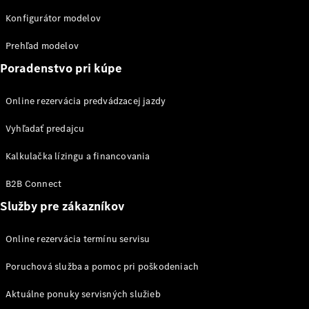
Shooting
Konfigurátor modelov
Brake
Trieda C
Prehľad modelov
kombi
Trieda C All-
Poradenstvo pri kúpe
Terrain
Trieda E
Online rezervácia predvádzacej jazdy
kombi
Trieda E All-
Vyhľadať predajcu
Terrain
Kalkulačka lízingu a financovania
Vozidlá k
B2B Connect
priamemu
Služby pre zákazníkov
odberu
Konfigurátor
Hatchback
Online rezervácia termínu servisu
Poruchová služba a pomoc pri poškodeniach
Aktuálne ponuky servisných služieb