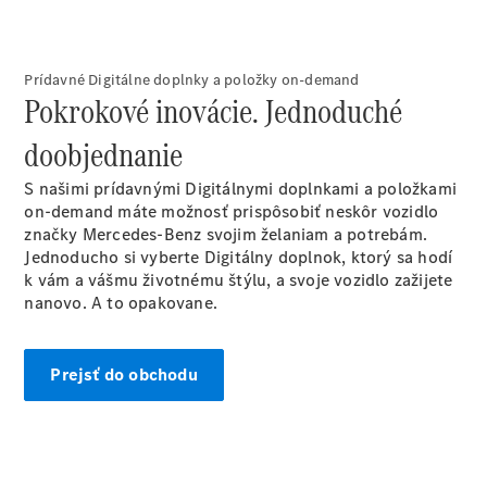
EQE
Elektromobil
SUV
EQS
Elektromobil
Prídavné Digitálne doplnky a položky on-demand
SUV
Pokrokové inovácie. Jednoduché
Mercedes-
Maybach
Elektromobil
doobjednanie
EQS SUV
GLA
S našimi prídavnými Digitálnymi doplnkami a položkami
GLA
Novinka
on-demand máte možnosť prispôsobiť neskôr vozidlo
GLA
Novinka
Elektromobil
značky Mercedes-Benz svojim želaniam a potrebám.
GLB
Elektromobil
Jednoducho si vyberte Digitálny doplnok, ktorý sa hodí
GLB
k vám a vášmu životnému štýlu, a svoje vozidlo zažijete
GLC
Elektromobil
nanovo. A to opakovane.
GLC
GLC kupé
GLE
Prejsť do obchodu
GLE kupé
GLS
Mercedes-
Maybach
Novinka
GLS