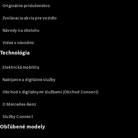
Originálne príslušenstvo
Všetky
Hatchback
Zvolávacia akcia pre vozidlo
Trieda A
Návody na obsluhu
hatchback
Trieda B
Videá s návodmi
Technológia
Vozidlá k
priamemu
odberu
Elektrická mobilita
Konfigurátor
Kupé
Nabíjanie a digitálne služby
Obchod s digitálnymi službami (Obchod Connect)
O Mercedes-Benz
Služby Connect
Všetky Kupé
Obľúbené modely
CLE kupé
Mercedes-