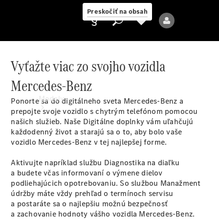
Preskočiť na obsah
Vyťažte viac zo svojho vozidla
Mercedes-Benz
Poskytovateľ
Modely
Ponorte sa do digitálneho sveta Mercedes-Benz a
prepojte svoje vozidlo s chytrým telefónom pomocou
našich služieb. Naše Digitálne doplnky vám uľahčujú
každodenný život a starajú sa o to, aby bolo vaše
vozidlo Mercedes-Benz v tej najlepšej
forme.
Aktivujte napríklad službu Diagnostika na diaľku
a budete včas informovaní o výmene dielov
Všetky modely
podliehajúcich opotrebovaniu. So službou Manažment
Nové modely
údržby máte vždy prehľad o termínoch servisu
a postaráte sa o najlepšiu možnú bezpečnosť
a zachovanie hodnoty vášho vozidla Mercedes-Benz.
Elektrické modely