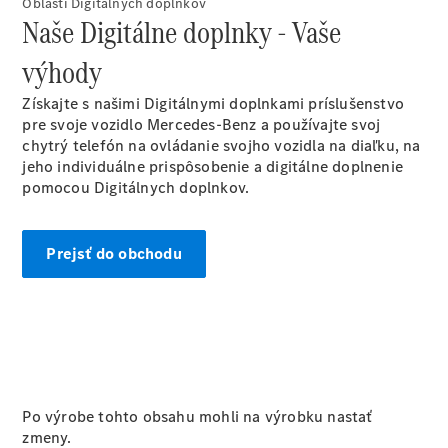
Oblasti Digitálnych doplnkov
sedan
Naše Digitálne doplnky - Vaše
Trieda S
Trieda S
výhody
sedan dlhá
verzia
Získajte s našimi Digitálnymi doplnkami príslušenstvo
Mercedes-
pre svoje vozidlo Mercedes-Benz a používajte svoj
Maybach
chytrý telefón na ovládanie svojho vozidla na diaľku, na
Trieda S
jeho individuálne prispôsobenie a digitálne doplnenie
pomocou Digitálnych doplnkov.
Vozidlá k
priamemu
Prejsť do obchodu
odberu
Konfigurátor
SUV
Po výrobe tohto obsahu mohli na výrobku nastať
zmeny.
Všetky SUV