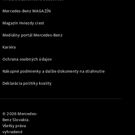
Shooting
Brake
Mercedes-Benz MAGAZÍN
Trieda C
kombi
Magazín Hviezdy ciest
Trieda C All-
Mediálny portál Mercedes-Benz
Terrain
Trieda E
Kariéra
kombi
Trieda E All-
Ochrana osobných údajov
Terrain
Nákupné podmienky a dalšie dokumenty na stiahnutie
Vozidlá k
priamemu
Deklarácia politiky kvality
odberu
Konfigurátor
Hatchback
© 2026 Mercedes-
Benz Slovakia.
Všetky práva
vyhradené