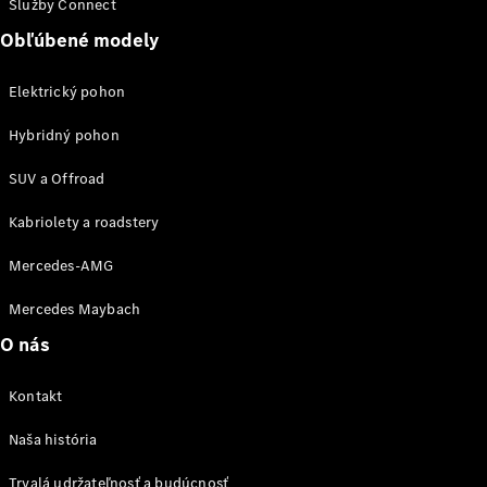
Služby Connect
Trieda
Elektromobil
G
Obľúbené modely
Trieda G
Elektrický pohon
Vozidlá k
Hybridný pohon
priamemu
odberu
SUV a Offroad
Konfigurátor
Kombi
Kabriolety a roadstery
Mercedes-AMG
Mercedes Maybach
O nás
Všetky
Kombi
Kontakt
CLA
Shooting
Elektromobil
Naša história
Brake
CLA
Trvalá udržateľnosť a budúcnosť