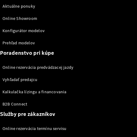
sedan
Aktuálne ponuky
Trieda S
Trieda S
Online Showroom
sedan dlhá
verzia
Konfigurátor modelov
Mercedes-
Maybach
Prehľad modelov
Trieda S
Poradenstvo pri kúpe
Vozidlá k
Online rezervácia predvádzacej jazdy
priamemu
odberu
Vyhľadať predajcu
Konfigurátor
SUV
Kalkulačka lízingu a financovania
B2B Connect
Služby pre zákazníkov
Online rezervácia termínu servisu
Všetky SUV