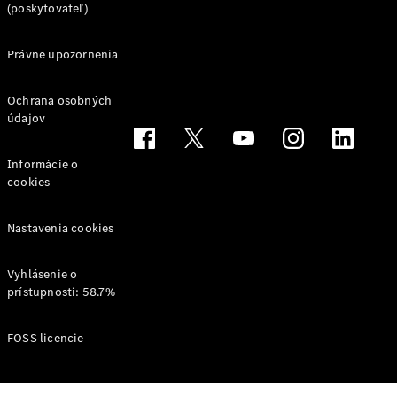
(poskytovateľ)
Všetky
Hatchback
Právne upozornenia
Trieda A
hatchback
Ochrana osobných
Trieda B
údajov
Vozidlá k
Informácie o
priamemu
cookies
odberu
Konfigurátor
Nastavenia cookies
Kupé
Vyhlásenie o
prístupnosti: 58.7%
FOSS licencie
Všetky Kupé
CLE kupé
Mercedes-