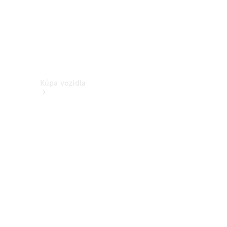
Kúpa vozidla
Vyhľadať
nové
vozidlo
Vyhľadať
jazdené