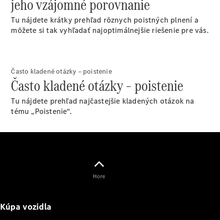
jeho vzájomné porovnanie
Plug-in hybridné modely
Tu nájdete krátky prehľad rôznych poistných plnení a
môžete si tak vyhľadať najoptimálnejšie riešenie pre vás.
Sedany
Často kladené otázky – poistenie
Často kladené otázky – poistenie
Tu nájdete prehľad najčastejšie kladených otázok na
Všetky
tému „Poistenie“.
Sedany
CLA
Elektromobil
CLA
Trieda C
sedan
Trieda
C
Elektromobil
Hore
sedan
EQE
Elektromobil
Kúpa vozidla
EQS
Elektromobil
Trieda E