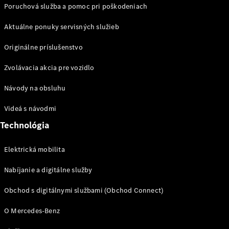
Poruchová služba a pomoc pri poškodeniach
EQE
Elektromobil
SUV
Aktuálne ponuky servisných služieb
EQS
Elektromobil
SUV
Originálne príslušenstvo
Mercedes-
Maybach
Elektromobil
Zvolávacia akcia pre vozidlo
EQS SUV
GLA
Návody na obsluhu
GLA
Novinka
GLA
Novinka
Elektromobil
Videá s návodmi
GLB
Elektromobil
Technológia
GLB
GLC
Elektromobil
GLC
Elektrická mobilita
GLC kupé
GLE
Nabíjanie a digitálne služby
GLE kupé
Obchod s digitálnymi službami (Obchod Connect)
GLS
Mercedes-
O Mercedes-Benz
Maybach
Novinka
GLS