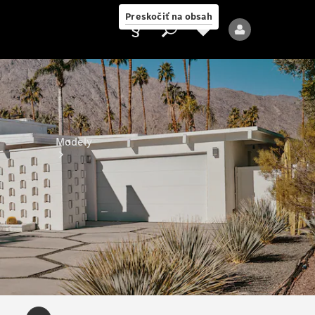
Preskočiť na obsah
Poskytovateľ
Modely
Všetky modely
Nové modely
Elektrické modely