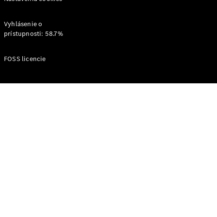
vozidlo
Vyhlásenie o
Aktuálne
prístupnosti: 58.7%
ponuky a
zvýhodnenia
FOSS licencie
Prehľad
aktuálnych
ponúk a
zvýhodnení
Flexibilné
financovanie
Agility