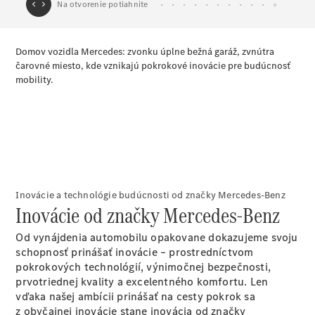
Plug-in hybridné modely
Sedany
Všetky
Sedany
CLA
Elektromobil
CLA
Inovácie a technológie budúcnosti od značky Mercedes-Benz
Trieda C
Inovácie od značky Mercedes-Benz
sedan
Trieda
Od vynájdenia automobilu opakovane dokazujeme svoju
C
schopnosť prinášať inovácie – prostredníctvom
Elektromobil
sedan
pokrokových technológií, výnimočnej bezpečnosti,
EQE
prvotriednej kvality a excelentného komfortu. Len
Elektromobil
EQS
vďaka našej ambícii prinášať na cesty pokrok sa
Elektromobil
Trieda E
z obyčajnej inovácie stane inovácia od značky