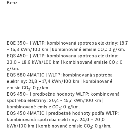
Benz.
Všetky
Hatchback
Trieda A
hatchback
Trieda B
EQE 350+ | WLTP: kombinovaná spotreba elektriny: 18,7
– 16,3 kWh/100 km | kombinované emisie CO
:
0 g/km.
2
Vozidlá k
EQS 450+ | WLTP: kombinovaná spotreba elektriny:
priamemu
23,0 – 18,6 kWh/100 km | kombinované emisie CO
: 0
2
odberu
g/km.
Konfigurátor
EQS 580 4MATIC | WLTP: kombinovaná spotreba
Kupé
elektriny: 21,8 – 17,4 kWh/100 km | kombinované
emisie CO
: 0
g/km.
2
EQS 450+ | predbežné hodnoty WLTP: kombinovaná
spotreba elektriny: 20,4 – 15,7 kWh/100 km |
kombinované emisie CO
:
0 g/km.
2
EQS 450 4MATIC | predbežné hodnoty podľa WLTP:
kombinovaná spotreba elektriny: 24,0 – 20,0
Všetky Kupé
kWh/100 km | kombinované emisie CO
: 0 g/km.
2
CLE kupé
Mercedes-