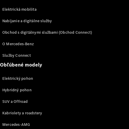
Elektrická mobilita
VLE
Elektromobil
Nabíjanie a digitálne služby
Vozidlá k
priamemu
Obchod s digitálnymi službami (Obchod Connect)
odberu
Konfigurátor
O Mercedes-Benz
Veľkopriestorové vozidlá
Služby Connect
Obľúbené modely
Elektrický pohon
Hybridný pohon
Všetky
SUV a Offroad
Veľkopriestorové
vozidlá
Kabriolety a roadstery
EQV
Elektromobil
Mercedes-AMG
Trieda V