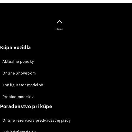
AMG GT
kupé
Mercedes-
AMG GT
Elektromobil
Hore
4-dverové
kupé
Kúpa vozidla
Vozidlá k
priamemu
Aktuálne ponuky
odberu
Konfigurátor
Online Showroom
Kabriolety/roadstery
Konfigurátor modelov
Prehľad modelov
Poradenstvo pri kúpe
Všetky
Online rezervácia predvádzacej jazdy
Kabriolety/roadstery