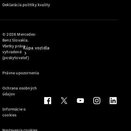
Deklarácia politiky kvality
© 2026 Mercedes-
Benz Slovakia.
Všetky práva
Kúpa vozidla
vyhradené
(poskytovateľ)
Právne upozornenia
Ochrana osobných
údajov
Vyhľadať
Informácie o
nové
cookies
vozidlo
Vyhľadať
jazdené
Nastavenia cookies