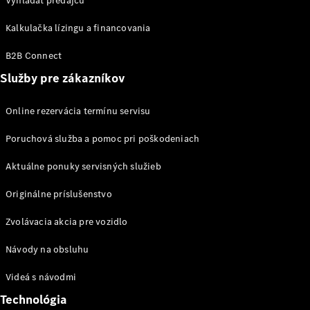
CLE
Vyhľadať predajcu
kabriolet
Kalkulačka lízingu a financovania
Mercedes-
AMG SL
B2B Connect
roadster
Mercedes-
Služby pre zákazníkov
Maybach SL
Monogram
Online rezervácia termínu servisu
Series
Poruchová služba a pomoc pri poškodeniach
Vozidlá k
Aktuálne ponuky servisných služieb
priamemu
odberu
Originálne príslušenstvo
Konfigurátor
Grand Limousine
Zvolávacia akcia pre vozidlo
Návody na obsluhu
Videá s návodmi
Technológia