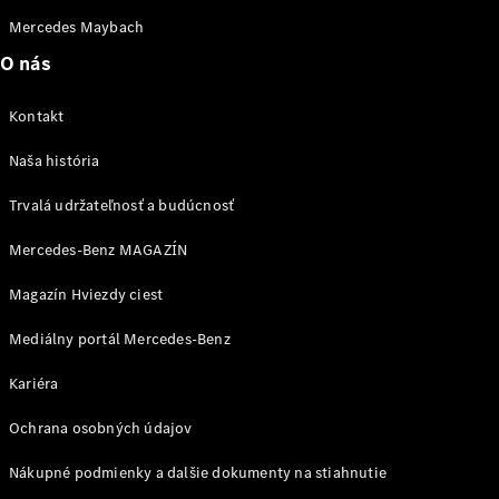
Marco Polo
Mercedes Maybach
Marco Polo
Horizon
O nás
Vozidlá k
Kontakt
priamemu
Naša história
odberu
Konfigurátor
Trvalá udržateľnosť a budúcnosť
Komerčné transportéry
Mercedes-Benz MAGAZÍN
Magazín Hviezdy ciest
Vozidlá k priamemu odberu
Konfigurátor
Mediálny portál Mercedes-Benz
Kariéra
Ochrana osobných údajov
Nákupné podmienky a dalšie dokumenty na stiahnutie