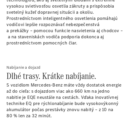
Trieda
vysokou svietivosťou osvetlia zákruty a prispôsobia
Elektromobil
G
svetelný kužeľ dopravnej situácii a okoliu.
Trieda G
Prostredníctvom inteligentného osvetlenia pomáhajú
vodičovi lepšie rozpoznávať nebezpečenstvá
a prekážky – pomocou funkcie nasvietenia aj chodcov –
Vozidlá k
a na staveniskách vodiča podporia dokonca aj
priamemu
prostredníctvom pomocných čiar.
odberu
Konfigurátor
Kombi
Nabíjanie a dojazd
Dlhé trasy. Krátke nabíjanie.
S vozidlom Mercedes-Benz máte vždy dostatok energie
až do cieľa: s dojazdom viac ako 660 km na jedno
nabitie je EQE neustále na cestách. Vďaka inovatívnej
Všetky
technike EQ pre rýchlonabíjanie bude vysokovýkonný
Kombi
akumulátor počas prestávky znovu nabitý – z 10 na
CLA
80 % len za 32 minút.
Shooting
Elektromobil
Brake
CLA