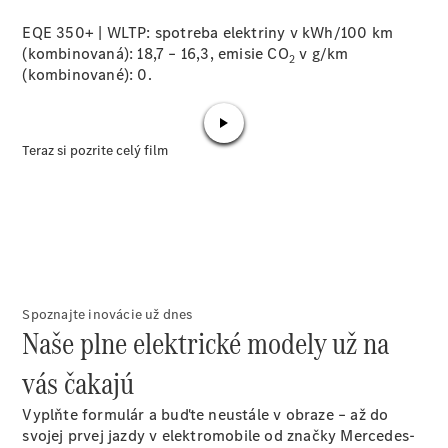
Shooting
EQE 350+ | WLTP: spotreba elektriny v kWh/100 km
Brake
(kombinovaná): 18,7 – 16,3, emisie CO
v g/km
Trieda C
2
(kombinované):
0.
kombi
Trieda C All-
Terrain
Trieda E
kombi
Trieda E All-
Terrain
Vozidlá k
priamemu
odberu
Spoznajte inovácie už dnes
Konfigurátor
Naše plne elektrické modely už na
Hatchback
vás čakajú
Vyplňte formulár a buďte neustále v obraze – až do
svojej prvej jazdy v elektromobile od značky Mercedes-