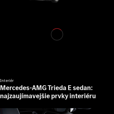
Vozidlá k
priamemu
odberu
Konfigurátor
Veľkopriestorové vozidlá
Všetky
Interiér
Veľkopriestorové
Mercedes-AMG Trieda E sedan:
vozidlá
EQV
najzaujímavejšie prvky interiéru
Elektromobil
Trieda V
Marco Polo
Marco Polo