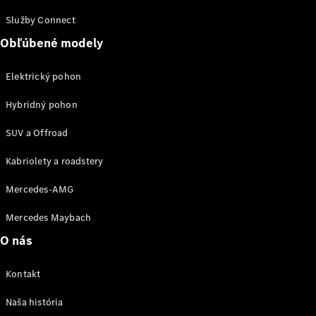
Kariéra
Kontakt
Služby Connect
Mediálny
Obľúbené modely
portál
Mercedes-
Elektrický pohon
Benz
MANUFAKTUR
Hybridný pohon
SUV a Offroad
Kabriolety a roadstery
Mercedes-AMG
MANUFAKTUR
pre
Mercedes Maybach
Mercedes-
Benz
O nás
MANUFAKTUR
pre
Kontakt
Mercedes-
Maybach
Naša história
MANUFAKTUR