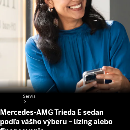
Kolesá a
pneumatiky
Katalógy
príslušenstva
k
jednotlivým
modelom
Servis
Mercedes-AMG Trieda E sedan
podľa vášho výberu – lízing alebo