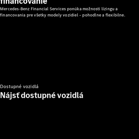
financovanie
Mercedes-Benz Financial Services ponúka možnosti lízingu a
Prepravné
financovania pre všetky modely vozidiel – pohodlne a flexibilne.
systémy
Sezónna
ponuka
Prehľad
všetkých
služieb
Riešenia
nabíjania
Kolesá a
pneumatiky
Dostupné vozidlá
Nájsť dostupné vozidlá
Rezervovať
termín
servisu
Servis
a oprava
vozidla
Náhradné