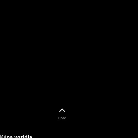
O značke
AMG
MAYBACH
Definujeme
pojem
Trieda
Technológie
a inovácie
Hore
Kúpa vozidla