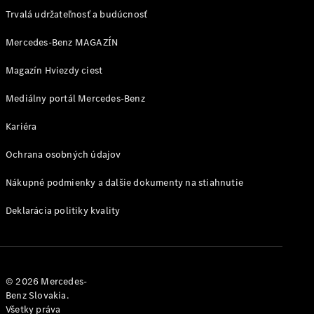
pre
Trvalá udržateľnosť a budúcnosť
Mercedes-
AMG
Mercedes-Benz MAGAZÍN
MANUFAKTUR
pre Triedu G
Magazín Hviezdy ciest
Mercedes-
AMG
Mediálny portál Mercedes-Benz
PureSpeed
Kariéra
Ochrana osobných údajov
Nákupné podmienky a dalšie dokumenty na stiahnutie
Deklarácia politiky kvality
© 2026 Mercedes-
Benz Slovakia.
Všetky práva