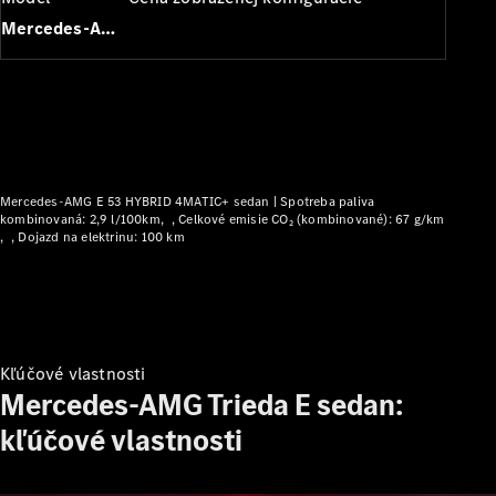
Plug-in hybridné modely
Mercedes-AMG Trieda E sedan
Sedany
Mercedes-AMG E 53 HYBRID 4MATIC+ sedan |
Spotreba paliva
Všetky
kombinovaná: 2,9 l/100km
Celkové emisie CO₂ (kombinované): 67 g/km
Dojazd na elektrinu: 100 km
Sedany
CLA
Elektromobil
CLA
Trieda C
sedan
Trieda
Kľúčové vlastnosti
C
Elektromobil
Mercedes-AMG Trieda E sedan:
sedan
EQE
kľúčové vlastnosti
Elektromobil
EQS
Elektromobil
Trieda E