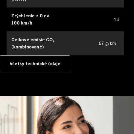
Digitálne
Zrýchlenie z 0 na
4 s
doplnky
100 km/h
Príslušenstvo
a kolekcia
Celkové emisie CO₂
67 g/km
(kombinované)
Všetky technické údaje
Príslušenstvo
Výbava na
nabíjanie
Kolekcia
Mercedes-
Benz
Ošetrovanie
vozidla