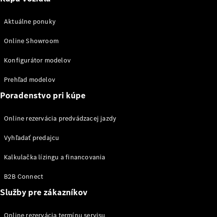
Aktuálne ponuky
Autonómne
jazdenie
Online Showroom
Asistenčné
Konfigurátor modelov
systémy
a bezpečnosť
Prehľad modelov
Multimediálny
systém MBUX
Poradenstvo pri kúpe
Aktualizácie
vzduchom
Online rezervácia predvádzacej jazdy
Pomôcky na
ovládanie
Vyhľadať predajcu
vozidla
Koncepcie
Kalkulačka lízingu a financovania
a štúdie
vozidiel
B2B Connect
Elektrická
Služby pre zákazníkov
mobilita
Trvalá
udržateľnosť
Online rezervácia termínu servisu