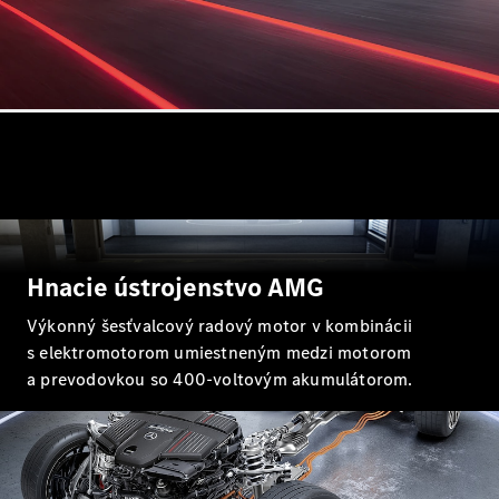
Elektromobil
G
Trieda G
Vozidlá k
priamemu
odberu
Konfigurátor
Kombi
Hnacie ústrojenstvo AMG
Výkonný šesťvalcový radový motor v kombinácii
s elektromotorom umiestneným medzi motorom
Všetky
Kombi
a prevodovkou so 400-voltovým akumulátorom.
CLA
Shooting
Elektromobil
Brake
CLA
Shooting