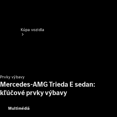
Kúpa vozidla
Prvky výbavy
Vyhľadať
Mercedes-AMG Trieda E sedan:
nové
vozidlo
kľúčové prvky výbavy
Vyhľadať
jazdené
vozidlo
Multimédiá