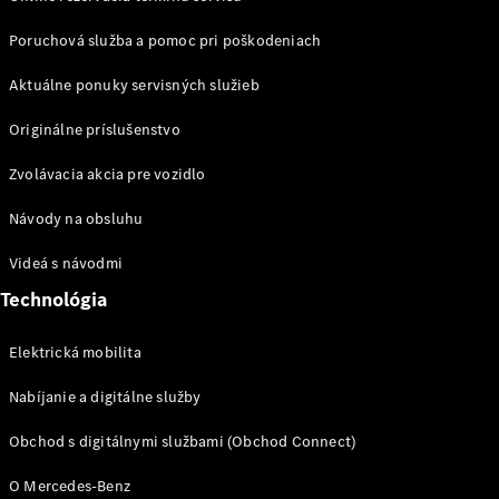
Mercedes-
Benz
Poruchová služba a pomoc pri poškodeniach
MAGAZÍN
Magazín
Aktuálne ponuky servisných služieb
Hviezdy
Originálne príslušenstvo
ciest
Zvolávacia akcia pre vozidlo
AMG
Experience
Návody na obsluhu
Mercedes-
Benz
Videá s návodmi
Slovakia
Technológia
Elektrická mobilita
Nabíjanie a digitálne služby
Obchod s digitálnymi službami (Obchod Connect)
O Mercedes-Benz