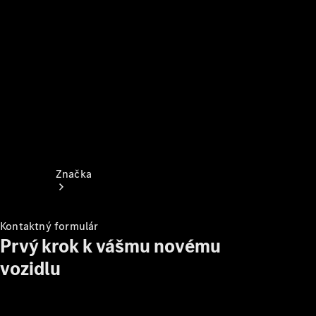
Podpora a
kontakt
Značka
Kontaktný formulár
Prvý krok k vášmu novému
vozidlu
Svet
Mercedes-
Benz