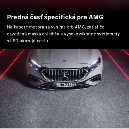
sedan
Trieda S
Trieda S
Predná časť špecifická pre AMG
sedan dlhá
verzia
Na kapote motora sa vyníma erb AMG, zatiaľ čo
Mercedes-
osvetlená maska chladiča a vysokovýkonné svetlomety
Maybach
s LED ukazujú cestu.
Trieda S
Vozidlá k
priamemu
odberu
Konfigurátor
SUV
Všetky SUV