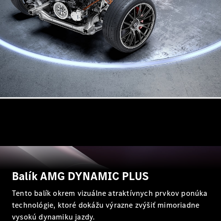
Brake
Trieda C
kombi
Trieda C All-
Terrain
Trieda E
kombi
Trieda E All-
Terrain
Vozidlá k
priamemu
odberu
Konfigurátor
Hatchback
Balík AMG DYNAMIC PLUS
Tento balík okrem vizuálne atraktívnych prvkov ponúka
technológie, ktoré dokážu výrazne zvýšiť mimoriadne
vysokú dynamiku jazdy.