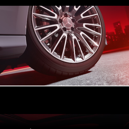
Všetky
Hatchback
Trieda A
hatchback
Trieda B
Vozidlá k
priamemu
odberu
Konfigurátor
Kupé
Všetky Kupé
CLE kupé
Mercedes-
AMG GT