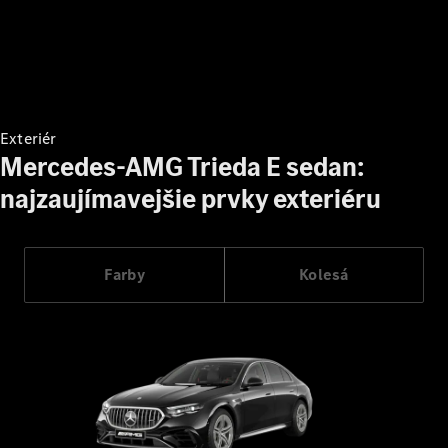
Mercedes-
AMG SL
roadster
Mercedes-
Maybach SL
Monogram
Series
Exteriér
Mercedes-AMG Trieda E sedan:
najzaujímavejšie prvky exteriéru
Vozidlá k
priamemu
odberu
Konfigurátor
Farby
Kolesá
Grand Limousine
VLE
Elektromobil