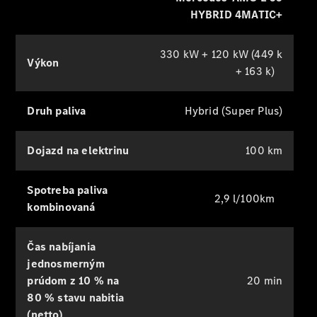
kombi
HYBRID 4MATIC+
Trieda C
sedan a
kombi
330 kW + 120 kW (449 k
Výkon
Kompaktné
+ 163 k)
vozidlá
GLA a GLB
Druh paliva
Hybrid (Super Plus)
EQA a EQB
Trieda V
Certifikované
Dojazd na elektrinu
100 km
jazdené
vozidlá
Spotreba paliva
2,9 l/100km
kombinovaná
Konfigurátor
a ceny
Rezervovať
Čas nabíjania
predvádzaciu
jednosmerným
jazdu
prúdom z 10 % na
20 min
Financovanie,
80 % stavu nabitia
lízing,
poistenie
(netto)