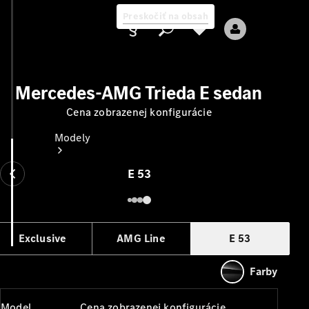
Preskočiť na obsah
Mercedes-AMG Trieda E sedan
Cena zobrazenej konfigurácie
Poskytovateľ
Modely
E 53
Exclusive
AMG Line
E 53
Všetky modely
Nové modely
Farby
Elektrické modely
Model
Cena zobrazenej konfigurácie