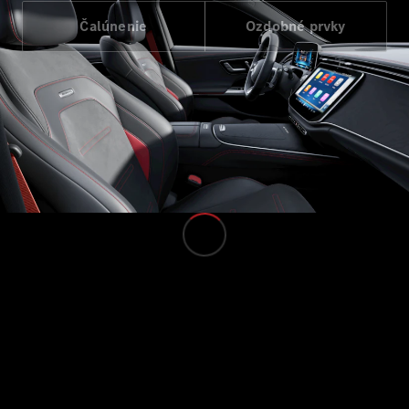
Horizon
Čalúnenie
Ozdobné prvky
Vozidlá k
priamemu
odberu
Konfigurátor
Komerčné transportéry
Vozidlá k priamemu odberu
Konfigurátor