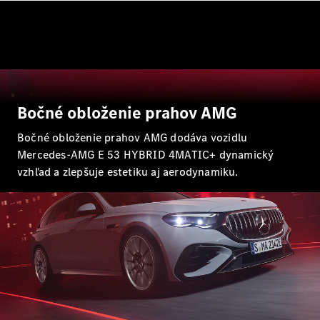
EQE
Elektromobil
SUV
EQS
Elektromobil
SUV
Mercedes-
Maybach
Elektromobil
EQS SUV
GLA
Bočné obloženie prahov AMG
GLA
Novinka
GLA
Bočné obloženie prahov AMG dodáva vozidlu
Novinka
Elektromobil
GLB
Elektromobil
Mercedes-AMG E 53 HYBRID 4MATIC+ dynamický
GLB
vzhľad a zlepšuje estetiku aj aerodynamiku.
GLC
Elektromobil
GLC
GLC kupé
GLE
GLE kupé
GLS
Mercedes-
Maybach
Novinka
GLS
Trieda