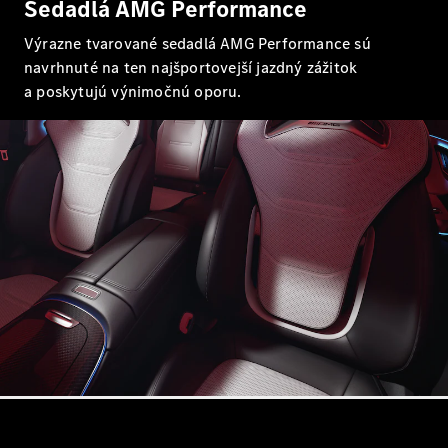
Sedadlá AMG Performance
kupé
Mercedes-
Výrazne tvarované sedadlá AMG Performance sú
AMG GT
navrhnuté na ten najšportovejší jazdný zážitok
Elektromobil
4-dverové
a poskytujú výnimočnú oporu.
kupé
Vozidlá k
priamemu
odberu
Konfigurátor
Kabriolety/roadstery
Všetky
Kabriolety/roadstery
CLE
kabriolet