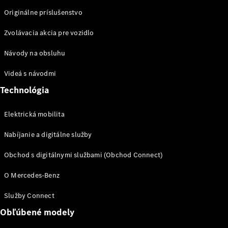
EQE
Originálne príslušenstvo
Elektromobil
SUV
EQS
Zvolávacia akcia pre vozidlo
Elektromobil
SUV
Mercedes-
Návody na obsluhu
Maybach
Elektromobil
EQS SUV
Videá s návodmi
GLA
Technológia
GLA
Novinka
GLA
Novinka
Elektromobil
Elektrická mobilita
GLB
Elektromobil
GLB
Nabíjanie a digitálne služby
GLC
Elektromobil
GLC
Obchod s digitálnymi službami (Obchod Connect)
GLC kupé
GLE
O Mercedes-Benz
GLE kupé
GLS
Služby Connect
Mercedes-
Obľúbené modely
Maybach
Novinka
GLS