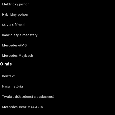
Trieda
Elektrický pohon
Elektromobil
G
Trieda G
Hybridný pohon
SUV a Offroad
Vozidlá k
priamemu
Kabriolety a roadstery
odberu
Konfigurátor
Mercedes-AMG
Kombi
Mercedes Maybach
O nás
Kontakt
Všetky
Naša história
Kombi
CLA
Trvalá udržateľnosť a budúcnosť
Shooting
Elektromobil
Mercedes-Benz MAGAZÍN
Brake
CLA