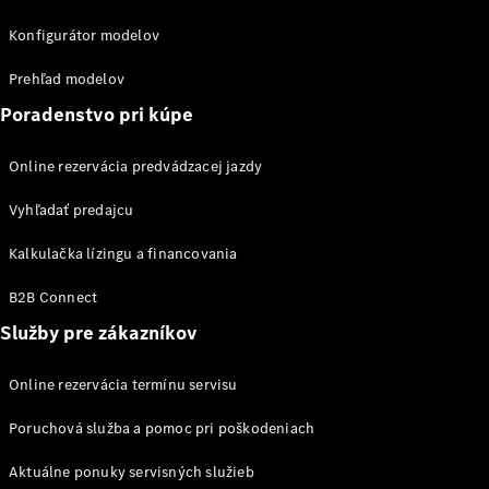
sedan
Konfigurátor modelov
Trieda S
Trieda S
Prehľad modelov
sedan dlhá
verzia
Poradenstvo pri kúpe
Mercedes-
Maybach
Online rezervácia predvádzacej jazdy
Trieda S
Vyhľadať predajcu
Vozidlá k
Kalkulačka lízingu a financovania
priamemu
odberu
B2B Connect
Konfigurátor
SUV
Služby pre zákazníkov
Online rezervácia termínu servisu
Poruchová služba a pomoc pri poškodeniach
Aktuálne ponuky servisných služieb
Všetky SUV