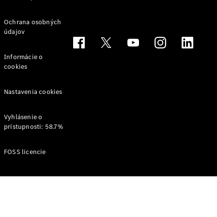
Všetky
Ochrana osobných
Hatchback
údajov
Trieda A
hatchback
Informácie o
Trieda B
cookies
Vozidlá k
Nastavenia cookies
priamemu
odberu
Konfigurátor
Vyhlásenie o
Kupé
prístupnosti: 58.7%
FOSS licencie
Všetky Kupé
CLE kupé
Mercedes-