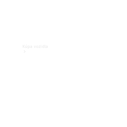
Kúpa vozidla
Vyhľadať
nové
vozidlo
Vyhľadať
jazdené