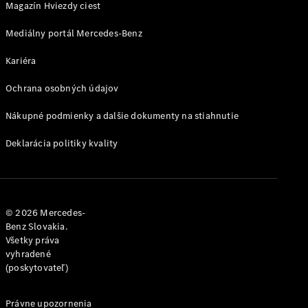
Magazín Hviezdy ciest
Shooting
Brake
Mediálny portál Mercedes-Benz
Trieda C
kombi
Kariéra
Trieda C All-
Terrain
Ochrana osobných údajov
Trieda E
kombi
Nákupné podmienky a dalšie dokumenty na stiahnutie
Trieda E All-
Terrain
Deklarácia politiky kvality
Vozidlá k
priamemu
odberu
© 2026 Mercedes-
Konfigurátor
Benz Slovakia.
Hatchback
Všetky práva
vyhradené
(poskytovateľ)
Právne upozornenia