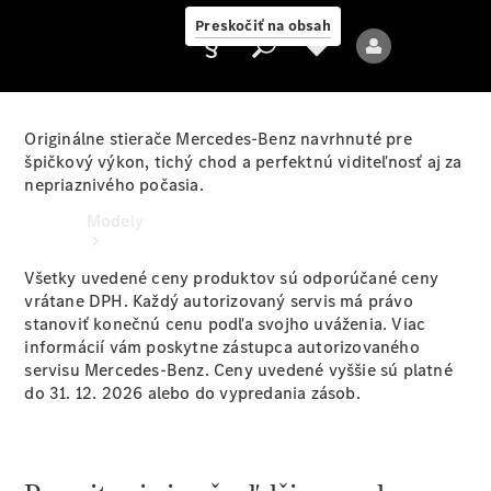
Preskočiť na obsah
Originálne stierače Mercedes-Benz navrhnuté pre
špičkový výkon, tichý chod a perfektnú viditeľnosť aj za
nepriaznivého počasia.
Poskytovateľ
Modely
Všetky uvedené ceny produktov sú odporúčané ceny
vrátane DPH. Každý autorizovaný servis má právo
stanoviť konečnú cenu podľa svojho uváženia. Viac
informácií vám poskytne zástupca autorizovaného
servisu Mercedes-Benz. Ceny uvedené vyššie sú platné
do 31. 12. 2026 alebo do vypredania zásob.
Všetky modely
Nové modely
Elektrické modely