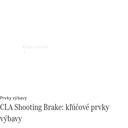
Kúpa vozidla
Prvky výbavy
Vyhľadať
CLA Shooting Brake: kľúčové prvky
nové
vozidlo
výbavy
Vyhľadať
jazdené