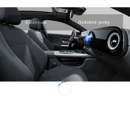
Marco Polo
Marco Polo
Horizon
Čalúnenie
Ozdobné prvky
Vozidlá k
priamemu
odberu
Konfigurátor
Komerčné transportéry
Vozidlá k priamemu odberu
Konfigurátor