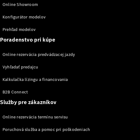
Online Showroom
Konfigurátor modelov
Prehľad modelov
Poradenstvo pri kúpe
Autonómne
jazdenie
Online rezervácia predvádzacej jazdy
Asistenčné
systémy
Vyhľadať predajcu
a bezpečnosť
Multimediálny
Kalkulačka lízingu a financovania
systém MBUX
B2B Connect
Aktualizácie
vzduchom
Služby pre zákazníkov
Pomôcky na
ovládanie
Online rezervácia termínu servisu
vozidla
Koncepcie
Poruchová služba a pomoc pri poškodeniach
a štúdie
vozidiel