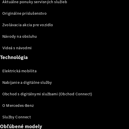
Aktuálne ponuky servisných služieb
Elektrická
mobilita
Originálne príslušenstvo
Trvalá
udržateľnosť
Zvolávacia akcia pre vozidlo
Mercedes-
Benz
Návody na obsluhu
MAGAZÍN
Magazín
Videá s návodmi
Hviezdy
Technológia
ciest
Elektrická mobilita
AMG
Experience
Nabíjanie a digitálne služby
Mercedes-
Benz
Obchod s digitálnymi službami (Obchod Connect)
Slovakia
O Mercedes-Benz
Služby Connect
Obľúbené modely