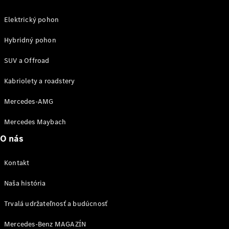
Elektrický pohon
Hybridný pohon
Kariéra
SUV a Offroad
Kontakt
Mediálny
Kabriolety a roadstery
portál
Mercedes-
Mercedes-AMG
Benz
MANUFAKTUR
Mercedes Maybach
O nás
Kontakt
Naša história
MANUFAKTUR
pre
Trvalá udržateľnosť a budúcnosť
Mercedes-
Benz
Mercedes-Benz MAGAZÍN