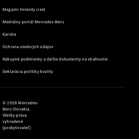
MANUFAKTUR
Magazín Hviezdy ciest
pre
Mercedes-
Mediálny portál Mercedes-Benz
Maybach
MANUFAKTUR
Kariéra
pre
Mercedes-
Ochrana osobných údajov
AMG
MANUFAKTUR
Nákupné podmienky a dalšie dokumenty na stiahnutie
pre Triedu G
Mercedes-
Deklarácia politiky kvality
AMG
PureSpeed
© 2026 Mercedes-
Benz Slovakia.
Všetky práva
vyhradené
(poskytovateľ)