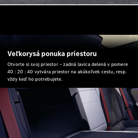
EQE
Elektromobil
SUV
EQS
Elektromobil
SUV
Mercedes-
Maybach
Elektromobil
EQS SUV
GLA
Veľkorysá ponuka priestoru
GLA
Novinka
GLA
Novinka
Elektromobil
Otvorte si svoj priestor – zadná lavica delená v pomere
GLB
Elektromobil
40 : 20 : 40 vytvára priestor na akúkoľvek cestu, resp.
GLB
vždy keď ho potrebujete.
GLC
Elektromobil
GLC
GLC kupé
GLE
GLE kupé
GLS
Mercedes-
Maybach
Novinka
GLS