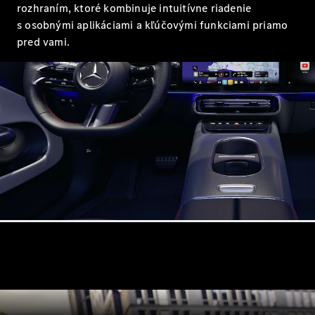
rozhraním, ktoré kombinuje intuitívne riadenie
s osobnými aplikáciami a kľúčovými funkciami priamo
Všetky
Hatchback
pred vami.
Trieda A
hatchback
Trieda B
Vozidlá k
priamemu
odberu
Konfigurátor
Kupé
Všetky Kupé
CLE kupé
Mercedes-