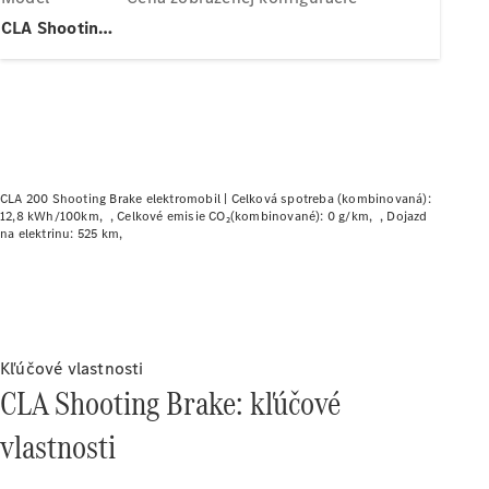
Plug-in hybridné modely
CLA Shooting Brake
Sedany
CLA 200 Shooting Brake elektromobil |
Celková spotreba (kombinovaná):
12,8 kWh/100km
Celkové emisie CO₂(kombinované): 0 g/km
Dojazd
Všetky
na elektrinu: 525 km
Sedany
CLA
Elektromobil
CLA
Trieda C
sedan
Trieda
Kľúčové vlastnosti
C
CLA Shooting Brake: kľúčové
Elektromobil
sedan
vlastnosti
EQE
Elektromobil
EQS
Elektromobil
Trieda E