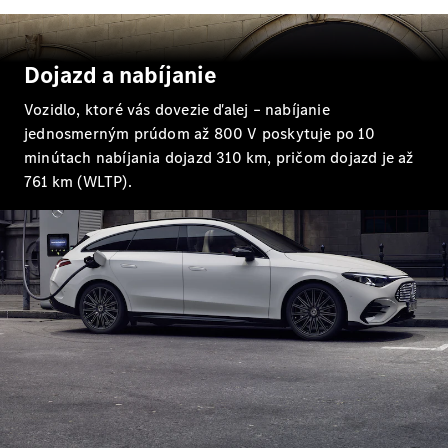
sedan
Trieda S
Trieda S
Dojazd a nabíjanie
sedan dlhá
verzia
Vozidlo, ktoré vás dovezie ďalej – nabíjanie
Mercedes-
jednosmerným prúdom až 800 V poskytuje po 10
Maybach
minútach nabíjania dojazd 310 km, pričom dojazd je až
Trieda S
761 km (WLTP).
Vozidlá k
priamemu
odberu
Konfigurátor
SUV
Všetky SUV