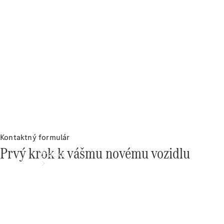
jednotlivým
modelom
Podpora a
kontakt
Kontaktný formulár
Prvý krok k vášmu novému vozidlu
Značka