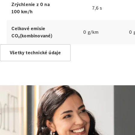
Zrýchlenie z 0 na
lízing,
7,6 s
poistenie
100 km/h
Digitálne
Celkové emisie
0 g/km
0 
doplnky
CO₂(kombinované)
Príslušenstvo
a kolekcia
Všetky technické údaje
Príslušenstvo
Výbava na
nabíjanie
Kolekcia
Mercedes-
Benz