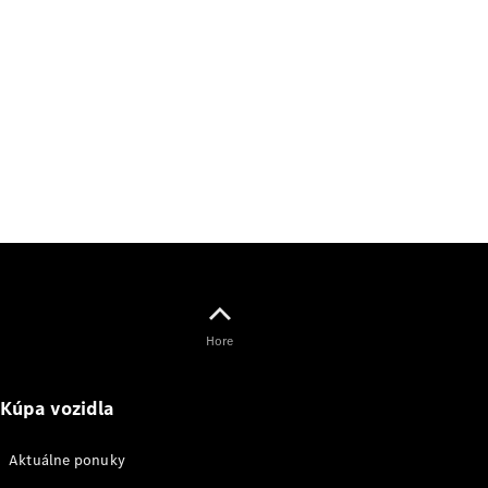
Svet
Mercedes-
Benz
O značke
AMG
MAYBACH
Hore
Definujeme
pojem
Kúpa vozidla
Trieda
Technológie
a inovácie
Aktuálne ponuky