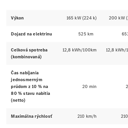
Trieda E
sedan a
kombi
Výkon
165 kW (224 k)
200 kW (
Trieda C
sedan a
kombi
Dojazd na elektrinu
525 km
65
Kompaktné
vozidlá
Celková spotreba
12,8 kWh/100km
12,8 kWh/
GLA a GLB
(kombinovaná)
EQA a EQB
Trieda V
Certifikované
Čas nabíjania
jazdené
jednosmerným
vozidlá
prúdom z 10 % na
20 min
80 % stavu nabitia
Konfigurátor
(netto)
a ceny
Rezervovať
predvádzaciu
Maximálna rýchlosť
210 km/h
21
jazdu
Financovanie,