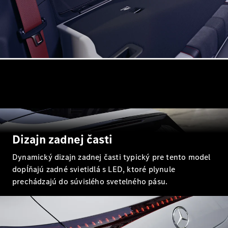
Trieda
Elektromobil
G
Trieda G
Vozidlá k
priamemu
odberu
Konfigurátor
Kombi
Dizajn zadnej časti
Dynamický dizajn zadnej časti typický pre tento model
dopĺňajú zadné svietidlá s LED, ktoré plynule
Všetky
Kombi
prechádzajú do súvislého svetelného pásu.
CLA
Shooting
Elektromobil
Brake
CLA