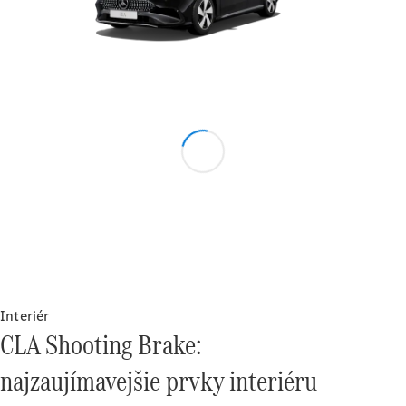
VLE
Elektromobil
Vozidlá k
priamemu
odberu
Konfigurátor
Veľkopriestorové vozidlá
Interiér
Všetky
CLA Shooting Brake:
Veľkopriestorové
vozidlá
najzaujímavejšie prvky interiéru
EQV
Elektromobil
Trieda V