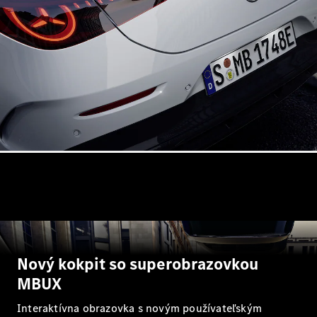
Shooting
Brake
Trieda C
kombi
Trieda C All-
Terrain
Trieda E
kombi
Trieda E All-
Terrain
Vozidlá k
priamemu
odberu
Konfigurátor
Hatchback
Nový kokpit so superobrazovkou
MBUX
Interaktívna obrazovka s novým používateľským