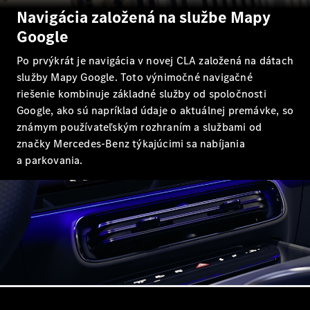
AMG GT
Navigácia založená na službe Mapy
kupé
Google
Mercedes-
AMG GT
Po prvýkrát je navigácia v novej CLA založená na dátach
Elektromobil
4-dverové
služby Mapy Google. Toto výnimočné navigačné
kupé
riešenie kombinuje základné služby od spoločnosti
Google, ako sú napríklad údaje o aktuálnej premávke, so
Vozidlá k
známym používateľským rozhraním a službami od
priamemu
značky Mercedes-Benz týkajúcimi sa nabíjania
odberu
a parkovania.
Konfigurátor
Kabriolety/roadstery
Všetky
Kabriolety/roadstery