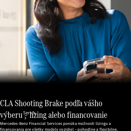
Ošetrovanie
vozidla
Kolesá a
pneumatiky
Katalógy
príslušenstva
k
jednotlivým
modelom
CLA Shooting Brake podľa vášho
výberu – lízing alebo financovanie
Servis
Mercedes-Benz Financial Services ponúka možnosti lízingu a
financovania pre všetky modely vozidiel – pohodlne a flexibilne.