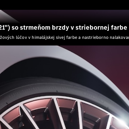
Brake
Trieda C
kombi
Trieda C All-
1") so strmeňom brzdy v striebornej farbe
Terrain
Trieda E
žových lúčov v himalájskej sivej farbe a nastrieborno nalakov
kombi
Trieda E All-
Terrain
Vozidlá k
priamemu
odberu
Konfigurátor
Hatchback