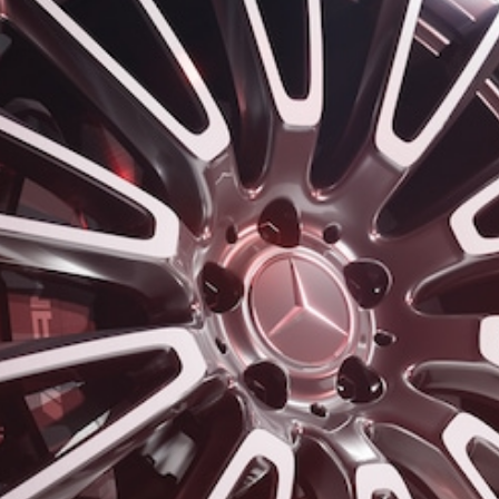
Všetky
Hatchback
Trieda A
hatchback
Trieda B
Vozidlá k
priamemu
odberu
Konfigurátor
Kupé
Všetky Kupé
CLE kupé
Mercedes-
AMG GT