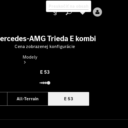
Preskočiť na obsah
ercedes-AMG Trieda E kombi
Cena zobrazenej konfigurácie
Poskytovateľ
Modely
E 53
All-Terrain
E 53
Všetky modely
Nové modely
Elektrické modely