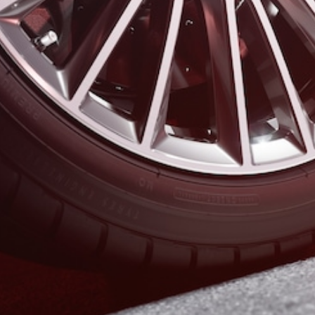
kupé
Mercedes-
AMG GT
Elektromobil
4-dverové
kupé
Vozidlá k
priamemu
odberu
Konfigurátor
Kabriolety/roadstery
Všetky
Kabriolety/roadstery
CLE
kabriolet