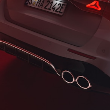
EQE
Elektromobil
SUV
EQS
Elektromobil
SUV
Mercedes-
Maybach
Elektromobil
EQS SUV
GLA
GLA
Novinka
GLA
Novinka
Elektromobil
GLB
Elektromobil
GLB
GLC
Elektromobil
GLC
GLC kupé
GLE
GLE kupé
GLS
Mercedes-
Maybach
Novinka
GLS
Trieda