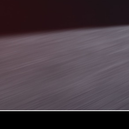
Elektromobil
G
Trieda G
Vozidlá k
priamemu
odberu
Konfigurátor
Kombi
Všetky
Kombi
CLA
Shooting
Elektromobil
Brake
CLA
Shooting