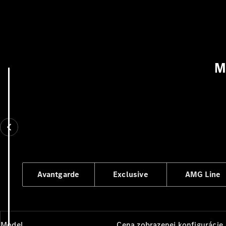
M
Avantgarde
Exclusive
AMG Line
Model
Cena zobrazenej konfigurácie