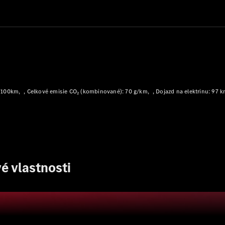
Plug-in hybridné modely
Sedany
l/100km
Celkové emisie CO₂ (kombinované): 70 g/km
Dojazd na elektrinu: 97 
Všetky
Sedany
CLA
Elektromobil
CLA
Trieda C
sedan
é vlastnosti
Trieda
C
Elektromobil
sedan
EQE
Elektromobil
EQS
Elektromobil
Trieda E