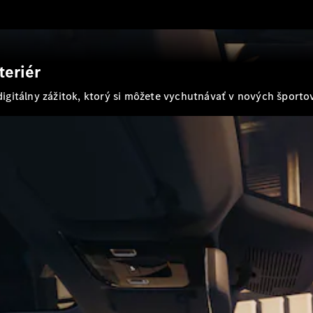
Shooting
Brake
Trieda C
kombi
Trieda C All-
teriér
Terrain
gitálny zážitok, ktorý si môžete vychutnávať v nových športo
Trieda E
kombi
Trieda E All-
Terrain
Vozidlá k
priamemu
odberu
Konfigurátor
Hatchback