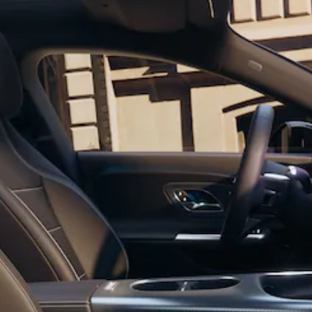
Všetky
Hatchback
Trieda A
hatchback
Trieda B
Vozidlá k
priamemu
odberu
Konfigurátor
Kupé
Všetky Kupé
CLE kupé
Mercedes-