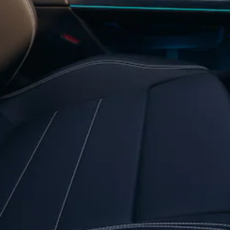
AMG GT
kupé
Mercedes-
AMG GT
Elektromobil
4-dverové
kupé
Vozidlá k
priamemu
odberu
Konfigurátor
Kabriolety/roadstery
Všetky
Kabriolety/roadstery