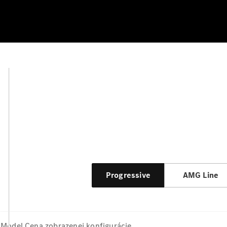
Progressive
AMG Line
Model
Cena zobrazenej konfigurácie