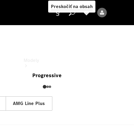
Preskočiť na obsah
CLA
Cena zobrazenej konfigurácie
Poskytovateľ
Modely
Progressive
AMG Line Plus
Všetky modely
Nové modely
Elektrické modely