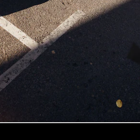
Trieda
Elektromobil
G
Trieda G
Vozidlá k
priamemu
odberu
Konfigurátor
Kombi
Všetky
Kombi
CLA
Shooting
Elektromobil
Brake
CLA