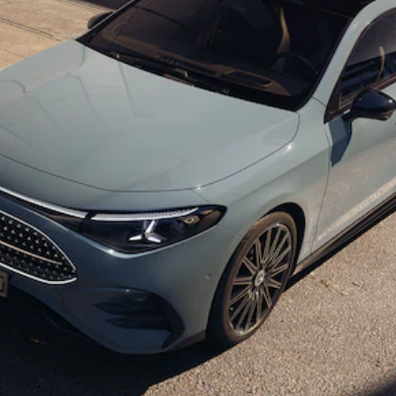
EQE
Elektromobil
SUV
EQS
Elektromobil
SUV
Mercedes-
Maybach
Elektromobil
EQS SUV
GLA
GLA
Novinka
GLA
Novinka
Elektromobil
GLB
Elektromobil
GLB
GLC
Elektromobil
GLC
GLC kupé
GLE
GLE kupé
GLS
Mercedes-
Maybach
Novinka
GLS