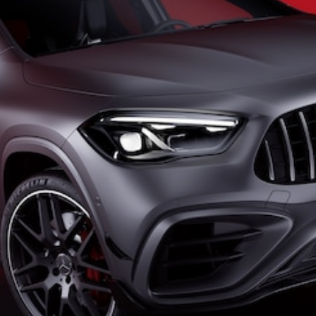
kupé
Mercedes-
AMG GT
Elektromobil
4-dverové
kupé
Vozidlá k
priamemu
odberu
Konfigurátor
Kabriolety/roadstery
Všetky
Kabriolety/roadstery
CLE
kabriolet