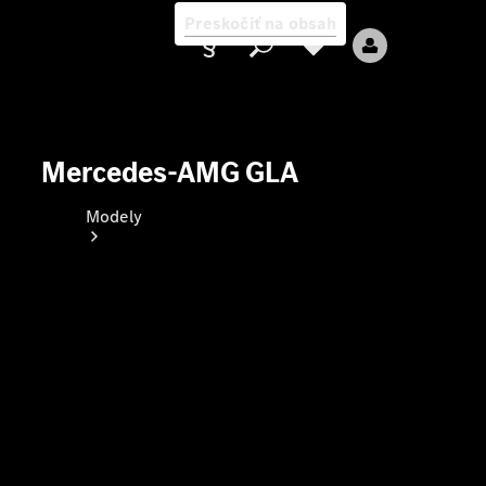
Preskočiť na obsah
Mercedes-AMG GLA
Poskytovateľ
Modely
Všetky modely
Nové modely
Elektrické modely