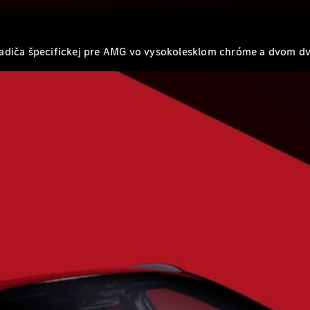
Všetky
Hatchback
Trieda A
hladiča špecifickej pre AMG vo vysokolesklom chróme a dvom 
hatchback
Trieda B
Vozidlá k
priamemu
odberu
Konfigurátor
Kupé
Všetky Kupé
CLE kupé
Mercedes-
AMG GT