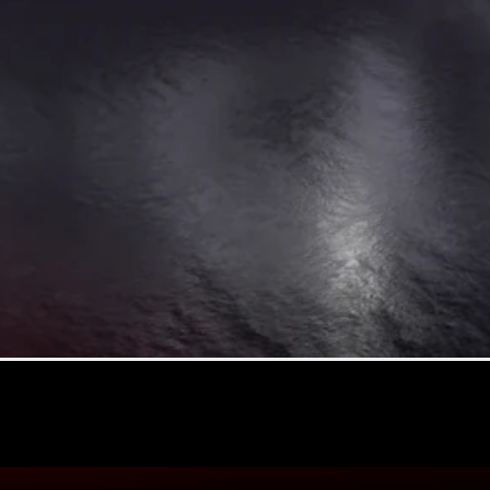
Brake
Trieda C
kombi
Trieda C All-
Terrain
Trieda E
kombi
Trieda E All-
Terrain
Vozidlá k
priamemu
odberu
Konfigurátor
Hatchback