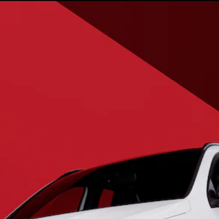
EQE
Elektromobil
SUV
EQS
Elektromobil
SUV
Mercedes-
Maybach
Elektromobil
EQS SUV
GLA
GLA
Novinka
GLA
Novinka
Elektromobil
GLB
Elektromobil
GLB
GLC
Elektromobil
GLC
GLC kupé
GLE
GLE kupé
GLS
Mercedes-
Maybach
Novinka
GLS
Trieda