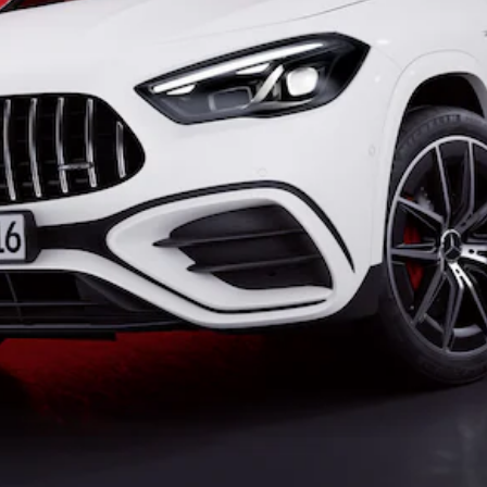
Elektromobil
G
Trieda G
Vozidlá k
priamemu
odberu
Konfigurátor
Kombi
Všetky
Kombi
CLA
Shooting
Elektromobil
Brake
CLA
Shooting