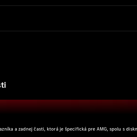
sedan
Trieda S
Trieda S
sedan dlhá
verzia
Mercedes-
Maybach
Trieda S
Vozidlá k
priamemu
odberu
Konfigurátor
ti
SUV
zníka a zadnej časti, ktorá je špecifická pre AMG, spolu s dis
Všetky SUV