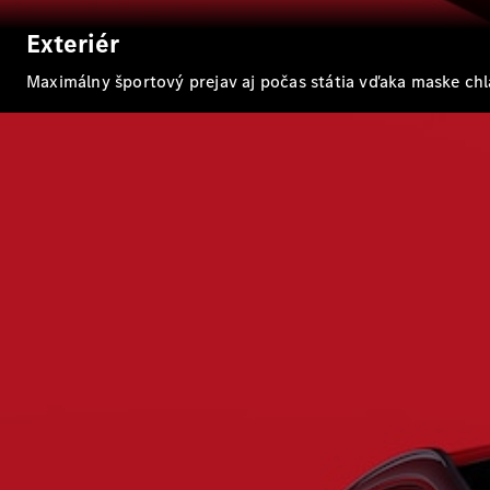
Exteriér
Maximálny športový prejav aj počas státia vďaka maske c