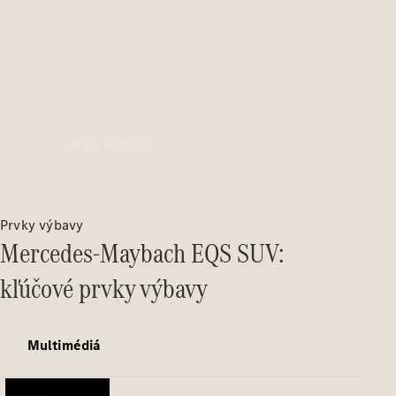
Kúpa vozidla
Prvky výbavy
Mercedes-Maybach EQS SUV:
kľúčové prvky výbavy
Vyhľadať
nové
Multimédiá
vozidlo
Vyhľadať
jazdené