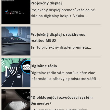
Projekčný displej
vozidlo
Projekčný displej premení vaše čelné
sklo na digitálny kokpit. Vďaka
Aktuálne
virtuálnemu, plnofarebnému obrazu
ponuky a
zvýhodnenia
máte vždy priamy prehľad o kľúčových
informáciách. Vaša plná pozornosť aj
Projekčný displej s rozšírenou
naďalej zostáva na ceste a dopravnej
realitou MBUX
situácii pred vami.
Tento projekčný displej premieta
vizuálne informácie do vášho zorného
poľa bez toho, aby vás rozptyľoval.
Napríklad veľké ukazovatele smeru
Digitálne rádio
jazdy sa vznášajú nad vozovkou, kde
Digitálne rádio vám ponúka ešte viac
potrebujete odbočiť. Okamžite viete,
Prehľad
informácií a zábavy s podstatne väčším
čo je potrebné urobiť.
aktuálnych
počtom programov. Vyberte si svoju
ponúk a
obľúbenú stanicu. Čistý príjem bez
zvýhodnení
akéhokoľvek rušenia zároveň zvyšuje
4D obklopujúci ozvučovací systém
Flexibilné
potešenie z počúvania.
Burmester®
financovanie
Agility