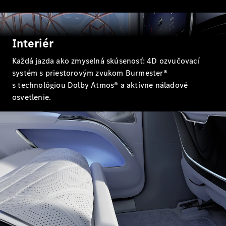
EQE
Elektromobil
SUV
EQS
Elektromobil
SUV
Interiér
Mercedes-
Každá jazda ako zmyselná skúsenosť: 4D ozvučovací
Maybach
Elektromobil
EQS SUV
systém s priestorovým zvukom Burmester®
GLA
s technológiou Dolby Atmos® a aktívne náladové
GLA
Novinka
osvetlenie.
GLA
Novinka
Elektromobil
GLB
Elektromobil
GLB
GLC
Elektromobil
GLC
GLC kupé
GLE
GLE kupé
GLS
Mercedes-
Maybach
Novinka
GLS