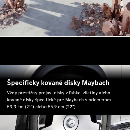
Shooting
Brake
Trieda C
kombi
Trieda C All-
Terrain
Trieda E
kombi
Trieda E All-
Terrain
Vozidlá k
priamemu
Špecificky kované disky Maybach
odberu
Konfigurátor
Vždy prestížny prejav: disky z ľahkej zliatiny alebo
Hatchback
kované disky špecifické pre Maybach s priemerom
53,3 cm (21") alebo 55,9 cm (22").