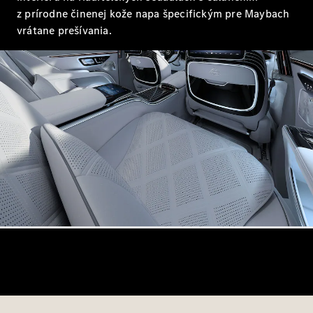
AMG GT
z prírodne činenej kože napa špecifickým pre Maybach
kupé
vrátane prešívania.
Mercedes-
AMG GT
Elektromobil
4-dverové
kupé
Vozidlá k
priamemu
odberu
Konfigurátor
Kabriolety/roadstery
Všetky
Kabriolety/roadstery