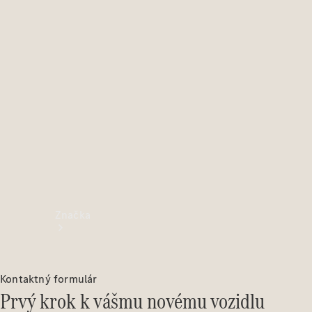
jednotlivým
modelom
Podpora a
kontakt
Značka
Kontaktný formulár
Prvý krok k vášmu novému vozidlu