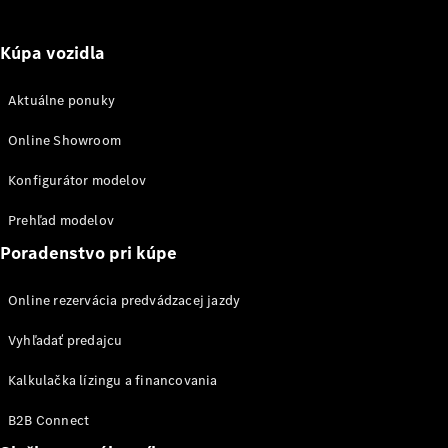
Kúpa vozidla
Aktuálne ponuky
Online Showroom
Autonómne
jazdenie
Konfigurátor modelov
Asistenčné
systémy
Prehľad modelov
a bezpečnosť
Poradenstvo pri kúpe
Multimediálny
systém MBUX
Aktualizácie
Online rezervácia predvádzacej jazdy
vzduchom
Pomôcky na
Vyhľadať predajcu
ovládanie
vozidla
Kalkulačka lízingu a financovania
Koncepcie
B2B Connect
a štúdie
vozidiel