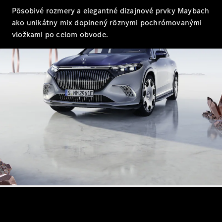
sedan
Pôsobivé rozmery a elegantné dizajnové prvky Maybach
Trieda S
ako unikátny mix doplnený rôznymi pochrómovanými
Trieda S
vložkami po celom obvode.
sedan dlhá
verzia
Mercedes-
Maybach
Trieda S
Vozidlá k
priamemu
odberu
Konfigurátor
SUV
Všetky SUV