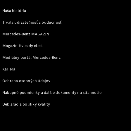
MANUFAKTUR
pre
Naša história
Mercedes-
Maybach
Trvalá udržateľnosť a budúcnosť
MANUFAKTUR
pre
Mercedes-Benz MAGAZÍN
Mercedes-
Magazín Hviezdy ciest
AMG
MANUFAKTUR
Mediálny portál Mercedes-Benz
pre Triedu G
Mercedes-
Kariéra
AMG
PureSpeed
Ochrana osobných údajov
Nákupné podmienky a dalšie dokumenty na stiahnutie
Deklarácia politiky kvality