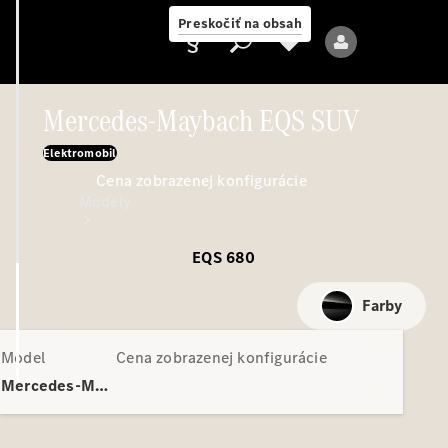
Preskočiť na obsah
Mercedes-Maybach EQS SUV
Elektromobil
Poskytovateľ
Cena zobrazenej konfigurácie
Modely
EQS 680
Farby
Model
Cena zobrazenej konfigurácie
Všetky modely
Nové modely
Mercedes-Maybach EQS SUV
Elektrické modely