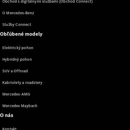
Obchod s digitálnymi službami (Obchod Connect)
O Mercedes-Benz
Služby Connect
Kariéra
Obľúbené modely
Kontakt
Mediálny
Elektrický pohon
portál
Mercedes-
Hybridný pohon
Benz
MANUFAKTUR
SUV a Offroad
Kabriolety a roadstery
Mercedes-AMG
Mercedes Maybach
MANUFAKTUR
O nás
pre
Mercedes-
Benz
Kontakt