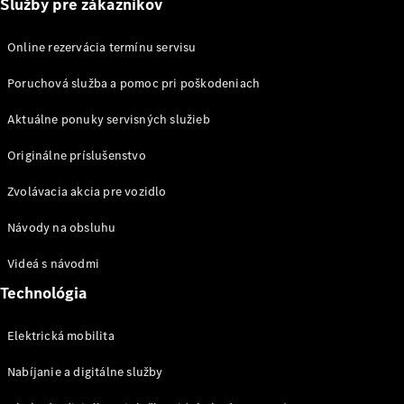
Služby pre zákazníkov
Elektrická
mobilita
Online rezervácia termínu servisu
Trvalá
udržateľnosť
Poruchová služba a pomoc pri poškodeniach
Mercedes-
Benz
Aktuálne ponuky servisných služieb
MAGAZÍN
Magazín
Originálne príslušenstvo
Hviezdy
ciest
Zvolávacia akcia pre vozidlo
Návody na obsluhu
AMG
Experience
Videá s návodmi
Mercedes-
Benz
Technológia
Slovakia
Elektrická mobilita
Nabíjanie a digitálne služby