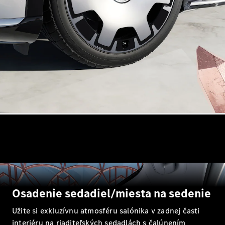
Všetky
Hatchback
Trieda A
hatchback
Trieda B
Vozidlá k
priamemu
odberu
Konfigurátor
Kupé
Osadenie sedadiel/miesta na sedenie
Všetky Kupé
Užite si exkluzívnu atmosféru salónika v zadnej časti
CLE kupé
interiéru na riaditeľských sedadlách s čalúnením
Mercedes-