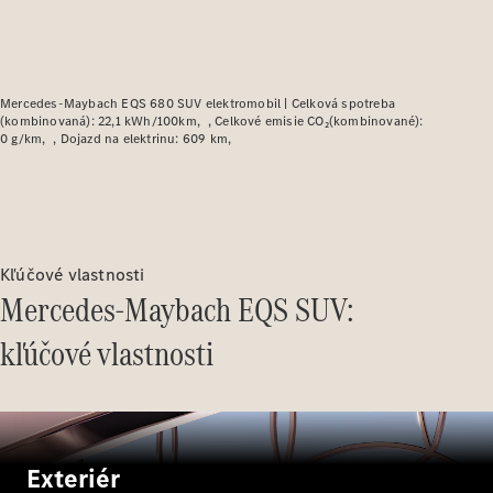
Plug-in hybridné modely
Sedany
Mercedes-Maybach EQS 680 SUV elektromobil |
Celková spotreba
(kombinovaná): 22,1 kWh/100km
Celkové emisie CO₂(kombinované):
0 g/km
Dojazd na elektrinu: 609 km
Všetky
Sedany
Kľúčové vlastnosti
CLA
Elektromobil
Mercedes-Maybach EQS SUV:
CLA
Trieda C
kľúčové vlastnosti
sedan
Trieda
C
Elektromobil
sedan
EQE
Elektromobil
EQS
Elektromobil
Exteriér
Trieda E