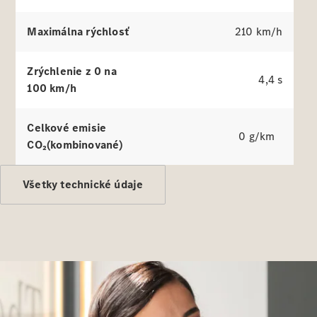
lízing,
poistenie
Maximálna rýchlosť
210 km/h
Digitálne
Zrýchlenie z 0 na
doplnky
4,4 s
100 km/h
Príslušenstvo
a kolekcia
Celkové emisie
0 g/km
CO₂(kombinované)
Všetky technické údaje
Príslušenstvo
Výbava na
nabíjanie
Kolekcia
Mercedes-
Benz