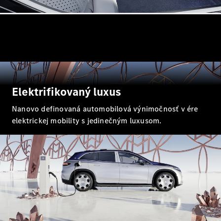
Trieda
Elektromobil
G
Trieda G
Vozidlá k
priamemu
odberu
Konfigurátor
Elektrifikovaný luxus
Kombi
Nanovo definovaná automobilová výnimočnosť v ére
elektrickej mobility s jedinečným luxusom.
Všetky
Kombi
CLA
Shooting
Elektromobil
Brake
CLA