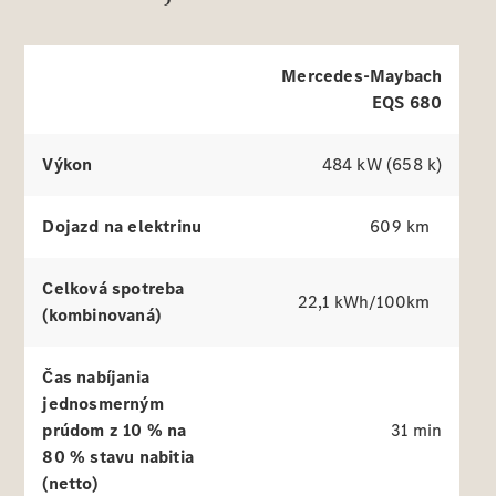
Trieda E
simulátory
sedan a
kombi
Mercedes-Maybach
Trieda C
EQS 680
sedan a
kombi
Kompaktné
Výkon
484 kW (658 k)
vozidlá
GLA a GLB
EQA a EQB
Dojazd na elektrinu
609 km
Trieda V
Certifikované
Celková spotreba
jazdené
22,1 kWh/100km
vozidlá
(kombinovaná)
Konfigurátor
Čas nabíjania
a ceny
jednosmerným
Rezervovať
prúdom z 10 % na
31 min
predvádzaciu
80 % stavu nabitia
jazdu
(netto)
Financovanie,