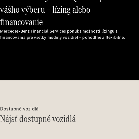
vášho výberu – lízing alebo
financovanie
Prepravné
Mercedes-Benz Financial Services ponúka možnosti lízingu a
systémy
financovania pre všetky modely vozidiel – pohodlne a flexibilne.
Sezónna
ponuka
Prehľad
všetkých
služieb
Riešenia
nabíjania
Kolesá a
pneumatiky
Dostupné vozidlá
Rezervovať
Nájsť dostupné vozidlá
termín
servisu
Servis
a oprava